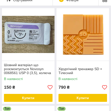
Монокрил (Monocryl)
Етилон (Ethilon)
Кетгут (Catgut)
Оформити замовлення можна за телефонами вказаними на
сайті та через кошик.
medicare.in.ua
Шовний матеріал що
розсмоктується Novosyn
Хірургічний тренажер SD +
0068561 USP 0 (3,5), колюча
Тілесний
голка 48 мм 1/2, довжина 90
В наявності
В наявності
см, фіолетовий
150
790
₴
₴
Купити
Купити
Топ
Топ