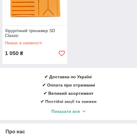
Хірургічний тренажер SD
Classic
Немає в наявності
1 050
₴
✔ Доставка по Україні
✔ Оплата при отриманні
✔ Великий асортимент
✔ Постійні акції та знижки
✔ Консультації із лікування ран
Показати все
✔ Більше 1000 задоволених клієнтів щорічно
✔ Ввічливий та кваліфікований персонал
Про нас
Замовити онлайн
➠
medicare.in.ua