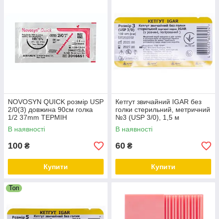
NOVOSYN QUICK розмір USP
Кетгут звичайний IGAR без
2/0(3) довжина 90см голка
голки стерильний, метричний
1/2 37mm ТЕРМІН
№3 (USP 3/0), 1,5 м
В наявності
В наявності
100
60
₴
₴
Купити
Купити
Топ