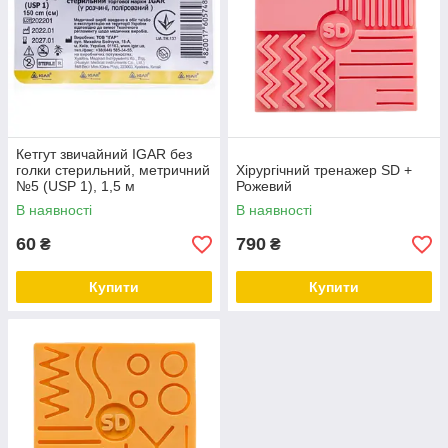
Кетгут звичайний IGAR без
голки стерильний, метричний
Хірургічний тренажер SD +
№5 (USP 1), 1,5 м
Рожевий
В наявності
В наявності
60
790
₴
₴
Купити
Купити