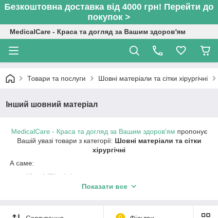
Безкоштовна доставка від 4000 грн! Перейти до
покупок >
MedicalCare - Краса та догляд за Вашим здоров'ям
Товари та послуги
Шовні матеріали та сітки хірургічні
Інший шовний матеріал
MedicalCare - Краса та догляд за Вашим здоров'ям
пропонує
Вашій увазі товари з категорії:
Шовні матеріали та сітки
хірургічні
А саме:
Vicryl (Вікріл)
Показати все
Пролен (Prolene)
ПДС (PDS)
Етібонд (Ethibond)
Сортування
0
Фільтри