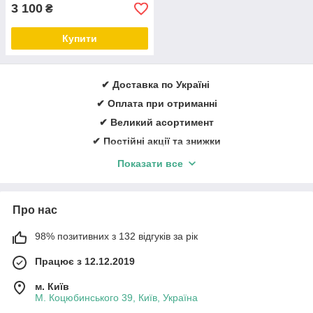
3 100
₴
Купити
✔ Доставка по Україні
✔ Оплата при отриманні
✔ Великий асортимент
✔ Постійні акції та знижки
✔ Консультації із лікування ран
Показати все
✔ Більше 1000 задоволених клієнтів щорічно
✔ Ввічливий та кваліфікований персонал
Про нас
Замовити онлайн
➠
medicare.in.ua
98% позитивних з 132 відгуків за рік
Працює з 12.12.2019
м. Київ
М. Коцюбинського 39, Київ, Україна