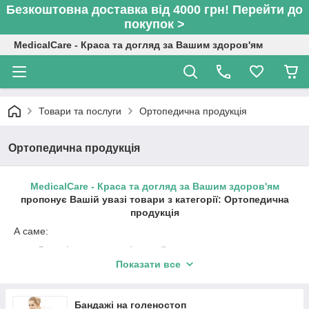
Безкоштовна доставка від 4000 грн! Перейти до
покупок >
MedicalCare - Краса та догляд за Вашим здоров'ям
Товари та послуги
Ортопедична продукція
Ортопедична продукція
MedicalCare - Краса та догляд за Вашим здоров'ям
пропонує Вашій увазі товари з категорії: Ортопедична
продукція
А саме:
Дитячі ортопедичні вироби
Показати все
Бандажі на зап'ястя
Шини для пальців
Бандажі на голеностоп
Бандажі для плеча