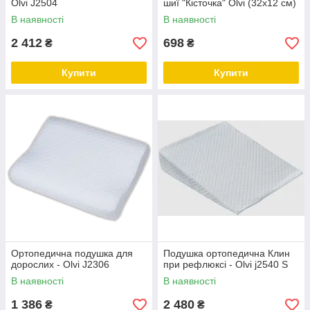
Olvi J2504
шиї "Кісточка" Olvi (32х12 см)
В наявності
В наявності
2 412
698
₴
₴
Купити
Купити
Ортопедична подушка для
Подушка ортопедична Клин
дорослих - Olvi J2306
при рефлюксі - Olvi j2540 S
В наявності
В наявності
1 386
2 480
₴
₴