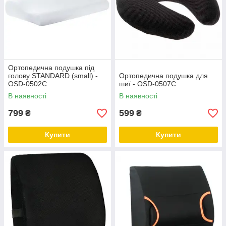
Ортопедична подушка під
голову STANDARD (small) -
Ортопедична подушка для
OSD-0502C
шиї - OSD-0507C
В наявності
В наявності
799
599
₴
₴
Купити
Купити