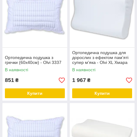
Ортопедична подушка для
Ортопедична подушка з
дорослих з ефектом пам'яті
гречки (60х40см) - Olvi 3337
супер м'яка - Olvi XL Хмара
J2526
В наявності
В наявності
851
1 967
₴
₴
Купити
Купити