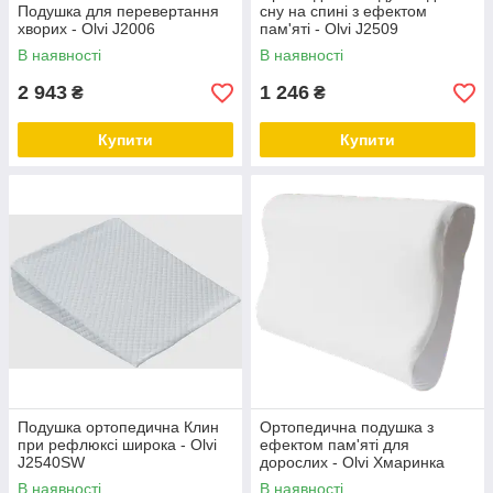
Подушка для перевертання
сну на спині з ефектом
хворих - Olvi J2006
пам'яті - Olvi J2509
В наявності
В наявності
2 943
1 246
₴
₴
Купити
Купити
Подушка ортопедична Клин
Ортопедична подушка з
при рефлюксі широка - Olvi
ефектом пам'яті для
J2540SW
дорослих - Olvi Хмаринка
J2524 Молочна
В наявності
В наявності