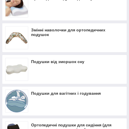
асортимент ✔ Акції та знижки ✔ Відгуки покупців ✔
Понад 7 років на ринку ✔ Оплата при отриманні ✔
Замовити онлайн ➠
medteh-ua.com
Змінні наволочки для ортопедичних
подушок
Подушки від зморшок сну
Подушки для вагітних і годування
Ортопедичні подушки для сидіння (для