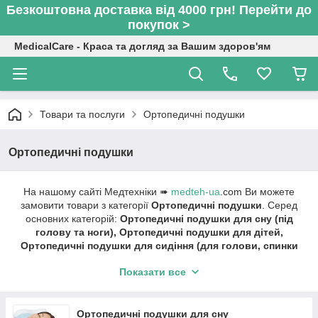
Безкоштовна доставка від 4000 грн! Перейти до
покупок >
MedicalCare - Краса та догляд за Вашим здоров'ям
Товари та послуги
Ортопедичні подушки
Ортопедичні подушки
На нашому сайті Медтехніки ➠
medteh-ua
.com Ви можете
замовити товари з категорії
Ортопедичні подушки
. Серед
основних категорій:
Ортопедичні подушки для сну (під
голову та ноги), Ортопедичні подушки для дітей,
Ортопедичні подушки для сидіння (для голови, спинки
та сидіння), Подушки від зморшок сну, Змінні наволочки
Показати все
для ортопедичних подушок, Подушки для вагітних та
годування Подушки для реабілітації, .
Швидка доставка ✔ Доступні ціни ✔ Широкий
Ортопедичні подушки для сну