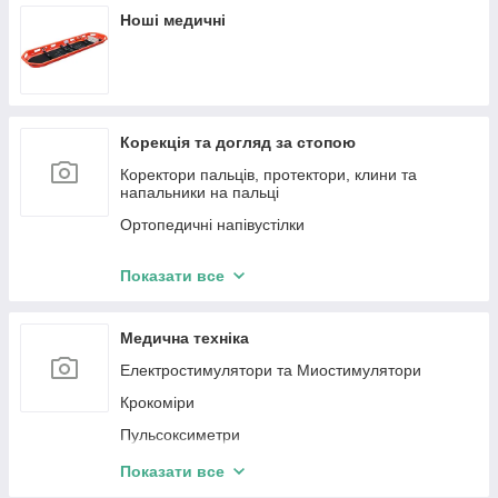
Ноші медичні
Корекція та догляд за стопою
Коректори пальців, протектори, клини та
напальники на пальці
Ортопедичні напівустілки
Дитячі ортопедичні устілки
Показати все
Ортопедичні устілки-супінатори
Вкладки та підп'ятки у взуття
Медична техніка
Електростимулятори та Миостимулятори
Крокоміри
Пульсоксиметри
Компресорні небулайзери
Показати все