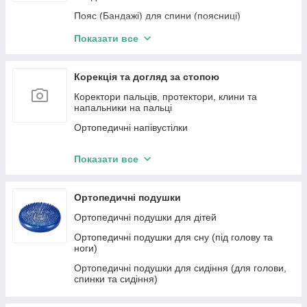
Ополіскувач для порожнини рота
Пояс (Бандажі) для спини (поясниці)
Бандажи на голеностоп
Показати все
Корсети (Бандажі) для спини
Наколінники (Бандажі на коліно)
Корекція та догляд за стопою
Вальгусні бандажі
Коректори пальців, протектори, клини та
напальники на пальці
Післяопераційне взуття
Ортопедичні напівустілки
Дитячі ортопедичні вироби
Вкладки та підп'ятки у взуття
Бандажі на тазостегновий суглоб (грижеві,
Показати все
родові)
Ортопедичні устілки-супінатори
Бандажі для плеча
Спортивні устілки
Ортопедичні подушки
Шейні фіксатори (Бандажі на шию)
Дитячі ортопедичні устілки
Ортопедичні подушки для дітей
Шини для пальців
Ортопедичні подушки для сну (під голову та
ноги)
Ортопедичні подушки для сидіння (для голови,
спинки та сидіння)