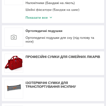
Налокітники (Бандажі на лікоть)
Шейні фіксатори (Бандаж на шию)
Шини для пальців
Показати все
Наколінники (Бандаж на коліно)
Вальгусні бандажі
Ортопедичні подушки
Бандажі на тазостегновий суглоб (грижеві,
Ортопедичні подушки для сну (під голову та
родові)
ноги)
Бандажи на запястье
Бандажі для плеча
ПРОФЕСІЙНІ СУМКИ ДЛЯ СІМЕЙНИХ ЛІКАРІВ
Дитячі ортопедичні вироби
Пояс (Бандажі) для спини (поясниці)
Бандажі на гомілковостопний суглоб
ІЗОТЕРМІЧНІ СУМКИ ДЛЯ
ТРАНСПОРТУВАННЯ ІНСУЛІНУ