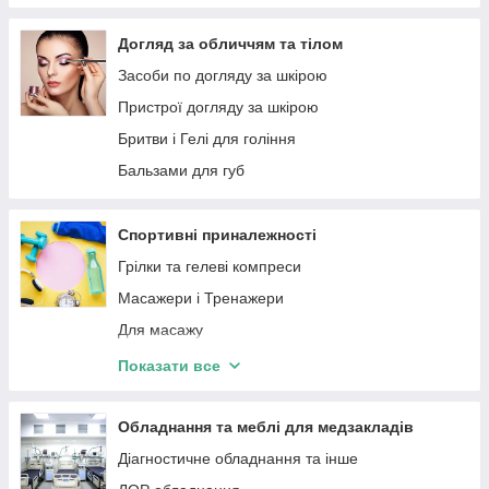
Догляд за обличчям та тілом
Засоби по догляду за шкірою
Пристрої догляду за шкірою
Бритви і Гелі для гоління
Бальзами для губ
Спортивні приналежності
Грілки та гелеві компреси
Масажери і Тренажери
Для масажу
Масажні доріжки і килимки
Показати все
Спортивна косметика
Обладнання та меблі для медзакладів
Діагностичне обладнання та інше