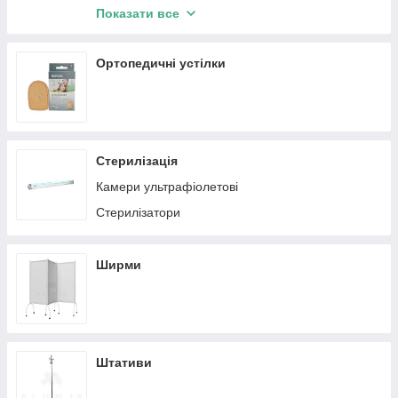
Спортивне тейпування
Показати все
Плакати та книги м'язової системи людини
Біомеханічне та динамічне тейпування
Ортопедичні устілки
Стерилізація
Камери ультрафіолетові
Стерилізатори
Ширми
Штативи