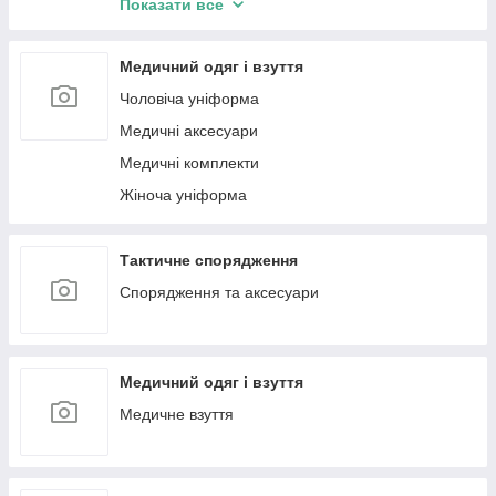
Показати все
Зимове взуття ортопедичне (діабетична)
Крісла гінекологічні
Шафи лабораторні
Медичний одяг і взуття
Банкетки медичні
Чоловіча уніформа
Візки медичні для перевезення
Медичні аксесуари
Штативи медичні
Медичні комплекти
Крісла медичні
Жіноча уніформа
Кушетки медичні
Стільці медичні
Тактичне спорядження
Ростоміри
Спорядження та аксесуари
Реабілітаційне обладнання
Медичний одяг і взуття
Медичне взуття