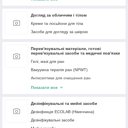
ПДС (PDS)
Монокрил (Monocryl)
Догляд за обличчям і тілом
Інший шовний матеріал
Креми та лосьйони для тіла
Етилон (Ethilon)
Засоби для догляду за шкірою
Сітки хірургічні
Перев'язувальні матеріали, готові
перев'язувальні засоби та медичні пов'язки
Гелі, мазі для ран
Вакуумна терапія ран (NPWT)
Антисептики для очищення ран
Засоби для догляду за стомою
Показати все
Пластирі
Пов'язки для лікування ран
Дезінфікувальні та мийні засоби
Бинти (Фіксувальні, гіпсові)
Дезінфекція ECOLAB (Німеччина)
Дезінфікувальні засоби