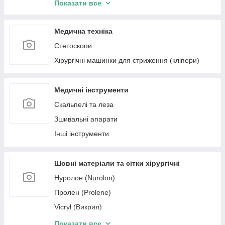
Операційна білизна та покриття
Показати все
Зонды, Катетеры и Канюли
Інфузійна терапія
Медична техніка
Гемостатичні губки
Стетоскопи
Засоби для УЗД, ЕКГ
Хірургічні машинки для стриження (кліпери)
Дренажі хірургічні
Медичні інструменти
Скальпелі та леза
Зшивальні апарати
Інші інструменти
Шовні матеріали та сітки хірургічні
Нуролон (Nurolon)
Пролен (Prolene)
Vicryl (Викрил)
Этибонд (Ethibond)
Показати все