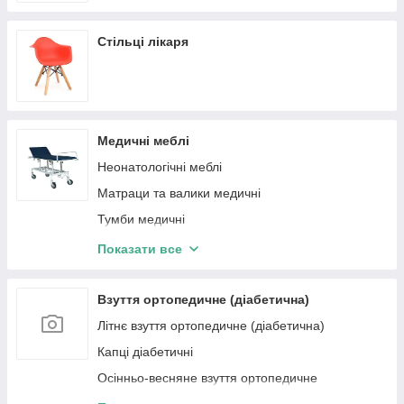
Стільці лікаря
Медичні меблі
Неонатологічні меблі
Матраци та валики медичні
Тумби медичні
Візки для перевезення
Показати все
Шафи медичні
Підставки та стійки медичні
Взуття ортопедичне (діабетична)
Ширми медичні
Літнє взуття ортопедичне (діабетична)
Столи медичні
Капці діабетичні
Столи масажні
Осінньо-весняне взуття ортопедичне
(діабетична)
Столи лабораторні