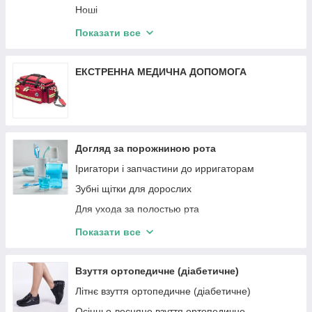
Ноші
Підсумки та органайзери
Показати все
Рюкзаки
Сумки та термобокси
ЕКСТРЕННА МЕДИЧНА ДОПОМОГА
Догляд за порожниною рота
Іригатори і запчастини до ирригаторам
Зубні щітки для дорослих
Для ухода за полостью рта
Зубна нитка
Показати все
Звукові зубні щітки
Взуття ортопедичне (діабетичне)
Літнє взуття ортопедичне (діабетичне)
Осінньо-весняне взуття ортопедичне