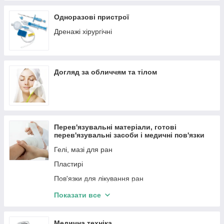
Одноразові пристрої
Дренажі хірургічні
Догляд за обличчям та тілом
Перев'язувальні матеріали, готові
перев'язувальні засоби і медичні пов'язки
Гелі, мазі для ран
Пластирі
Пов'язки для лікування ран
Вакуумная терапия ран (NPWT)
Показати все
Бінти (Фіксуючі, гіпсові)
Антисептики для очищення ран
Медична техніка