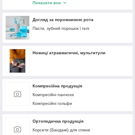
Тести на виявлення наркотиків та інфекцій
Показати все
Вагінальні тренажери
Догляд за порожниною рота
Пасти, зубний порошок і гелі
Ножиці атравматичні, мультитули
Компресійна продукція
Компресійні панчохи
Компресійні гольфи
Ортопедична продукція
Корсети (Бандажі) для спини