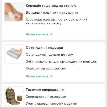
Інші аналізатори
Бандажі на тазостегновий суглоб (грижові,
Компресійна білизна після ліпосакції
Корекція та догляд за стопою
пологові)
Біохімічні аналізатори
Вкладиші і подпяточники у взуття
Товары при лимфедеме
Ларингоскопи
Коректори пальців, протектори, клини і
напальчники на пальці
Центрифуги медичні
Ортопедичні устілки-супінатори
Столи хірургічні та гінекологічні
Показати все
Ортопедичні напівустілки
Молоточки рефлекторні
Дитячі ортопедичні устілки
Дерматоскопи
Ортопедичні подушки
Спортивні устілки
Ортопедичні подушки для сну
Змінні наволочки для ортопедичних подушок
Подушки від зморшок сну
Подушки для вагітних і годування
Показати все
Ортопедичні подушки для сидіння (для голови,
спинки та сидіння)
Тактичне спорядження
Ортопедичні подушки для дітей
Спорядження і аксесуари
Подушки для реабілітації
Укомплектовані аптечки медичні