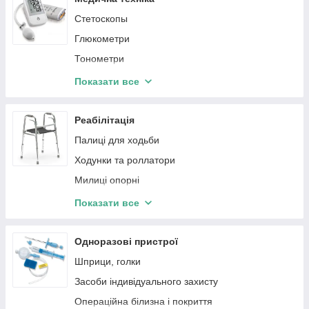
Стетоскопы
Глюкометри
Тонометри
Небулайзери (інгалятори)
Показати все
Термометри
Ваги і монітори складу тіла
Реабілітація
Пульсоксиметри
Палиці для ходьби
Бактерицидні опромінювачі та рециркулятори
Ходунки та роллатори
Техніка для дому
Милиці опорні
Алкотестери
Стільці-туалети
Показати все
Електростимулятори та Миостимулятори
Пристосування для ванни і туалетної кімнати
Апарати для дарсонвалізації
Протипролежневі матраци
Одноразові пристрої
Слухові апарати та аксесуари
Інвалідні коляски та скутери
Шприци, голки
Ліхтарики діагностичні
Комплектуючі для милиць, ходунків
Засоби індивідуального захисту
Нітратомери
Операційна білизна і покриття