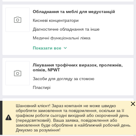
Ходунки та ролатори
Обладнання та меблі для медустанцій
Кисневі концентратори
Діагностичне обладнання та інше
Медичні функціональні ліжка
Тумби медичні приліжкові
Показати все
Кушетки медичні
Ширми медичні
Лікування трофічних виразок, пролежнів,
опіків, NPWT
Штативи медичні
Засоби для догляду за стомою
Банкетки медичні
Пластирі
Шафи медичні
Столики та візка медичні
Реабілітація
Шановний клієнт! Зараз компанія не може швидко
Каталки медичні
обробляти замовлення та повідомлення, оскільки за її
Комплектуючі для милиць, ходунків
графіком роботи сьогодні вихідний або скорочений день
Зрістоміри медичні
(передсвятковий). Ваша заявка, повідомлення або
Тростини для ходьби
замовлення буде оброблене в найближчий робочий день.
Стільці та крісла медичні
Дякуємо за розуміння!
Милиці опорні