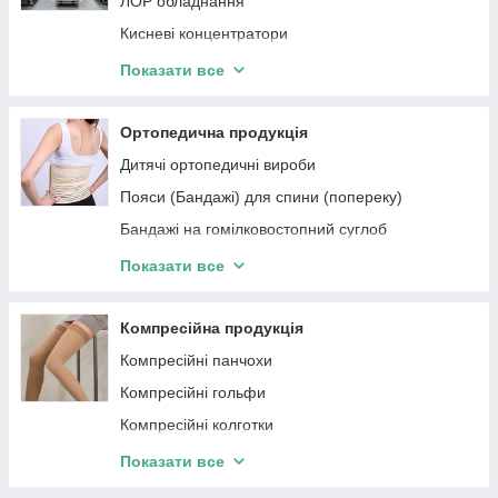
ЛОР обладнання
Кисневі концентратори
Дефібрилятори
Показати все
Аспіратори (відсмоктувачі медичні)
Медичні функціональні ліжка
Ортопедична продукція
Каталки медичні
Дитячі ортопедичні вироби
Шафи медичні
Пояси (Бандажі) для спини (попереку)
Фетальні монітори та доплери
Бандажі на гомілковостопний суглоб
Електрокардіографи
Бандажі на зап'ястя
Показати все
Монітор пацієнта
Бандажі для плеча
Спірометри
Корсети (Бандажі) для спини
Компресійна продукція
Реєстратори ЕКГ та АО
Налокотники (Бандажі на лікоть)
Компресійні панчохи
Тумби медичні приліжкові
Наколінники (Бандаж на коліно)
Компресійні гольфи
Штативи медичні
Шийні фіксатори (Бандаж на шию)
Компресійні колготки
Гематологічні аналізатори
Шини для пальців
Компресійні колготки для вагітних
Показати все
Імунологічні аналізатори
Вальгусні бандажі
Компресійні моночулки