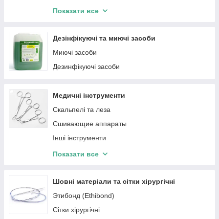
Зонди, Катетери, Канюлі
Показати все
Засоби для УЗД, ЕКГ
Інфузійна терапія
Дезінфікуючі та миючі засоби
Гемостатичні губки
Миючі засоби
Інші одноразові пристрої
Дезинфікуючі засоби
Медичні інструменти
Скальпелі та леза
Сшивающие аппараты
Інші інструменти
Турнікети
Показати все
Пінцети медичні
Ножиці, кусачки
Шовні матеріали та сітки хірургічні
Затискачі, голкотримачі
Этибонд (Ethibond)
Лотки для інструментів
Сітки хірургічні