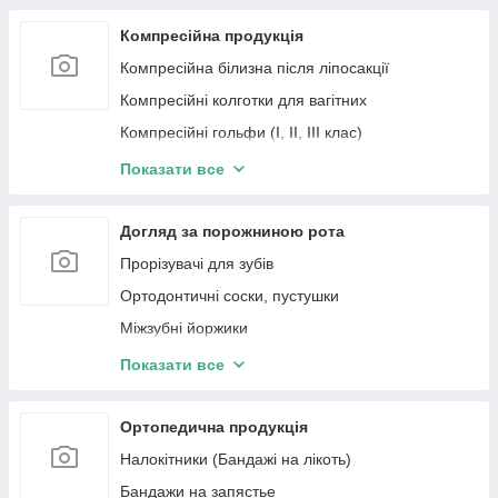
Термометри
Тонометры
Компресійна продукція
Ваги та монітори складу тіла
Компресійна білизна після ліпосакції
Стетоскопи
Компресійні колготки для вагітних
Аспіратори
Компресійні гольфи (І, II, ІІІ клас)
Бактерицидні опромінювачі та рециркулятори
Компресійні колготки (І, II, ІІІ клас)
Показати все
Компресійні панчохи (І, II, ІІІ клас)
Догляд за порожниною рота
Прорізувачі для зубів
Ортодонтичні соски, пустушки
Міжзубні йоржики
Скребки для язика
Показати все
Пасти, зубний порошок та гелі
Зубні щітки для дітей
Ортопедична продукція
Догляд за зубними протезами
Налокітники (Бандажі на лікоть)
Іригатори та запчастини до іригатерів
Бандажи на запястье