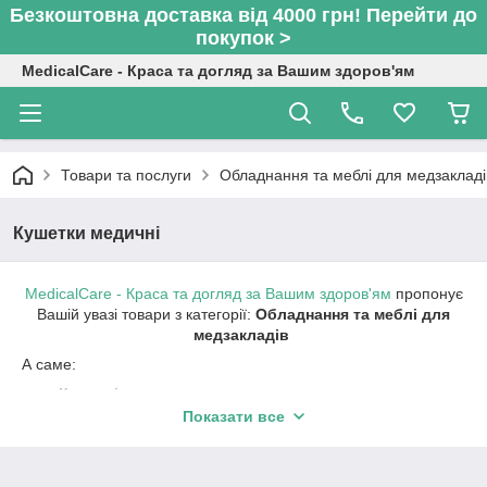
Безкоштовна доставка від 4000 грн! Перейти до
покупок >
MedicalCare - Краса та догляд за Вашим здоров'ям
Товари та послуги
Обладнання та меблі для медзакладі
Кушетки медичні
MedicalCare - Краса та догляд за Вашим здоров'ям
пропонує
Вашій увазі товари з категорії:
Обладнання та меблі для
медзакладів
А саме:
Кисневі концентратори
Показати все
Дефібрилятори
Реєстратори ЕКГ та АТ
Електрокардіографи