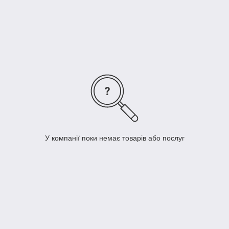
Монітор пацієнта
Фетальні монітори та доплери
Спірометри
Медичні функціональні ліжка
Тумби медичні приліжкові
Кушетки медичні
Ширми медичні
Штативи медичні
Банкетки медичні
Шафи медичні
У компанії поки немає товарів або послуг
Столики та візки медичні
Каталки медичні
Ростоміри медичні
Стільці та крісла медичні
Біохімічні аналізатори
Гематологічні аналізатори