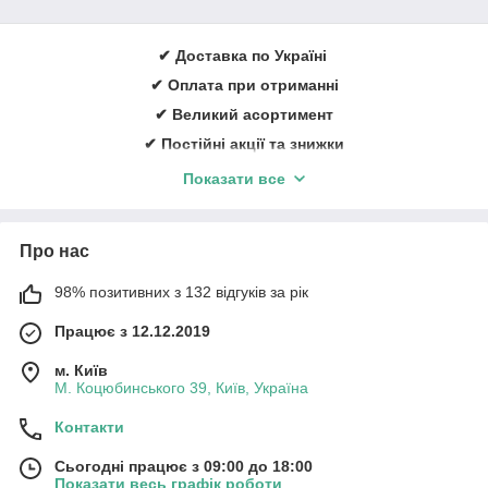
Імунологічні аналізатори
Інші аналізатори
✔ Доставка по Україні
Аспіратори (відсмоктувачі медичні)
✔ Оплата при отриманні
Центрифуги медичні
✔ Великий асортимент
Столи хірургічні та гінекологічні
✔ Постійні акції та знижки
Дерматоскопи
✔ Консультації із лікування ран
Показати все
ЛОР обладнання
✔ Більше 1000 задоволених клієнтів щорічно
Ларингоскопи
✔ Ввічливий та кваліфікований персонал
Ліхтарики діагностичні
Про нас
Замовити онлайн
➠
medicare.in.ua
Молоточки рефлекторні
98% позитивних з 132 відгуків за рік
Діагностичне обладнання та інше
Оформити замовлення можна за телефонами вказаними на
Працює з 12.12.2019
сайті та через кошик.
м. Київ
medicare.in.ua
М. Коцюбинського 39, Київ, Україна
Контакти
Сьогодні працює з 09:00 до 18:00
Показати весь графік роботи