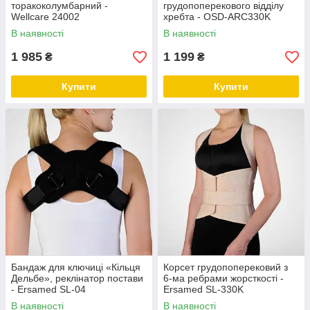
торакоколумбарний -
грудопоперекового відділу
Wellcare 24002
хребта - OSD-ARC330K
В наявності
В наявності
1 985
1 199
₴
₴
Купити
Купити
Бандаж для ключиці «Кільця
Корсет грудопоперековий з
Дельбе», реклінатор постави
6-ма ребрами жорсткості -
- Ersamed SL-04
Ersamed SL-330K
В наявності
В наявності