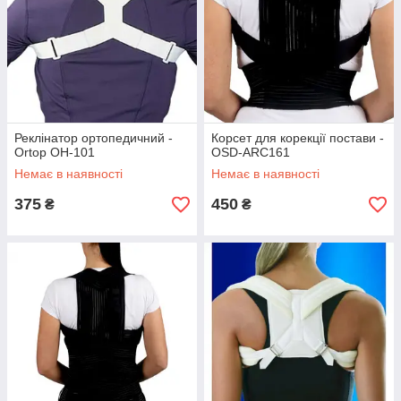
Реклінатор ортопедичний -
Корсет для корекції постави -
Ortop OH-101
OSD-ARC161
Немає в наявності
Немає в наявності
375
450
₴
₴