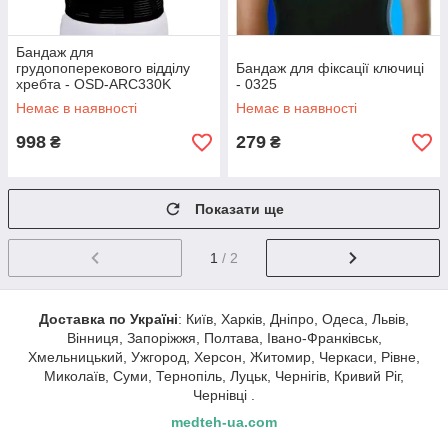
Бандаж для
грудопоперекового відділу
Бандаж для фіксації ключиці
хребта - OSD-ARC330K
- 0325
Немає в наявності
Немає в наявності
998
279
₴
₴
Показати ще
1
/ 2
Доставка по Україні
: Київ, Харків, Дніпро, Одеса, Львів,
Вінниця, Запоріжжя, Полтава, Івано-Франківськ,
Хмельницький, Ужгород, Херсон, Житомир, Черкаси, Рівне,
Миколаїв, Суми, Тернопіль, Луцьк, Чернігів, Кривий Ріг,
Чернівці .
medteh-ua.com