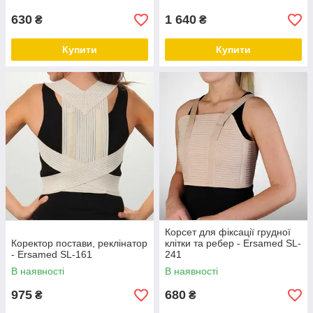
630
1 640
₴
₴
Купити
Купити
Корсет для фіксації грудної
Коректор постави, реклінатор
клітки та ребер - Ersamed SL-
- Ersamed SL-161
241
В наявності
В наявності
975
680
₴
₴