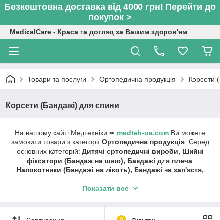
Безкоштовна доставка від 4000 грн! Перейти до
покупок >
MedicalCare - Краса та догляд за Вашим здоров'ям
Товари та послуги
Ортопедична продукція
Корсети (
Корсети (Бандажі) для спини
На нашому сайті Медтехніки ➠
medteh-ua.com
Ви можете
замовити товари з категорії
Ортопедична продукція
. Серед
основних категорій:
Дитячі ортопедичні вироби, Шийні
фіксатори (Бандаж на шию), Бандажі для плеча,
Налокотники (Бандажі на лікоть), Бандажі на зап'ястя,
Шини для пальців, Корсети (Бандажі) для спини, Пояси
Показати все
(Бандажі) для спини (поперек) ), Бандажі на
тазостегновий суглоб (грижові, родові), Наколінники
(Бандаж на коліно), Бандажі на гомілковостопний
суглоб, Вальгусні бандажі, Післяопераційне взуття,
Сортування
0
Фільтри