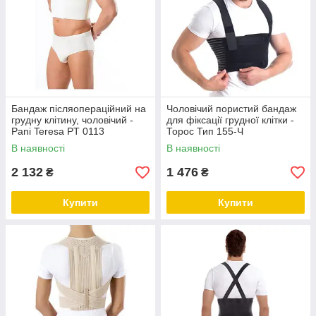
Бандаж післяопераційний на
Чоловічий пористий бандаж
грудну клітину, чоловічий -
для фіксації грудної клітки -
Pani Teresa PT 0113
Торос Тип 155-Ч
В наявності
В наявності
2 132
1 476
₴
₴
Купити
Купити