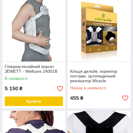
Гіперекстензійний корсет
JEWETT - Wellcare 24001В
Кільця дельбе, коректор
постави, ортопедичний
В наявності
реклінатор Miracle
5 150
Немає в наявності
₴
455
₴
Купити