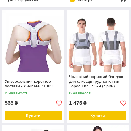
Маски для обличчя.
Швидка доставка ✔ Доступні ціни ✔ Широкий
асортимент ✔ Акції та знижки ✔ Відгуки покупців ✔
Понад 7 років на ринку ✔ Оплата при отриманні ✔
Замовити онлайн ➠
medteh-ua.com
Чоловічий пористий бандаж
Універсальний коректор
для фіксації грудної клітки -
постави - Wellcare 21009
Торос Тип 155-Ч (сірий)
В наявності
В наявності
565
1 476
₴
₴
Купити
Купити