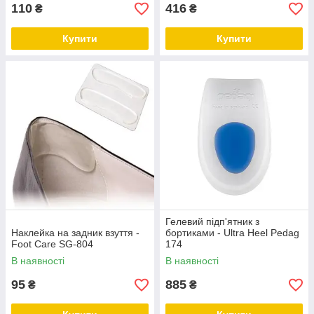
110
416
₴
₴
Купити
Купити
Гелевий підп'ятник з
Наклейка на задник взуття -
бортиками - Ultra Heel Pedag
Foot Care SG-804
174
В наявності
В наявності
95
885
₴
₴