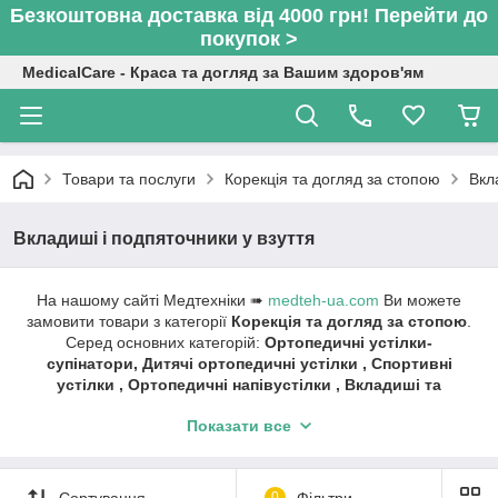
Безкоштовна доставка від 4000 грн! Перейти до
покупок >
MedicalCare - Краса та догляд за Вашим здоров'ям
Товари та послуги
Корекція та догляд за стопою
Вкл
Вкладиші і подпяточники у взуття
На нашому сайті Медтехніки ➠
medteh-ua.com
Ви можете
замовити товари з категорії
Корекція та догляд за стопою
.
Серед основних категорій:
Ортопедичні устілки-
супінатори, Дитячі ортопедичні устілки , Спортивні
устілки , Ортопедичні напівустілки , Вкладиші та
підп'ятники у взуття, Коректори пальців, протектори,
Показати все
клинці та напальчники на пальці.
Швидка доставка ✔ Доступні ціни ✔ Широкий
асортимент ✔ Акції та знижки ✔ Відгуки покупців ✔
Сортування
0
Фільтри