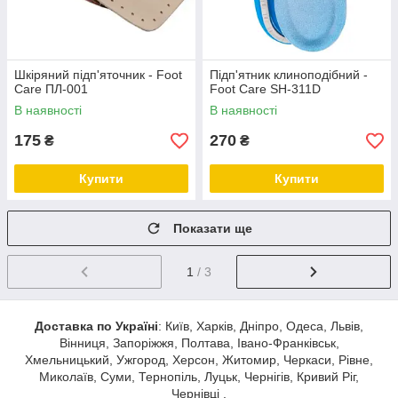
Шкіряний підп'яточник - Foot
Підп'ятник клиноподібний -
Care ПЛ-001
Foot Care SH-311D
В наявності
В наявності
175
270
₴
₴
Купити
Купити
Показати ще
1
/ 3
Доставка по Україні
: Київ, Харків, Дніпро, Одеса, Львів,
Вінниця, Запоріжжя, Полтава, Івано-Франківськ,
Хмельницький, Ужгород, Херсон, Житомир, Черкаси, Рівне,
Миколаїв, Суми, Тернопіль, Луцьк, Чернігів, Кривий Ріг,
Чернівці .