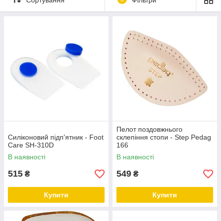
Понад 7 років на ринку ✔ Оплата при отриманні ✔
Замовити онлайн ➠
medteh-ua.com
Пелот поздовжнього
Силіконовий підп'ятник - Foot
склепіння стопи - Step Pedag
Care SH-310D
166
В наявності
В наявності
515
549
₴
₴
Купити
Купити