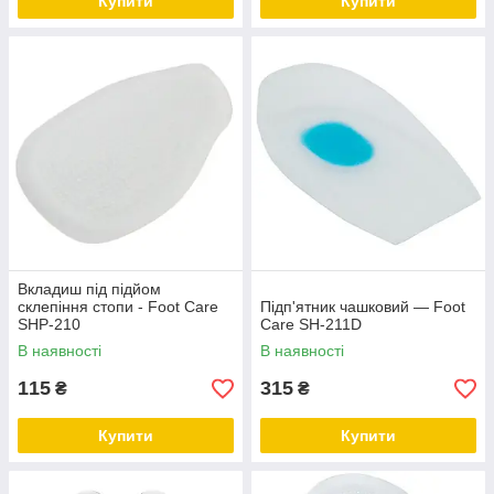
Купити
Купити
Вкладиш під підйом
склепіння стопи - Foot Care
Підп'ятник чашковий — Foot
SHP-210
Care SH-211D
В наявності
В наявності
115
315
₴
₴
Купити
Купити