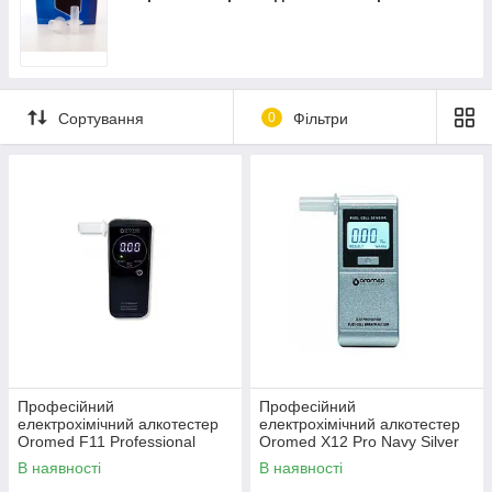
Швидка доставка ✔ Доступні ціни ✔ Широкий
асортимент ✔ Акції та знижки ✔ Відгуки покупців ✔
Понад 7 років на ринку ✔ Оплата при отриманні ✔
Замовити онлайн ➠
medteh-ua.com
Сортування
0
Фільтри
Професійний
Професійний
електрохімічний алкотестер
електрохімічний алкотестер
Oromed F11 Professional
Oromed X12 Pro Navy Silver
В наявності
В наявності