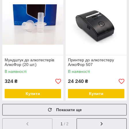
Мундштук до алкотестерів
Принтер до алкотестеру
АлкоФор (20 шт.)
АлкоФор 507
В наявності
В наявності
324
24 240
₴
₴
Купити
Купити
Показати ще
1
/ 2