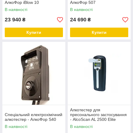
АлкоФор iBlow 10
АлкоФор 507
В наявності
В наявності
23 940
24 690
₴
₴
Купити
Купити
Алкотестер для
Спеціальний електрохімічний
пресонального застосування
алкотестер - АлкоФор S40
- AlcoScan AL 2500 Elite
В наявності
В наявності