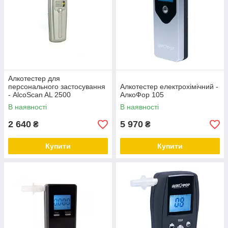
Алкотестер для
персонального застосування
Алкотестер електрохімічний -
- AlcoScan AL 2500
АлкоФор 105
В наявності
В наявності
2 640
5 970
₴
₴
Купити
Купити