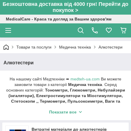
Безкоштовна доставка від 4000 грн! Перейти до
покупок >
MedicalCare - Краса та догляд за Вашим здоров'ям
Товари та послуги
Медична техніка
Алкотестери
Алкотестери
На нашому сайті Медтехніки ➠
medteh-ua.com
Ви можете
замовити товари з категорії
Медична техніка
. Серед
основних категорій:
Тонометри, Глюкометри, Небулайзери
(інгалятори), Електростимулятори та Міостимулятори,
Стетоскопи ,, Термометри, Пульсоксиметри, Ваги та
монітори складу тіла, Шагоміри, Бактерицидні
Показати все
опромінювачі та рециркулятори, Апарати для
дарсонвалізації , Алкотестери, Техніка для дому,
Хірургічні машинки для стрижки (кліпери), Аспіратори,
Слухові апарати та аксесуари, Ліхтарики діагностичні.
Витратні матеріали до алкотестерів