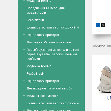
Медична техніка
Обладнання та меблі для
медзакладів
Реабілітація
Шовні матеріали та сітки хірургічні
Одноразові пристрої
Догляд за обличчям та тілом
Перев'язувальні матеріали, готові
перев'язувальні засоби і медичні
пов'язки
Медична техніка
Реабілітація
Одноразові пристрої
Дезінфікуючі та миючі засоби
Медичні інструменти
Шовні матеріали та сітки хірургічні
Догляд за обличчям та тілом