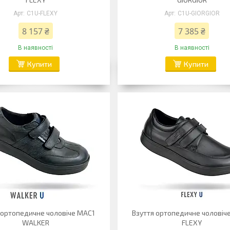
C1U-FLEXY
C1U-GIORGIOR
8 157 ₴
7 385 ₴
В наявності
В наявності
Купити
Купити
 ортопедичне чоловіче MAC1
Взуття ортопедичне чоловіч
WALKER
FLEXY