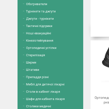
Обогреватели
Турнікети та джгути
Джгути - турнікети
Тактичні підсумки
Ноші евакуаційні
Кінезіотейпування
Ортопедичні устілки
Стерилізація
Ширми
Штативи
Приладдя різні
Меблі для дитячої лікарні
Столи в кабінет лікаря
Ортопеди
Шафи для кабінета лікаря
риз
Столики медичні