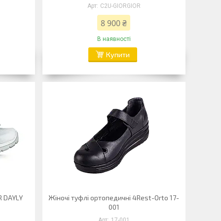
C2U-GIORGIOR
8 900 ₴
В наявності
Купити
R DAYLY
Жіночі туфлі ортопедичні 4Rest-Orto 17-
001
17-001