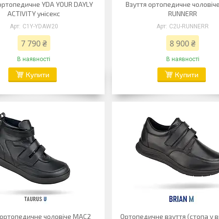
ортопедичне YDA YOUR DAYLY
Взуття ортопедичне чоловіч
ACTIVITY унісекс
RUNNERR
C1Y-YDAW20
C2U-RUNNERR
7 790 ₴
8 900 ₴
В наявності
В наявності
Купити
Купити
 ортопедичне чоловіче MAC2
Ортопедичне взуття (стопа у 