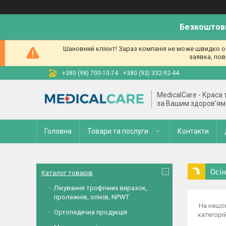
Безкоштовн
Шановний клієнт! Зараз компанія не може швидко об
заявка, пов
+380 (98) 700-10-74
+380 (93) 332-92-44
MedicalCare - Краса
за Вашим здоров'ям
Головна
Товари та послуги
Контакти
Осі
Каталог товарів
Лікування трофічних виразок,
пролежнів, опіків, NPWT
На нашом
Ортопедична продукція
категорі