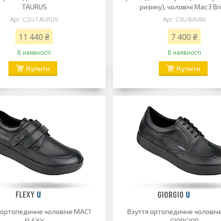
TAURUS
ризику), чоловічі Mac3 Br
C2U-TAURUS
C3U-BRIAN
11 440 ₴
7 400 ₴
В наявності
В наявності
Купити
Купити
 ортопедичне чоловіче MAC1
Взуття ортопедичне чоловіч
FLEXY
GIORGIOR