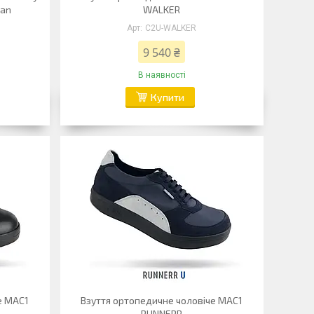
ian
WALKER
C2U-WALKER
9 540 ₴
В наявності
Купити
е MAC1
Взуття ортопедичне чоловіче MAC1
RUNNERR