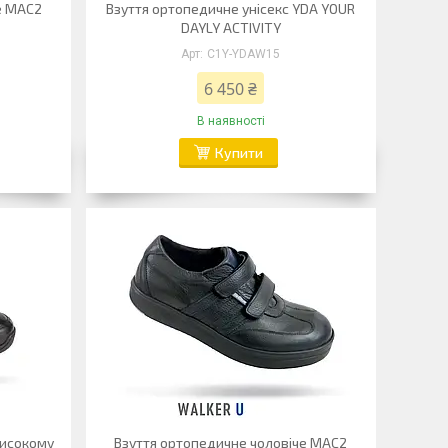
е MAC2
Взуття ортопедичне унісекс YDA YOUR
DAYLY ACTIVITY
C1Y-YDAW15
6 450 ₴
В наявності
Купити
високому
Взуття ортопедичне чоловіче MAC2