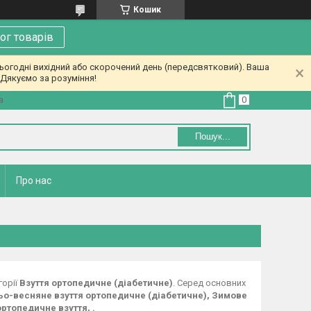
Кошик
ог товарів
ьогодні вихідний або скорочений день (передсвятковий). Ваша
Дякуємо за розуміння!
а
Пошук...
Про нас
горії
Взуття ортопедичне (діабетичне)
. Серед основних
ньо-весняне взуття ортопедичне (діабетичне), Зимове
ртопедичне взуття, .