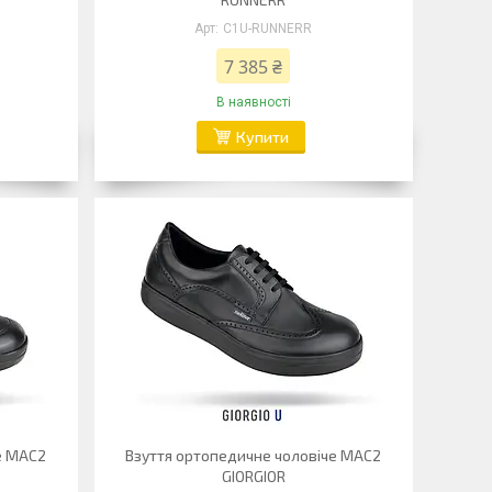
C1U-RUNNERR
7 385 ₴
В наявності
Купити
е MAC2
Взуття ортопедичне чоловіче MAC2
GIORGIOR