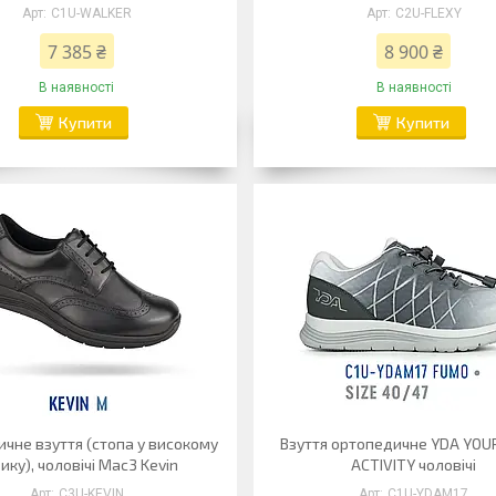
C1U-WALKER
C2U-FLEXY
7 385 ₴
8 900 ₴
В наявності
В наявності
Купити
Купити
чне взуття (стопа у високому
Взуття ортопедичне YDA YOU
ику), чоловічі Mac3 Kevin
ACTIVITY чоловічі
C3U-KEVIN
C1U-YDAM17