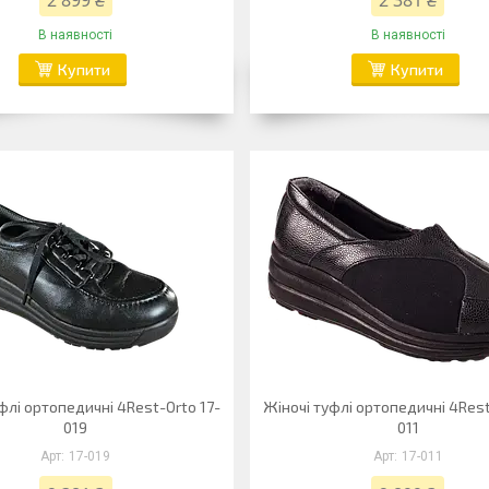
2 899 ₴
2 381 ₴
В наявності
В наявності
Купити
Купити
флі ортопедичні 4Rest-Orto 17-
Жіночі туфлі ортопедичні 4Rest
019
011
17-019
17-011