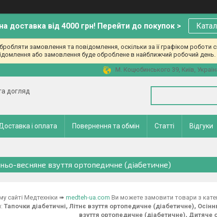
а доставка від 4000 грн! Перейти до покупок >
Катал
робляти замовлення та повідомлення, оскільки за її графіком роботи с
ідомлення або замовлення буде оброблене в найближчий робочий день. 
М. Коцюбинського 39, Київ, Україн
 та догляд
Доставка і оплата
Повернення та обмін
Статті
Відгуки
нньо-весняне взуття ортопедичне (діабетичне)
у сайті Медтехніки ➠
medteh-ua.com
Ви можете замовити товари з кате
й:
Тапочки діабетичні, Літнє взуття ортопедичне (діабетичне), Осін
взуття ортопедичне (діабетичне), Дитяче о