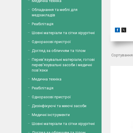
Медична техніка
Обладнання та меблі для
медзакладів
Реабілітація
Шовні матеріали та сітки хірургічні
Одноразові пристрої
Догляд за обличчям та тілом
Перев'язувальні матеріали, готові
перев'язувальні засоби і медичні
пов'язки
Медична техніка
Реабілітація
Одноразові пристрої
Дезінфікуючі та миючі засоби
Медичні інструменти
Шовні матеріали та сітки хірургічні
Догляд за обличчям та тілом