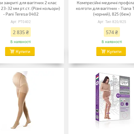
и закриті для вагітних 2 клас
Компресійні медичні профіл
 23-32 мм рт.ст. (Різні кольори)
колготи для вагітних - Tiana 
- Pani Teresa 0402
(чорний), 825 (беж)
PT0402
Тип 820/825
2 835 ₴
574 ₴
В наявності
В наявності
Купити
Купити