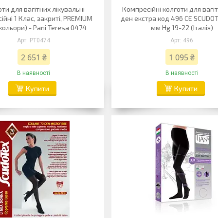
ти для вагітних лікувальні
Компресійні колготи для вагі
ійні 1 Клас, закриті, PREMIUM
ден екстра код 496 CE SCUDO
 кольори) - Pani Teresa 0474
мм Hg 19-22 (Італія)
PT0474
496
2 651 ₴
1 095 ₴
В наявності
В наявності
Купити
Купити