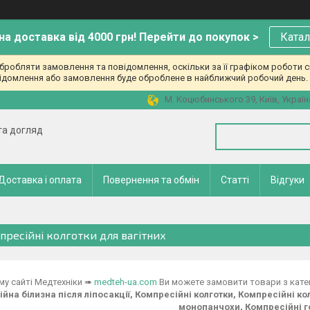
а доставка від 4000 грн! Перейти до покупок >
Катал
робляти замовлення та повідомлення, оскільки за її графіком роботи с
ідомлення або замовлення буде оброблене в найближчий робочий день. 
М. Коцюбинського 39, Київ, Україн
 та догляд
Доставка і оплата
Повернення та обмін
Статті
Відгуки
пресійні колготки для вагітних
му сайті Медтехніки ➠
medteh-ua.com
Ви можете замовити товари з кате
йна білизна після ліпосакції, Компресійні колготки, Компресійні ко
монопанчохи, Компресійні г