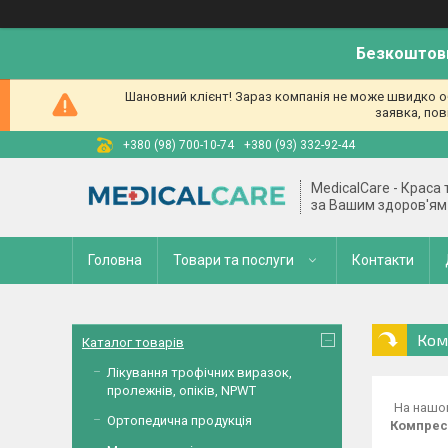
Безкоштовн
Шановний клієнт! Зараз компанія не може швидко об
заявка, пов
+380 (98) 700-10-74
+380 (93) 332-92-44
MedicalCare - Краса
за Вашим здоров'ям
Головна
Товари та послуги
Контакти
Ком
Каталог товарів
Лікування трофічних виразок,
пролежнів, опіків, NPWT
На нашо
Ортопедична продукція
Компресі