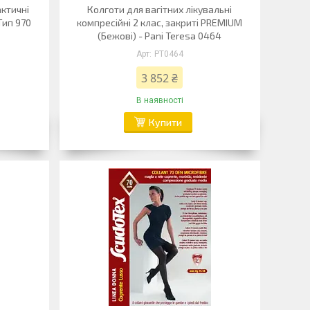
актичні
Колготи для вагітних лікувальні
Тип 970
компресійні 2 клас, закриті PREMIUM
(Бежові) - Pani Teresa 0464
PT0464
3 852 ₴
В наявності
Купити