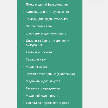
Ліжка медичні функціональні
Кушетки для огляду пацієнта
Комоди для ординаторської
Столи сповівальні
Шафи для медичного одягу
Дивани та банкетки для зони
очікування
Тумби приліжкові
Стільці лікаря
Медичні меблі
Взуття ортопедичне (діабетична)
Медичний одяг і взуття
Тактичне спорядження
Медичний одяг і взуття
Догляд за порожниною рота