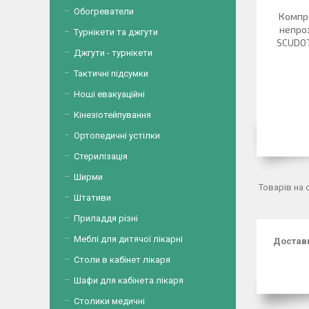
Обогреватели
Компре
непроз
Турнікети та джгути
SCUDOT
Джгути - турнікети
Тактичні підсумки
Ноші евакуаційні
Кінезіотейпування
Ортопедичні устілки
Стерилізація
Ширми
Штативи
Приладдя різні
Меблі для дитячої лікарні
Доставк
Столи в кабінет лікаря
Шафи для кабінета лікаря
Столики медичні