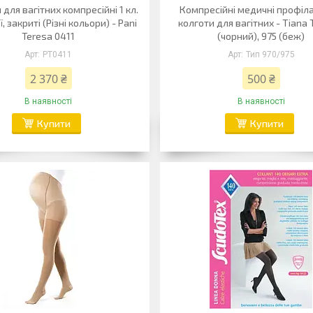
для вагітних компресійні 1 кл.
Компресійні медичні профіл
, закриті (Різні кольори) - Pani
колготи для вагітних - Tiana 
Teresa 0411
(чорний), 975 (беж)
PT0411
Тип 970/975
2 370 ₴
500 ₴
В наявності
В наявності
Купити
Купити