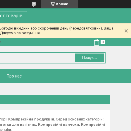
Кошик
ог товарів
ьогодні вихідний або скорочений день (передсвятковий). Ваша
Дякуємо за розуміння!
а
Пошук...
Про нас
горії
Компресійна продукція
. Серед основних категорій:
лготки для вагітних, Компресійні панчохи, Компресійні
ольфи.