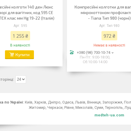
сійні колготи 140 ден Люкс
Компресійні колготки для ваг
орі для вагітних, код 595 CE
мікрокоттоном профілакт
EX клас мм Hg 19-22 (Італія)
- Tiana Тип 980 (чорні)
595
Тип 980
1 255 ₴
972 ₴
В наявності
Немає в наявності
+380 (98) 700-10-74
Купити
Пн-Пт: 9:00-18:00,
Сб:10:00-14:00
а по Україні
: Київ, Харків, Дніпро, Одеса, Львів, Вінниця, Запоріжжя, 
Житомир, Черкаси, Рівне, Миколаїв, Суми, Тернопіль, Луцьк
medteh-ua.com