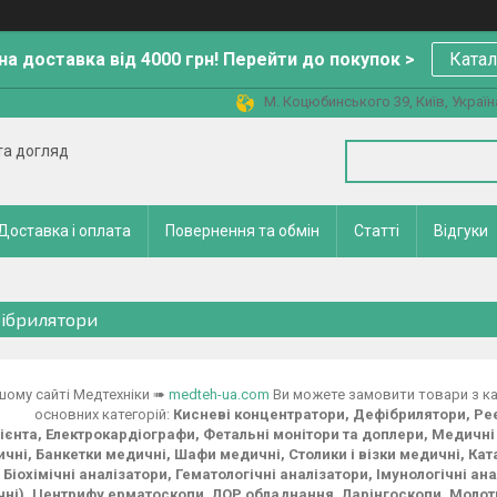
а доставка від 4000 грн! Перейти до покупок >
Катал
М. Коцюбинського 39, Київ, Україн
 та догляд
Доставка і оплата
Повернення та обмін
Статті
Відгуки
ібрилятори
шому сайті Медтехніки ➠
medteh-ua.com
Ви можете замовити товари з ка
основних категорій:
Кисневі концентратори, Дефібрилятори, Реє
ієнта, Електрокардіографи, Фетальні монітори та доплери, Медичн
чні, Банкетки медичні, Шафи медичні, Столики і візки медичні, Кат
 Біохімічні аналізатори, Гематологічні аналізатори, Імунологічні ан
ні), Центрифу ерматоскопи, ЛОР обладнання, Ларінгоскопи, Молотк