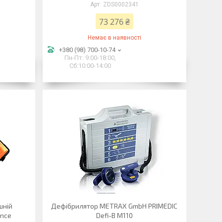
ZDS0002341
73 276 ₴
Немає в наявності
+380 (98) 700-10-74
Пн-Пт: 9:00-18:00,
Сб:10:00-14:00
шній
Дефібрилятор METRAX GmbH PRIMEDIC
ence
Defi-B М110