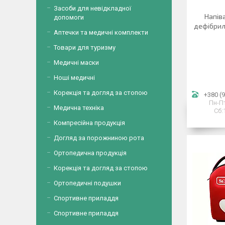
Засоби для невідкладної
Напів
допомоги
дефібрил
Аптечки та медичні комплекти
Товари для туризму
Медичні маски
Ноші медичні
Корекція та догляд за стопою
+380 (9
Пн-Пт
Медична техніка
Сб:
Компресійна продукція
Догляд за порожниною рота
Ортопедична продукція
Корекція та догляд за стопою
Ортопедичні подушки
Спортивне приладдя
Спортивне приладдя