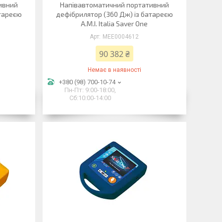
ивний
Напівавтоматичний портативний
атареєю
дефібрилятор (360 Дж) із батареєю
A.M.I. Italia Saver One
MEE0004612
90 382 ₴
Немає в наявності
+380 (98) 700-10-74
Пн-Пт: 9:00-18:00,
Сб:10:00-14:00