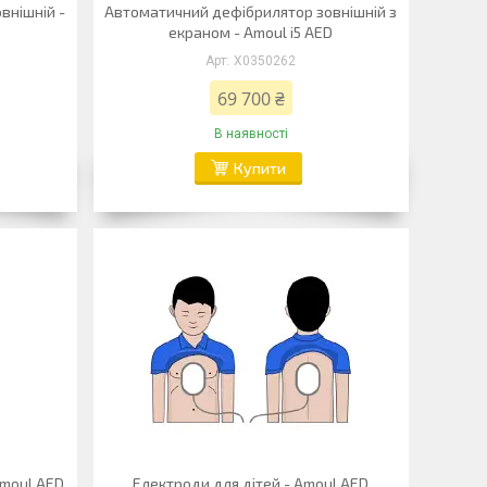
внішній -
Автоматичний дефібрилятор зовнішній з
екраном - Amoul i5 AED
Х0350262
69 700 ₴
В наявності
Купити
Amoul AED
Електроди для дітей - Amoul AED