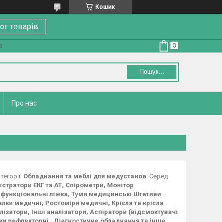
Кошик
ог товарів
а
Пошук...
Про нас
тегорії
Обладнання та меблі для медустанов
. Серед
стратори ЕКГ та АТ, Спірометри, Монітор
і функціональні ліжка, Туми медицинські Штативи
алки медичні, Ростоміри медичні, Крісла та крісла
алізатори, Інші аналізатори, Аспіратори (відсмоктувачі
и рефлекторні , Діагностичне обладнання та інше.