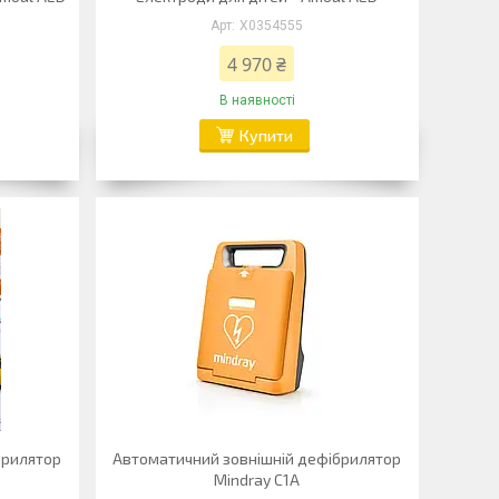
Х0354555
4 970 ₴
В наявності
Купити
брилятор
Автоматичний зовнішній дефібрилятор
Mindray C1A