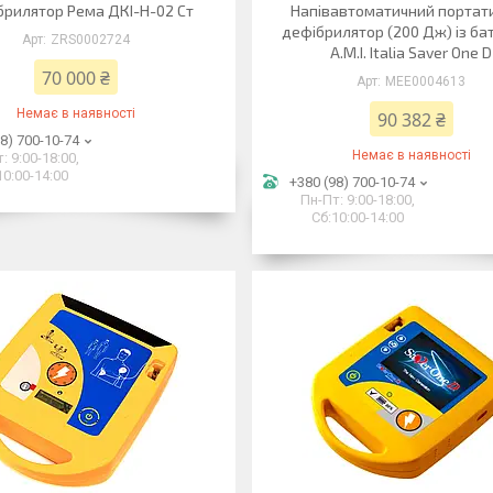
рилятор Рема ДКІ-Н-02 Ст
Напівавтоматичний портат
дефібрилятор (200 Дж) із б
ZRS0002724
A.M.I. Italia Saver One D
70 000 ₴
MEE0004613
Немає в наявності
90 382 ₴
8) 700-10-74
Немає в наявності
: 9:00-18:00,
10:00-14:00
+380 (98) 700-10-74
Пн-Пт: 9:00-18:00,
Сб:10:00-14:00