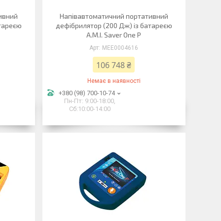
ивний
Напівавтоматичний портативний
атареєю
дефібрилятор (200 Дж) із батареєю
A.M.I. Saver One P
MEE0004616
106 748 ₴
Немає в наявності
+380 (98) 700-10-74
Пн-Пт: 9:00-18:00,
Сб:10:00-14:00