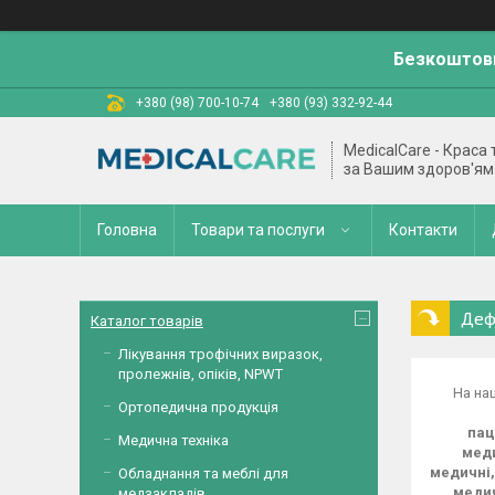
Безкоштовн
+380 (98) 700-10-74
+380 (93) 332-92-44
MedicalCare - Краса
за Вашим здоров'ям
Головна
Товари та послуги
Контакти
Деф
Каталог товарів
Лікування трофічних виразок,
пролежнів, опіків, NPWT
На на
Ортопедична продукція
пац
Медична техніка
меди
медичні,
Обладнання та меблі для
медич
медзакладів