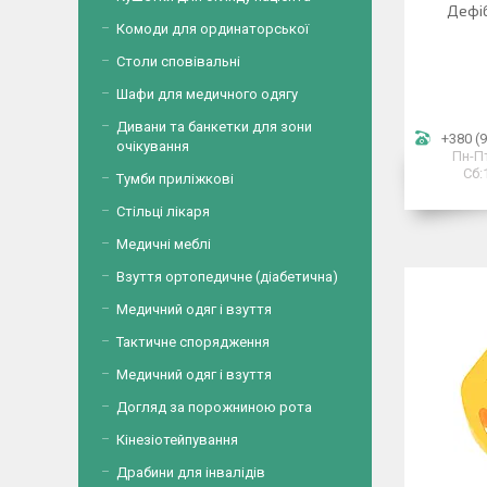
Дефіб
Комоди для ординаторської
Столи сповівальні
Шафи для медичного одягу
Дивани та банкетки для зони
+380 (9
очікування
Пн-Пт
Сб:
Тумби приліжкові
Стільці лікаря
Медичні меблі
Взуття ортопедичне (діабетична)
Медичний одяг і взуття
Тактичне спорядження
Медичний одяг і взуття
Догляд за порожниною рота
Кінезіотейпування
Драбини для інвалідів