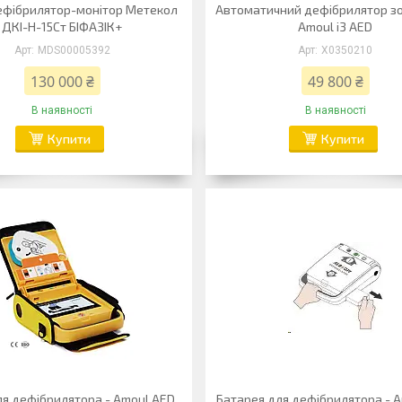
ефібрилятор-монітор Метекол
Автоматичний дефібрилятор зо
ДКІ-Н-15Ст БІФАЗІК+
Amoul i3 AED
MDS00005392
Х0350210
130 000 ₴
49 800 ₴
В наявності
В наявності
Купити
Купити
ля дефібрилятора - Amoul AED
Батарея для дефібрилятора - 