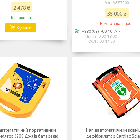
АЗД7000
2 478 ₴
35 000 ₴
В наявності
Немає в наявності
Купити
+380 (98) 700-10-74
Пн-Пт: 9:00-18:00,
Сб:10:00-14:00
автоматичний портативний
Напівавтоматичний зовні
илятор (200 Дж) із батареєю
дефібрилятор Cardiac Sci