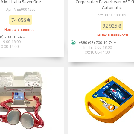
A.M.I. Italia Saver One
Corporation Powerheart AED G
Automatic
MEE0004250
KDS0000102
74 056 ₴
92 925 ₴
Немає в наявності
Немає в наявності
8) 700-10-74
: 9:00-18:00,
+380 (98) 700-10-74
10:00-14:00
Пн-Пт: 9:00-18:00,
Сб:10:00-14:00