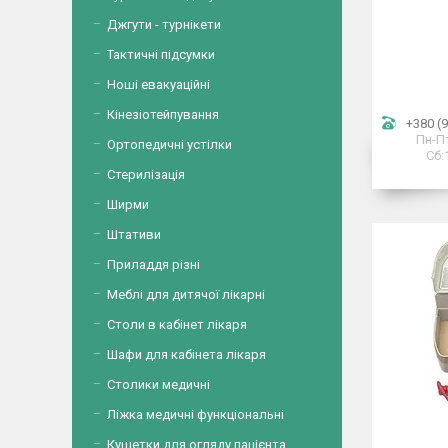
Джгути - турнікети
Тактичні підсумки
Ноші евакуаційні
Кінезіотейпування
+380 (9
Пн-Пт
Ортопедичні устілки
Сб:
Стерилізація
Ширми
Штативи
Приладдя різні
Меблі для дитячої лікарні
Столи в кабінет лікаря
Шафи для кабінета лікаря
Столики медичні
Ліжка медичні функціональні
Кушетки для огляду пацієнта