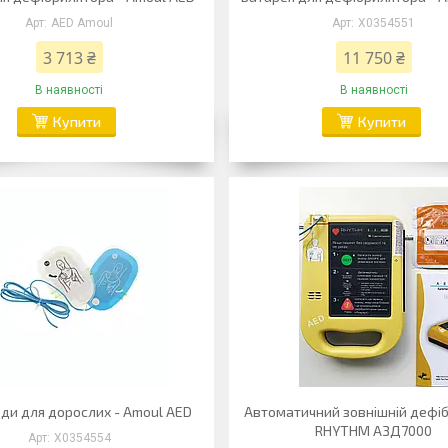
AED Amoul
Х0354551
3 713 ₴
11 750 ₴
В наявності
В наявності
Купити
Купити
ди для дорослих - Amoul AED
Автоматичний зовнішній дефі
RHYTHM АЗД7000
Х0354554