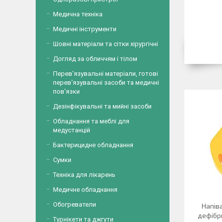
Медична техніка
Медичні інструменти
Шовні матеріали та сітки хірургічні
Догляд за обличчям і тілом
Перев'язувальні матеріали, готові
перев'язувальні засоби та медичні
пов'язки
Дезінфікувальні та мийні засоби
Обладнання та меблі для
медустанцій
Бактерицидне обладнання
Сумки
Техніка для лікарень
Медичне обладнання
Обогреватели
Напів
дефібр
Турнікети та джгути