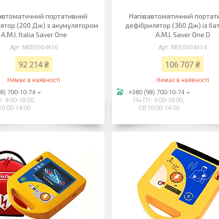
автоматичний портативний
Напівавтоматичний портат
ятор (200 Дж) з акумулятором
дефібрилятор (360 Дж) із б
A.M.I. Italia Saver One
A.M.I. Saver One D
MEE0004610
MEE0004614
92 214 ₴
106 707 ₴
Немає в наявності
Немає в наявності
8) 700-10-74
+380 (98) 700-10-74
: 9:00-18:00,
Пн-Пт: 9:00-18:00,
10:00-14:00
Сб:10:00-14:00