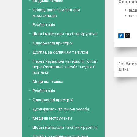
Медична техніка
Основні
Обладнання та меблі для
відд
медзакладів
лег
Реабілітація
Шовні матеріали та сітки хірургічні
Одноразові пристрої
Догляд за обличчям та тілом
Перев'язувальні матеріали, готові
Зробити з
перев'язувальні засоби і медичні
Діана
пов'язки
Медична техніка
Реабілітація
Одноразові пристрої
Дезінфікуючі та миючі засоби
Медичні інструменти
Шовні матеріали та сітки хірургічні
Догляд за обличчям та тілом