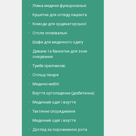
Ліжка медичні функціональні
Кушетки для огляду пацієнта
Комоди для ординаторської
Столи сповівальні
Шафи для медичного одягу
Дивани та банкетки для зони
очікування
Тумби приліжкові
Стільці лікаря
Медичні меблі
Взуття ортопедичне (діабетична)
Медичний одяг і взуття
Тактичне спорядження
Медичний одяг і взуття
Догляд за порожниною рота