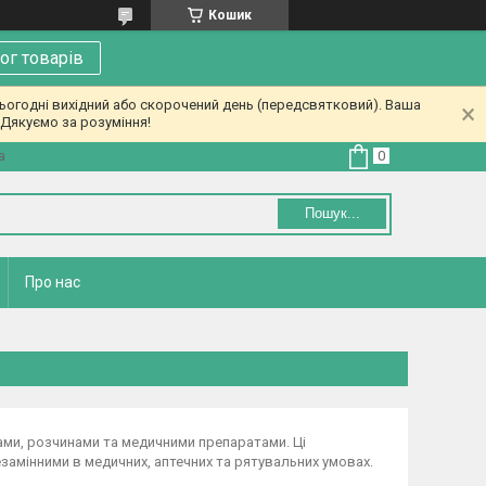
Кошик
ог товарів
ьогодні вихідний або скорочений день (передсвятковий). Ваша
Дякуємо за розуміння!
а
Пошук...
Про нас
ками, розчинами та медичними препаратами. Ці
езамінними в медичних, аптечних та рятувальних умовах.