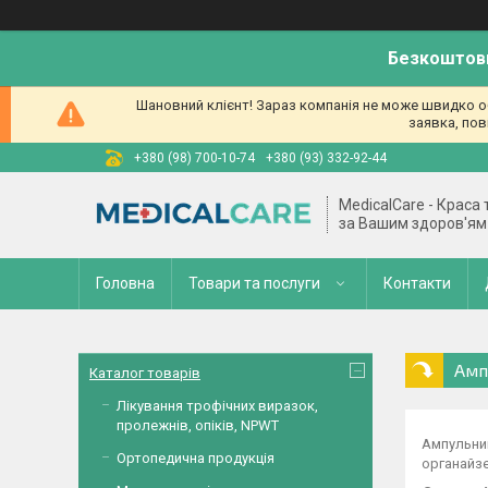
Безкоштовн
Шановний клієнт! Зараз компанія не може швидко об
заявка, пов
+380 (98) 700-10-74
+380 (93) 332-92-44
MedicalCare - Краса
за Вашим здоров'ям
Головна
Товари та послуги
Контакти
Амп
Каталог товарів
Лікування трофічних виразок,
пролежнів, опіків, NPWT
Ампульниц
Ортопедична продукція
органайзе