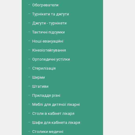
Обогреватели
Турнікети та джгути
Джгути - турнікети
Тактичні підсумки
Ноші евакуаційні
Кінезіотейпування
Ортопедичні устілки
Стерилізація
Ширми
Штативи
Приладдя різні
Меблі для дитячої лікарні
Столи в кабінет лікаря
Шафи для кабінета лікаря
Столики медичні