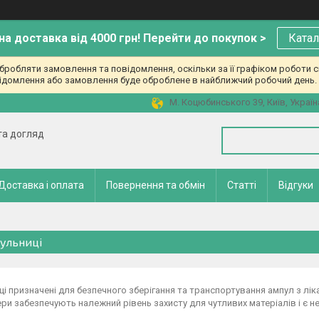
а доставка від 4000 грн! Перейти до покупок >
Катал
робляти замовлення та повідомлення, оскільки за її графіком роботи с
ідомлення або замовлення буде оброблене в найближчий робочий день. 
М. Коцюбинського 39, Київ, Україн
 та догляд
Доставка і оплата
Повернення та обмін
Статті
Відгуки
ульниці
і призначені для безпечного зберігання та транспортування ампул з лі
ри забезпечують належний рівень захисту для чутливих матеріалів і є н