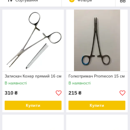
Замовити онлайн ➠
medteh-ua.com
Затискач Кохер прямий 16 см
Голкотримач Promecon 15 см
В наявності
В наявності
310
215
₴
₴
Купити
Купити