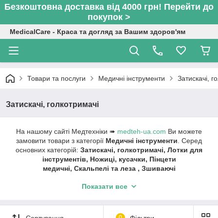
Безкоштовна доставка від 4000 грн! Перейти до
покупок >
MedicalCare - Краса та догляд за Вашим здоров'ям
Товари та послуги
Медичні інструменти
Затискачі, г
Затискачі, голкотримачі
На нашому сайті Медтехніки ➠
medteh-ua.com
Ви можете
замовити товари з категорії
Медичні інструменти
. Серед
основних категорій:
Затискачі, голкотримачі, Лотки для
інструментів, Ножиці, кусачки, Пінцети
медичні, Скальпелі та леза , Зшиваючі
апарати, Турнікети, Інші інструменти.
Показати все
Швидка доставка ✔ Доступні ціни ✔ Широкий
асортимент ✔ Акції та знижки ✔ Відгуки покупців ✔
Понад 7 років на ринку ✔ Оплата при отриманні ✔
Сортування
0
Фільтри