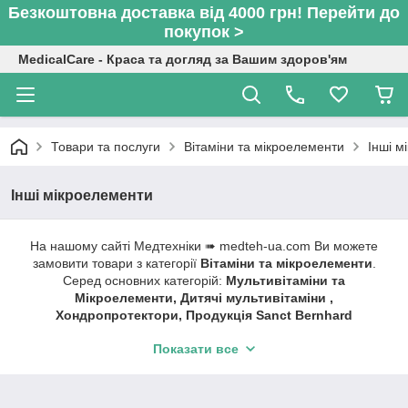
Безкоштовна доставка від 4000 грн! Перейти до
покупок >
MedicalCare - Краса та догляд за Вашим здоров'ям
Товари та послуги
Вітаміни та мікроелементи
Інші м
Інші мікроелементи
На нашому сайті Медтехніки ➠ medteh-ua.com Ви можете
замовити товари з категорії
Вітаміни та мікроелементи
.
Серед основних категорій:
Мультивітаміни та
Мікроелементи, Дитячі мультивітаміни ,
Хондропротектори, Продукція Sanct Bernhard
(Німеччина), Інші мікроелементи.
Показати все
Швидка доставка ✔ Доступні ціни ✔ Широкий
асортимент ✔ Акції та знижки ✔ Відгуки покупців ✔
Понад 7 років на ринку ✔ Оплата при отриманні ✔