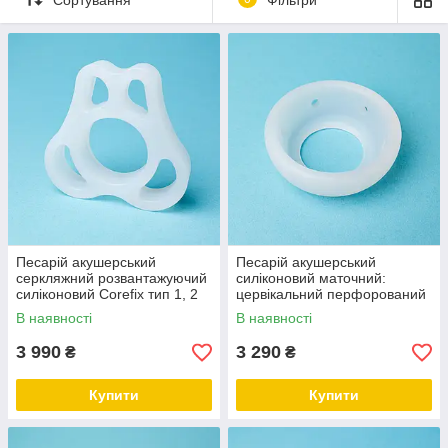
Замовити онлайн ➠
medteh-ua.com
Песарій акушерський
Песарій акушерський
серкляжний розвантажуючий
силіконовий маточний:
силіконовий Corefix тип 1, 2
цервікальний перфорований
Corefix
В наявності
В наявності
3 990
3 290
₴
₴
Купити
Купити