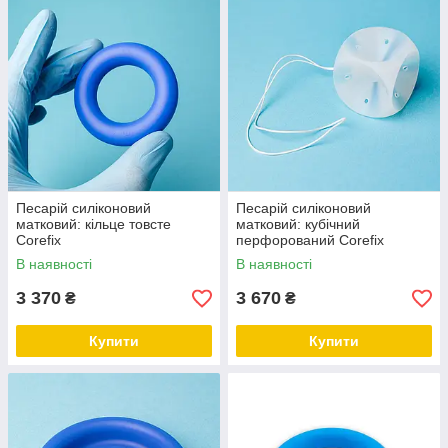
Песарій силіконовий
Песарій силіконовий
матковий: кільце товсте
матковий: кубічний
Corefix
перфорований Corefix
В наявності
В наявності
3 370
3 670
₴
₴
Купити
Купити