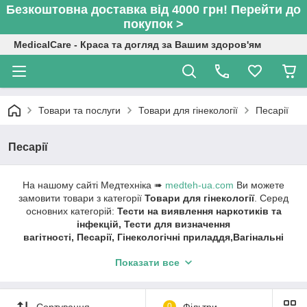
Безкоштовна доставка від 4000 грн! Перейти до
покупок >
MedicalCare - Краса та догляд за Вашим здоров'ям
Товари та послуги
Товари для гінекології
Песарії
Песарії
На нашому сайті Медтехніка ➠
medteh-ua.com
Ви можете
замовити товари з категорії
Товари для гінекології
. Серед
основних категорій:
Тести на виявлення наркотиків та
інфекцій, Тести для визначення
вагітності, Песарії, Гінекологічні приладдя,Вагінальні
тренажери
Показати все
Швидка доставка ✔ Доступні ціни ✔ Широкий
асортимент ✔ Акції та знижки ✔ Відгуки покупців ✔
Понад 7 років на ринку ✔ Оплата при отриманні ✔
Сортування
0
Фільтри