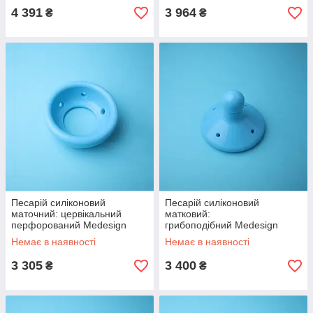
4 391
3 964
₴
₴
Песарій силіконовий
Песарій силіконовий
маточний: цервікальний
матковий:
перфорований Medesign
грибоподібний Medesign
Немає в наявності
Немає в наявності
3 305
3 400
₴
₴