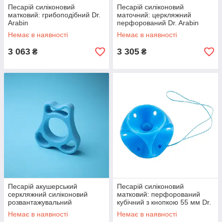
Песарій силіконовий
Песарій силіконовий
матковий: грибоподібний Dr.
маточний: церкляжний
Arabin
перфорований Dr. Arabin
Немає в наявності
Немає в наявності
3 063
3 305
₴
₴
Песарій акушерський
Песарій силіконовий
серкляжний силіконовий
матковий: перфорований
розвантажувальний
кубічний з кнопкою 55 мм Dr.
Hamann&Jorde тип 1, 2
Arabin
Немає в наявності
Немає в наявності