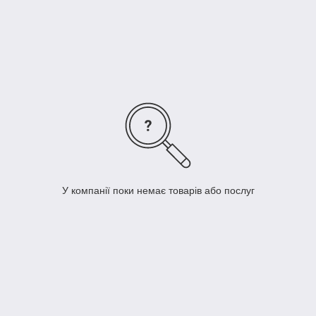
Змінні наволочки для ортопедичних подушок
Подушки від зморшок сну
Подушки для реабілітації
Подушки для вагітних та годування
Оформити замовлення можна за телефонами вказаними на
сайті та через кошик.
medicare.in.ua
У компанії поки немає товарів або послуг