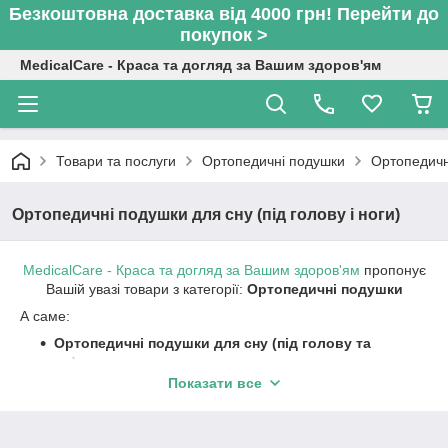
Безкоштовна доставка від 4000 грн! Перейти до
покупок >
MedicalCare - Краса та догляд за Вашим здоров'ям
Товари та послуги
Ортопедичні подушки
Ортопедичні
Ортопедичні подушки для сну (під голову і ноги)
MedicalCare - Краса та догляд за Вашим здоров'ям
пропонує
Вашій увазі товари з категорії:
Ортопедичні подушки
А саме:
Ортопедичні подушки для сну (під голову та
ноги)
Показати все
Ортопедичні подушки для дітей
Ортопедичні подушки для сидіння (для голови,
спинки та сидіння)