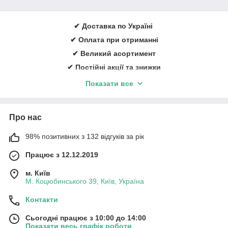
✔ Доставка по Україні
✔ Оплата при отриманні
✔ Великий асортимент
✔ Постійні акції та знижки
✔ Консультації із лікування ран
Показати все
✔ Більше 1000 задоволених клієнтів щорічно
✔ Ввічливий та кваліфікований персонал
Про нас
Замовити онлайн
➠
medicare.in.ua
98% позитивних з 132 відгуків за рік
Працює з 12.12.2019
м. Київ
М. Коцюбинського 39, Київ, Україна
Контакти
Сьогодні працює з 10:00 до 14:00
Показати весь графік роботи