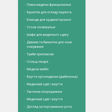
Ліжка медичні функціональні
Кушетки для огляду пацієнта
Комоди для ординаторської
Столи сповівальні
Шафи для медичного одягу
Дивани та банкетки для зони
очікування
Тумби приліжкові
Стільці лікаря
Медичні меблі
Взуття ортопедичне (діабетична)
Медичний одяг і взуття
Тактичне спорядження
Медичний одяг і взуття
Догляд за порожниною рота