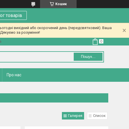
Кошик
ог товарів
ьогодні вихідний або скорочений день (передсвятковий). Ваша
Дякуємо за розуміння!
а
Пошук...
Про нас
Галерея
Список