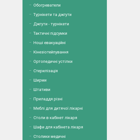
Обогреватели
Турнікети та джгути
Джгути - турнікети
Тактичні підсумки
Ноші евакуаційні
Кінезіотейпування
Ортопедичні устілки
Стерилізація
Ширми
Штативи
Приладдя різні
Меблі для дитячої лікарні
Столи в кабінет лікаря
Шафи для кабінета лікаря
Столики медичні