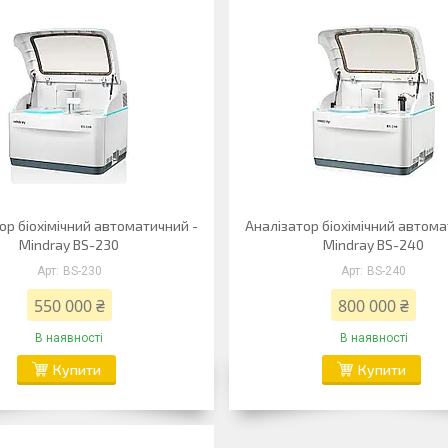
ор біохімічний автоматичний -
Аналізатор біохімічний автома
Mindray BS-230
Mindray BS-240
BS-230
BS-240
550 000 ₴
800 000 ₴
В наявності
В наявності
Купити
Купити