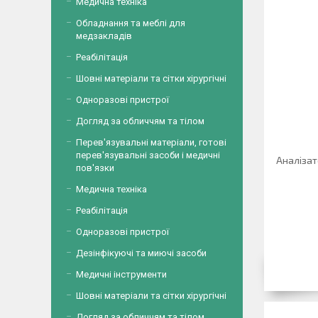
Медична техніка
Обладнання та меблі для
медзакладів
Реабілітація
Шовні матеріали та сітки хірургічні
Одноразові пристрої
Догляд за обличчям та тілом
Перев'язувальні матеріали, готові
перев'язувальні засоби і медичні
Аналізат
пов'язки
Медична техніка
Реабілітація
Одноразові пристрої
Дезінфікуючі та миючі засоби
Медичні інструменти
Шовні матеріали та сітки хірургічні
Догляд за обличчям та тілом