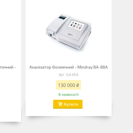
тичний -
Аналізатор біохімічний - Mindray BA-88A
BA-88A
130 000 ₴
В наявності
Купити