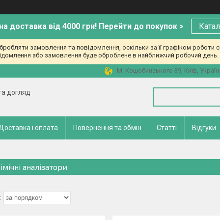
а доставка від 4000 грн! Перейти до покупок >
Катал
робляти замовлення та повідомлення, оскільки за її графіком роботи с
ідомлення або замовлення буде оброблене в найближчий робочий день. 
М. Коцюбинського 39, Київ, Україн
 та догляд
Доставка і оплата
Повернення та обмін
Статті
Відгуки
імічні аналізатори