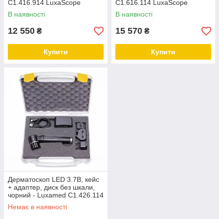
C1.416.914 LuxaScope
C1.616.114 LuxaScope
В наявності
В наявності
12 550
15 570
₴
₴
Купити
Купити
Дерматоскоп LED 3.7В, кейс
+ адаптер, диск без шкали,
чорний - Luxamed C1.426.114
LuxaScope
Немає в наявності