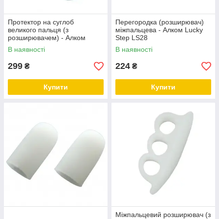
Протектор на суглоб
Перегородка (розширювач)
великого пальця (з
міжпальцева - Алком Lucky
розширювачем) - Алком
Step LS28
Lucky Step LS21
В наявності
В наявності
299
224
₴
₴
Купити
Купити
Міжпальцевий розширювач (з