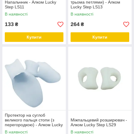
Напальчник - Алком Lucky
трьома петлями) - Алком
Step LS11
Lucky Step LS13
В наявності
В наявності
133
264
₴
₴
Купити
Купити
Протектор на суглоб
великого пальця стопи (з
Міжпальцевий розширювач -
перегородкою) - Алком Lucky
Алком Lucky Step LS29
Step LS22
В наявності
В наявності