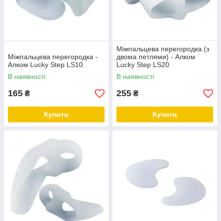
Міжпальцева перегородка (з
Міжпальцева перегородка -
двома петлями) - Алком
Алком Lucky Step LS10
Lucky Step LS20
В наявності
В наявності
165
255
₴
₴
Купити
Купити