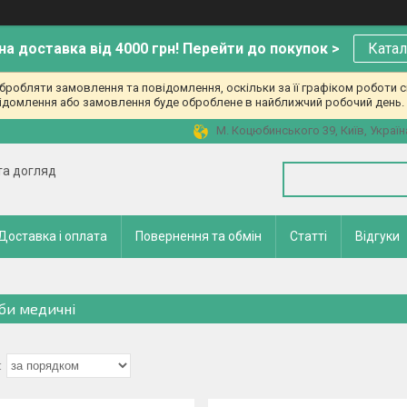
а доставка від 4000 грн! Перейти до покупок >
Катал
робляти замовлення та повідомлення, оскільки за її графіком роботи с
ідомлення або замовлення буде оброблене в найближчий робочий день. 
М. Коцюбинського 39, Київ, Україн
 та догляд
Доставка і оплата
Повернення та обмін
Статті
Відгуки
би медичні