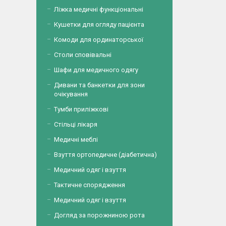
Ліжка медичні функціональні
Кушетки для огляду пацієнта
Комоди для ординаторської
Столи сповівальні
Шафи для медичного одягу
Дивани та банкетки для зони
очікування
Тумби приліжкові
Стільці лікаря
Медичні меблі
Взуття ортопедичне (діабетична)
Медичний одяг і взуття
Тактичне спорядження
Медичний одяг і взуття
Догляд за порожниною рота