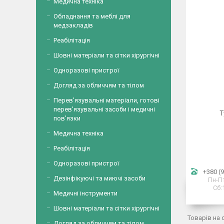
Медична техніка
Обладнання та меблі для
медзакладів
Реабілітація
Шовні матеріали та сітки хірургічні
Одноразові пристрої
Догляд за обличчям та тілом
Перев'язувальні матеріали, готові
перев'язувальні засоби і медичні
Т
пов'язки
Медична техніка
Реабілітація
Одноразові пристрої
+380 (9
Дезінфікуючі та миючі засоби
Пн-Пт
Сб:
Медичні інструменти
Шовні матеріали та сітки хірургічні
Догляд за обличчям та тілом