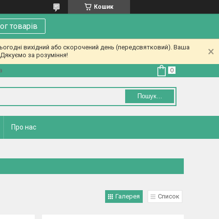
Кошик
ог товарів
ьогодні вихідний або скорочений день (передсвятковий). Ваша
Дякуємо за розуміння!
а
Пошук...
Про нас
Галерея
Список