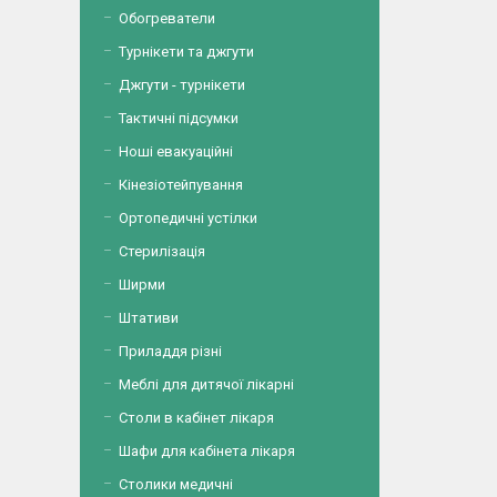
Обогреватели
Турнікети та джгути
Джгути - турнікети
Тактичні підсумки
Ноші евакуаційні
Кінезіотейпування
Ортопедичні устілки
Стерилізація
Ширми
Штативи
Приладдя різні
Меблі для дитячої лікарні
Столи в кабінет лікаря
Шафи для кабінета лікаря
Столики медичні