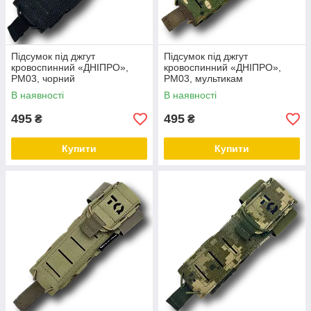
Підсумок під джгут
Підсумок під джгут
кровоспинний «ДНІПРО»,
кровоспинний «ДНІПРО»,
РМ03, чорний
РМ03, мультикам
В наявності
В наявності
495
495
₴
₴
Купити
Купити