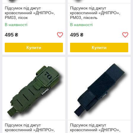
Підсумок під джгут
Підсумок під джгут
кровоспинний «ДНІПРО»,
кровоспинний «ДНІПРО»,
РМ03, пісок
РМ03, піксель
В наявності
В наявності
495
495
₴
₴
Купити
Купити
Підсумок під джгут
Підсумок під джгут
кровоспинний «ДНІПРО»,
кровоспинний «ДНІПРО»,