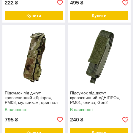
222
495
₴
₴
Купити
Купити
Підсумок під джгут
Підсумок під джгут
кровоспинний «Дніпро»,
кровоспинний «ДНІПРО»,
РМ08, мультикам, оригінал
РМ01, олива, Gen2
В наявності
В наявності
795
240
₴
₴
Купити
Купити