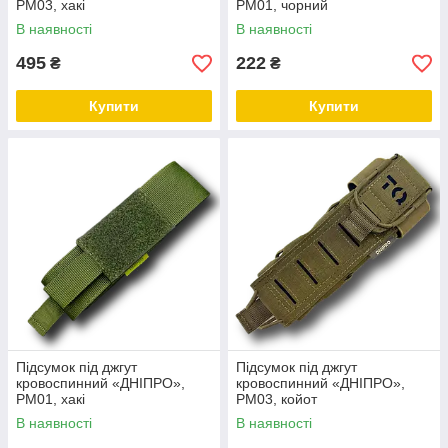
РМ03, хакі
РМ01, чорний
В наявності
В наявності
495
222
₴
₴
Купити
Купити
Підсумок під джгут
Підсумок під джгут
кровоспинний «ДНІПРО»,
кровоспинний «ДНІПРО»,
РМ01, хакі
РМ03, койот
В наявності
В наявності