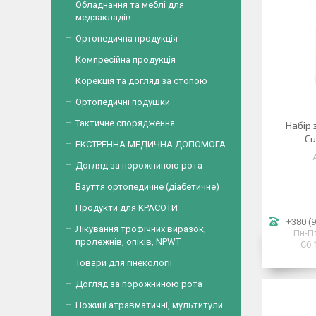
Обладнання та меблі для
медзакладів
Ортопедична продукція
Компресійна продукція
Корекція та догляд за стопою
Ортопедичні подушки
Тактичне спорядження
Набір 
Cu
ЕКСТРЕННА МЕДИЧНА ДОПОМОГА
Догляд за порожниною рота
Взуття ортопедичне (діабетичне)
Продукти для КРАСОТИ
+380 (9
Лікування трофічних виразок,
Пн-Пт
пролежнів, опіків, NPWT
Сб:
Товари для гінекології
Догляд за порожниною рота
Ножиці атравматичні, мультитули