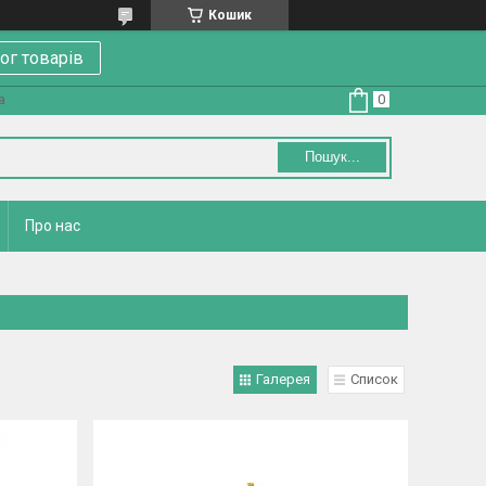
Кошик
ог товарів
а
Пошук...
Про нас
Галерея
Список