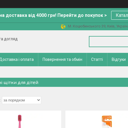
а доставка від 4000 грн! Перейти до покупок >
Катал
М. Коцюбинського 39, Київ, Україн
 та догляд
Доставка і оплата
Повернення та обмін
Статті
Відгуки
ні щітки для дітей