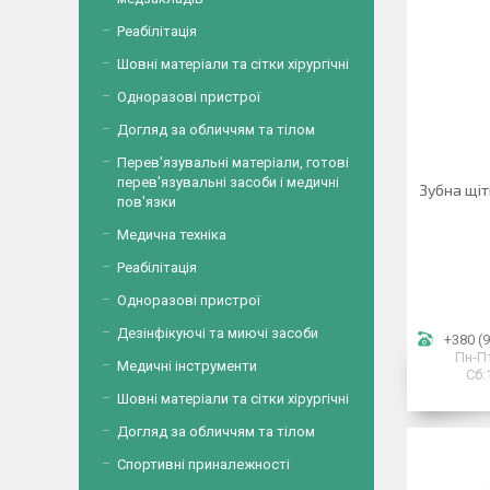
Реабілітація
Шовні матеріали та сітки хірургічні
Одноразові пристрої
Догляд за обличчям та тілом
Перев'язувальні матеріали, готові
перев'язувальні засоби і медичні
Зубна щіт
пов'язки
Медична техніка
Реабілітація
Одноразові пристрої
Дезінфікуючі та миючі засоби
+380 (9
Пн-Пт
Медичні інструменти
Сб:
Шовні матеріали та сітки хірургічні
Догляд за обличчям та тілом
Спортивні приналежності