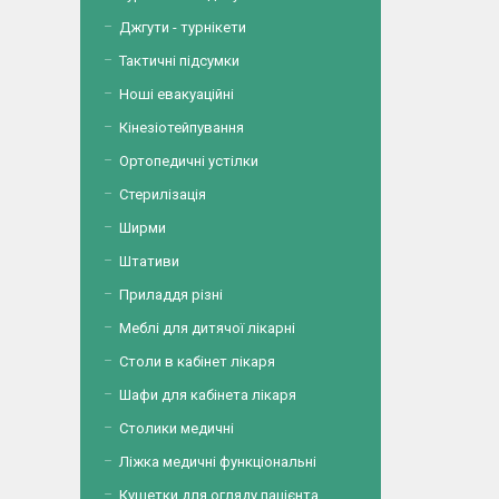
Джгути - турнікети
Тактичні підсумки
Ноші евакуаційні
Кінезіотейпування
Ортопедичні устілки
Стерилізація
Ширми
Штативи
Приладдя різні
Меблі для дитячої лікарні
Столи в кабінет лікаря
Шафи для кабінета лікаря
Столики медичні
Ліжка медичні функціональні
Кушетки для огляду пацієнта