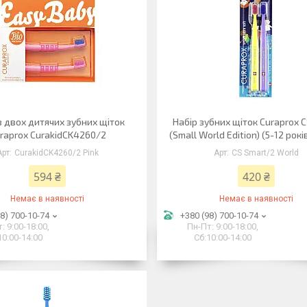
з двох дитячих зубних щіток
Набір зубних щіток Curaprox 
raprox CurakidCK4260/2
(Small World Edition) (5-12 років
CurakidCK4260/2 Pink
CS Smart/2 World
594 ₴
420 ₴
Немає в наявності
Немає в наявності
8) 700-10-74
+380 (98) 700-10-74
: 9:00-18:00,
Пн-Пт: 9:00-18:00,
10:00-14:00
Сб:10:00-14:00