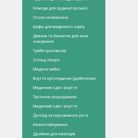
Комоди для ординаторської
Столи сповівальні
Шафи для медичного одягу
Дивани та банкетки для зони
очікування
Тумби приліжкові
Стільці лікаря
Медичні меблі
Взуття ортопедичне (діабетична)
Медичний одяг і взуття
Тактичне спорядження
Медичний одяг і взуття
Догляд за порожниною рота
Кінезіотейпування
Драбини для інвалідів