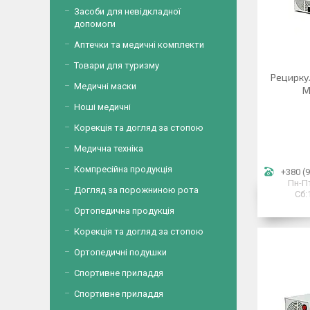
Засоби для невідкладної
допомоги
Аптечки та медичні комплекти
Товари для туризму
Рецирку
Медичні маски
M
Ноші медичні
Корекція та догляд за стопою
Медична техніка
Компресійна продукція
+380 (9
Пн-Пт
Догляд за порожниною рота
Сб:
Ортопедична продукція
Корекція та догляд за стопою
Ортопедичні подушки
Спортивне приладдя
Спортивне приладдя