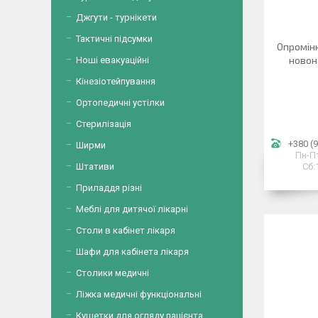
Джгути - турнікети
Тактичні підсумки
Опромін
новон
Ноші евакуаційні
Кінезіотейпування
Ортопедичні устілки
Стерилізація
+380 (9
Ширми
Пн-Пт
Штативи
Сб:
Приладдя різні
Меблі для дитячої лікарні
Столи в кабінет лікаря
Шафи для кабінета лікаря
Столики медичні
Ліжка медичні функціональні
Кушетки для огляду пацієнта