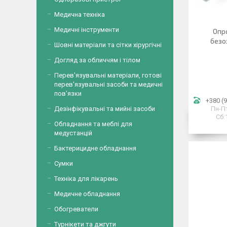
Медична техніка
Медичні інструменти
Опр
безо
Шовні матеріали та сітки хірургічні
Догляд за обличчям і тілом
Перев'язувальні матеріали, готові
перев'язувальні засоби та медичні
пов'язки
+380 (9
Дезінфікувальні та мийні засоби
Пн-Пт
Сб:
Обладнання та меблі для
медустанцій
Бактерицидне обладнання
Сумки
Техніка для лікарень
Медичне обладнання
Обогреватели
Турнікети та джгути