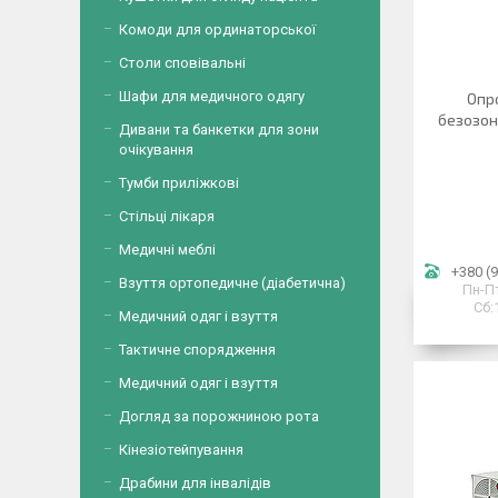
Комоди для ординаторської
Столи сповівальні
Шафи для медичного одягу
Опр
безозон
Дивани та банкетки для зони
очікування
Тумби приліжкові
Стільці лікаря
Медичні меблі
+380 (9
Взуття ортопедичне (діабетична)
Пн-Пт
Сб:
Медичний одяг і взуття
Тактичне спорядження
Медичний одяг і взуття
Догляд за порожниною рота
Кінезіотейпування
Драбини для інвалідів