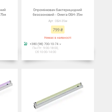
дний
Опромінювач бактерицидний
-75м
безозоновий - Омега ОБН-35м
ОБН-35м
799 ₴
Немає в наявності
+380 (98) 700-10-74
Пн-Пт: 9:00-18:00,
Сб:10:00-14:00