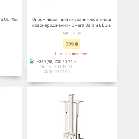
а ОЕ-75м
Опромінювач для лікування жовтяниці
новонароджених - Омега Osram L Blue
L Blue
999 ₴
Немає в наявності
+380 (98) 700-10-74
Пн-Пт: 9:00-18:00,
Сб:10:00-14:00