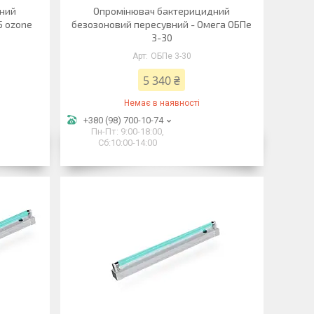
дний
Опромінювач бактерицидний
5 ozone
безозоновий пересувний - Омега ОБПе
3-30
ОБПе 3-30
5 340 ₴
Немає в наявності
+380 (98) 700-10-74
Пн-Пт: 9:00-18:00,
Сб:10:00-14:00