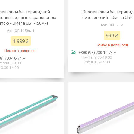
омінювач бактерицидний
Опромінювач бактерици
новий з однією екранованою
безозоновий - Омега ОБН
пою - Омега ОБН-150м-1
ОБН-75м
ОБН-150м-1
999 ₴
1 999 ₴
Немає в наявності
Немає в наявності
+380 (98) 700-10-74
Пн-Пт: 9:00-18:00,
8) 700-10-74
Сб:10:00-14:00
: 9:00-18:00,
10:00-14:00