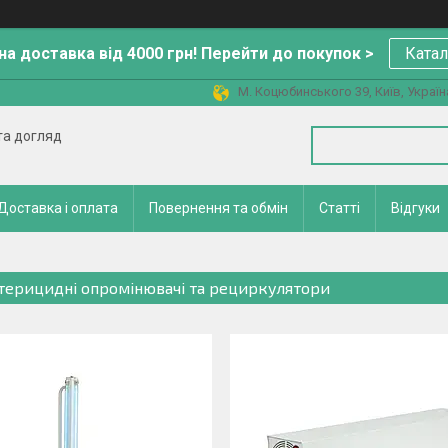
а доставка від 4000 грн! Перейти до покупок >
Катал
М. Коцюбинського 39, Київ, Україн
 та догляд
Доставка і оплата
Повернення та обмін
Статті
Відгуки
терицидні опромінювачі та рециркулятори