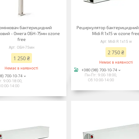
омінювач бактерицидний
Рециркулятор бактерицидний
овий - Омега ОБН-75мн ozone
Midi R 1х15 w ozone fre
free
Midi R 1х15 w
ОБН-75мн
2 750 ₴
1 250 ₴
Немає в наявності
Немає в наявності
+380 (98) 700-10-74
Пн-Пт: 9:00-18:00,
8) 700-10-74
Сб:10:00-14:00
: 9:00-18:00,
10:00-14:00