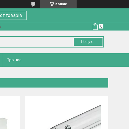
Кошик
ог товарів
а
Пошук...
Про нас