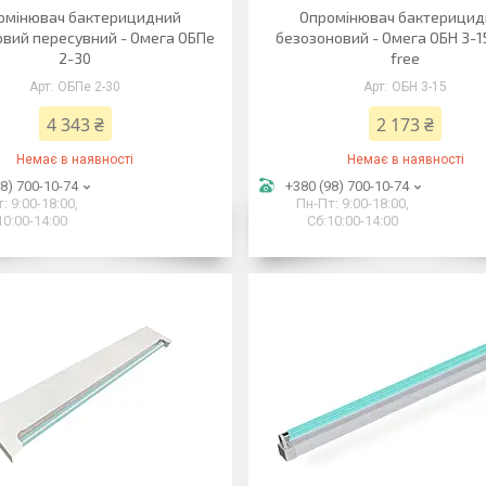
омінювач бактерицидний
Опромінювач бактерици
вий пересувний - Омега ОБПе
безозоновий - Омега ОБН 3-1
2-30
free
ОБПе 2-30
ОБН 3-15
4 343 ₴
2 173 ₴
Немає в наявності
Немає в наявності
8) 700-10-74
+380 (98) 700-10-74
: 9:00-18:00,
Пн-Пт: 9:00-18:00,
10:00-14:00
Сб:10:00-14:00