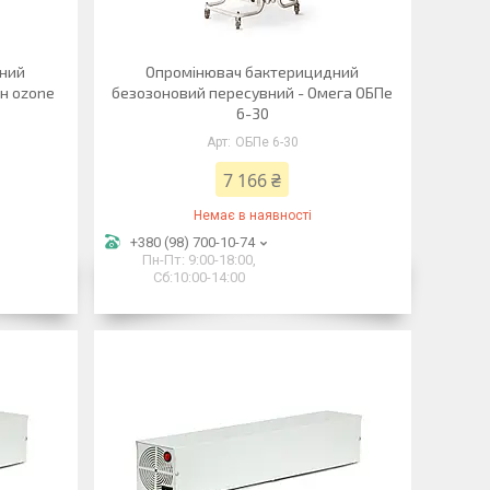
дний
Опромінювач бактерицидний
н ozone
безозоновий пересувний - Омега ОБПе
6-30
ОБПе 6-30
7 166 ₴
Немає в наявності
+380 (98) 700-10-74
Пн-Пт: 9:00-18:00,
Сб:10:00-14:00