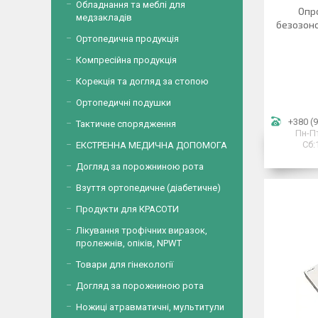
Обладнання та меблі для
Опр
медзакладів
безозоно
Ортопедична продукція
Компресійна продукція
Корекція та догляд за стопою
Ортопедичні подушки
+380 (9
Тактичне спорядження
Пн-Пт
Сб:
ЕКСТРЕННА МЕДИЧНА ДОПОМОГА
Догляд за порожниною рота
Взуття ортопедичне (діабетичне)
Продукти для КРАСОТИ
Лікування трофічних виразок,
пролежнів, опіків, NPWT
Товари для гінекології
Догляд за порожниною рота
Ножиці атравматичні, мультитули