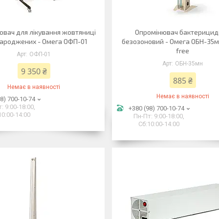
ювач для лікування жовтяниці
Опромінювач бактерици
ароджених - Омега ОФП-01
безозоновий - Омега ОБН-35м
free
ОФП-01
ОБН-35мн
9 350 ₴
885 ₴
Немає в наявності
Немає в наявності
8) 700-10-74
: 9:00-18:00,
+380 (98) 700-10-74
10:00-14:00
Пн-Пт: 9:00-18:00,
Сб:10:00-14:00