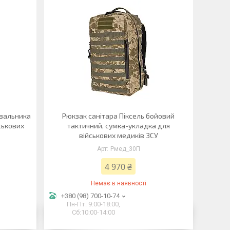
увальника
Рюкзак санітара Піксель бойовий
ськових
тактичний, сумка-укладка для
військових медиків ЗСУ
Рмед_30П
4 970 ₴
Немає в наявності
+380 (98) 700-10-74
Пн-Пт: 9:00-18:00,
Сб:10:00-14:00