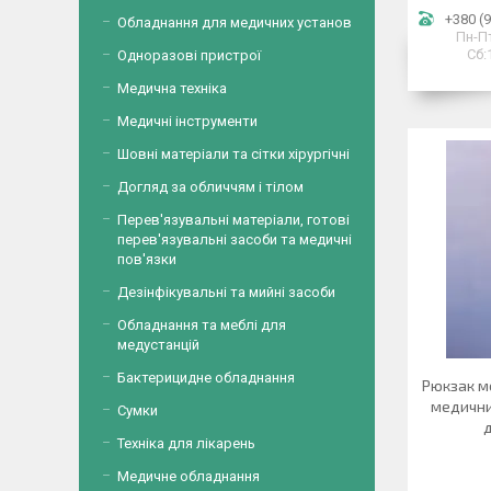
+380 (9
Обладнання для медичних установ
Пн-Пт
Сб:
Одноразові пристрої
Медична техніка
Медичні інструменти
Шовні матеріали та сітки хірургічні
Догляд за обличчям і тілом
Перев'язувальні матеріали, готові
перев'язувальні засоби та медичні
пов'язки
Дезінфікувальні та мийні засоби
Обладнання та меблі для
медустанцій
Бактерицидне обладнання
Рюкзак м
медични
Сумки
Техніка для лікарень
Медичне обладнання