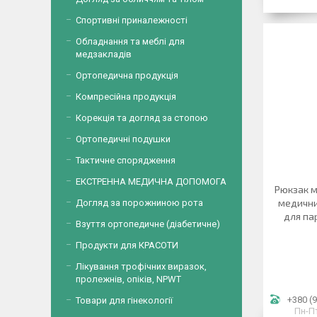
Спортивні приналежності
Обладнання та меблі для
медзакладів
Ортопедична продукція
Компресійна продукція
Корекція та догляд за стопою
Ортопедичні подушки
Тактичне спорядження
ЕКСТРЕННА МЕДИЧНА ДОПОМОГА
Рюкзак м
медични
Догляд за порожниною рота
для па
Взуття ортопедичне (діабетичне)
Продукти для КРАСОТИ
Лікування трофічних виразок,
пролежнів, опіків, NPWT
+380 (9
Товари для гінекології
Пн-Пт