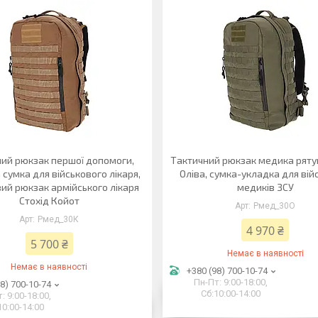
ий рюкзак першої допомоги,
Тактичний рюкзак медика рят
 сумка для військового лікаря,
Оліва, сумка-укладка для вій
ий рюкзак армійського лікаря
медиків ЗСУ
Стохід Койот
Рмед_30О
Рмед_30К
4 970 ₴
5 700 ₴
Немає в наявності
Немає в наявності
+380 (98) 700-10-74
Пн-Пт: 9:00-18:00,
8) 700-10-74
Сб:10:00-14:00
: 9:00-18:00,
10:00-14:00