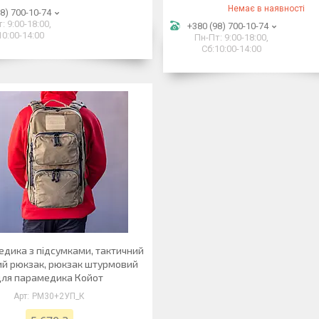
Немає в наявності
8) 700-10-74
: 9:00-18:00,
+380 (98) 700-10-74
10:00-14:00
Пн-Пт: 9:00-18:00,
Сб:10:00-14:00
едика з підсумками, тактичний
й рюкзак, рюкзак штурмовий
для парамедика Койот
РМ30+2УП_К