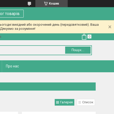
Кошик
ог товарів
ьогодні вихідний або скорочений день (передсвятковий). Ваша
Дякуємо за розуміння!
а
Пошук...
Про нас
Галерея
Список