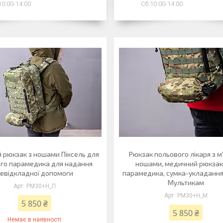
10:00-14:00
Сб:10:00-14:00
 рюкзак з ношами Піксель для
Рюкзак польового лікаря з м
го парамедика для надання
ношами, медичний рюкзак
евідкладної допомоги
парамедика, сумка-укладанн
Мультикам
РМ30+Н_П
РМ30+Н_М
5 850 ₴
5 850 ₴
Немає в наявності