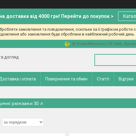
а доставка від 4000 грн! Перейти до покупок >
Катал
робляти замовлення та повідомлення, оскільки за її графіком роботи с
ідомлення або замовлення буде оброблене в найближчий робочий день. 
М. Коцюбинського 39, Київ, Україн
 та догляд
Доставка і оплата
Повернення та обмін
Статті
Відгуки
ичні рюкзаки 30 л