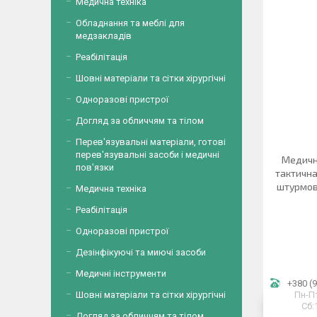
Медична техніка
Обладнання та меблі для
медзакладів
Реабілітація
Шовні матеріали та сітки хірургічні
Одноразові пристрої
Догляд за обличчям та тілом
Перев'язувальні матеріали, готові
перев'язувальні засоби і медичні
Медичн
пов'язки
тактична
штурмов
Медична техніка
Реабілітація
Одноразові пристрої
Дезінфікуючі та миючі засоби
Медичні інструменти
+380 (9
Шовні матеріали та сітки хірургічні
Пн-Пт
Сб:
Догляд за обличчям та тілом