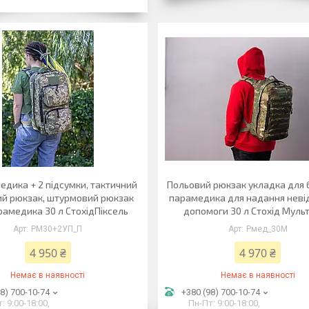
едика + 2 підсумки, тактичний
Польовий рюкзак укладка для 
й рюкзак, штурмовий рюкзак
парамедика для надання неві
рамедика 30 л СтохідПіксель
допомоги 30 л Стохід Муль
РМ30+2УП_П
Рмед_30М
4 950 ₴
4 970 ₴
Немає в наявності
Немає в наявності
8) 700-10-74
+380 (98) 700-10-74
: 9:00-18:00,
Пн-Пт: 9:00-18:00,