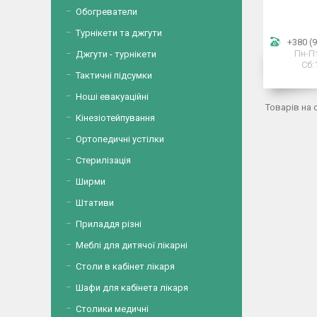
Обогреватели
Турнікети та джгути
+380 (9
Пн-Пт
Джгути - турнікети
Сб:
Тактичні підсумки
Ноші евакуаційні
Кінезіотейпування
Ортопедичні устілки
Стерилізація
Ширми
Штативи
Приладдя різні
Меблі для дитячої лікарні
Столи в кабінет лікаря
Шафи для кабінета лікаря
Столики медичні