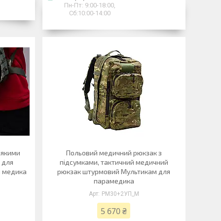
Пн-Пт: 9:00-18:00,
Сб:10:00-14:00
'якими
Польовий медичний рюкзак з
 для
підсумками, тактичний медичний
я медика
рюкзак штурмовий Мультикам для
парамедика
РМ30+2УП_М
5 670 ₴