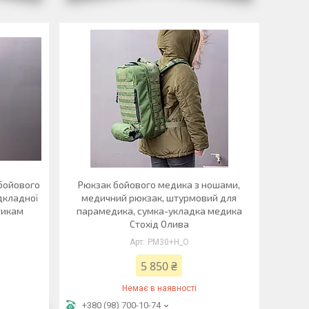
бойового
Рюкзак бойового медика з ношами,
дкладної
медичний рюкзак, штурмовий для
тикам
парамедика, сумка-укладка медика
Стохід Олива
РМ30+Н_О
5 850 ₴
Немає в наявності
+380 (98) 700-10-74