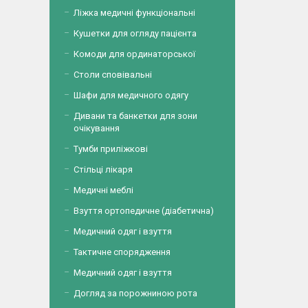
Ліжка медичні функціональні
Кушетки для огляду пацієнта
Комоди для ординаторської
Столи сповівальні
Шафи для медичного одягу
Дивани та банкетки для зони
очікування
Тумби приліжкові
Стільці лікаря
Медичні меблі
Взуття ортопедичне (діабетична)
Медичний одяг і взуття
Тактичне спорядження
Медичний одяг і взуття
Догляд за порожниною рота