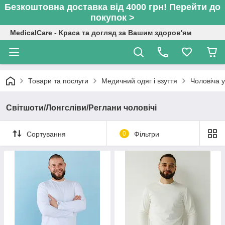
Безкоштовна доставка від 4000 грн! Перейти до
покупок >
MedicalCare - Краса та догляд за Вашим здоров'ям
Товари та послуги
Медичний одяг і взуття
Чоловіча 
Світшоти/Лонгсліви/Реглани чоловічі
Сортування
0
Фільтри