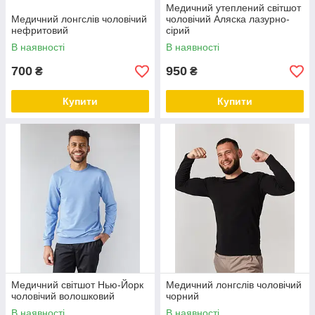
Медичний утеплений світшот
Медичний лонгслів чоловічий
чоловічий Аляска лазурно-
нефритовий
сірий
В наявності
В наявності
700
950
₴
₴
Купити
Купити
Медичний світшот Нью-Йорк
Медичний лонгслів чоловічий
чоловічий волошковий
чорний
В наявності
В наявності