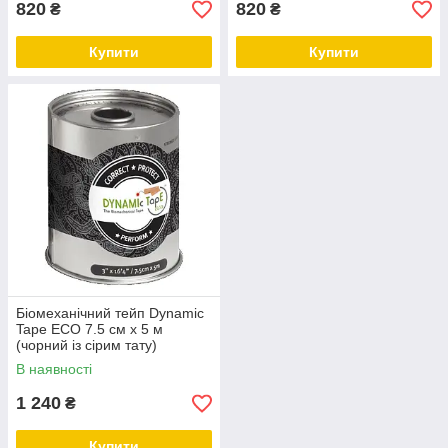
820
820
₴
₴
Купити
Купити
Біомеханічний тейп Dynamic
Tape ECO 7.5 см х 5 м
(чорний із сірим тату)
В наявності
1 240
₴
Купити