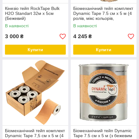
Кінезіо тейп RockTape Bulk
Біомеханічний тейп комплект
H2O Standart 32м x 5см
Dynamic Tape 7.5 см х 5 м (4
(Бежевий)
ролів, мікс кольорів,
диспенсер)
В наявності
В наявності
3 000
4 245
₴
₴
Купити
Купити
Біомеханічний тейп комплект
Біомеханічний тейп Dynamic
Dynamic Tape 7,5 см х 5 м (4
Tape 7.5 см х 5 м (з бежевим