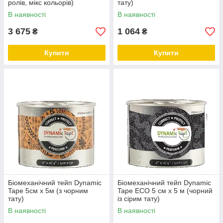
ролів, мікс кольорів)
тату)
В наявності
В наявності
3 675
1 064
₴
₴
Купити
Купити
Біомеханічний тейп Dynamic
Біомеханічний тейп Dynamic
Tape 5см х 5м (з чорним
Tape ECO 5 см х 5 м (чорний
тату)
із сірим тату)
В наявності
В наявності