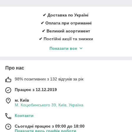
✔ Доставка по Україні
✔ Оплата при отриманні
✔ Великий асортимент
✔ Постійні акції та знижки
✔ Консультації із лікування ран
Показати все
✔ Більше 1000 задоволених клієнтів щорічно
✔ Ввічливий та кваліфікований персонал
Про нас
Замовити онлайн
➠
medicare.in.ua
98% позитивних з 132 відгуків за рік
Працює з 12.12.2019
м. Київ
М. Коцюбинського 39, Київ, Україна
Контакти
Сьогодні працює з 09:00 до 18:00
Показати весь графік роботи