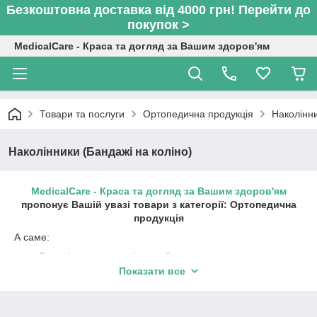
Безкоштовна доставка від 4000 грн! Перейти до
покупок >
MedicalCare - Краса та догляд за Вашим здоров'ям
Товари та послуги
Ортопедична продукція
Наколінни
Наколінники (Бандажі на коліно)
MedicalCare - Краса та догляд за Вашим здоров'ям
пропонує Вашій увазі товари з категорії: Ортопедична
продукція
А саме:
Дитячі ортопедичні вироби
Показати все
Бандажі на зап'ястя
Шини для пальців
Бандажі для плеча