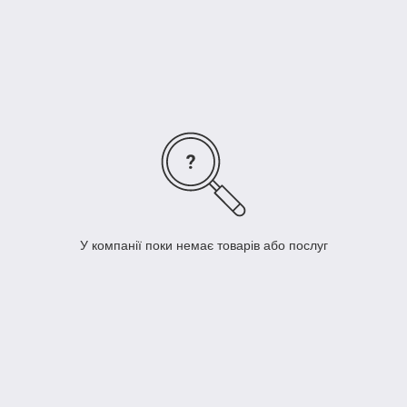
Налокотники (Бандажі на лікоть)
Шийні фіксатори (Бандажі на шию)
Пояси (Бандажі) для спини (попереку)
Корсети (Бандажі) для спини
Бандажі на гомілковостоп
Наколінники (Бандажі на коліно)
Вальгусні бандажі
Післяопераційне взуття
Бандажі на кульшовий суглоб (грижові, родові)
Маски для обличчя
У компанії поки немає товарів або послуг
Оформити замовлення можна за телефонами вказаними на
сайті та через кошик.
medicare.in.ua