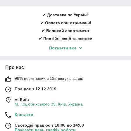
✔ Доставка по Україні
✔ Оплата при отриманні
✔ Великий асортимент
✔ Постійні акції та знижки
✔ Консультації із лікування ран
Показати все
✔ Більше 1000 задоволених клієнтів щорічно
✔ Ввічливий та кваліфікований персонал
Про нас
Замовити онлайн
➠
medicare.in.ua
98% позитивних з 132 відгуків за рік
Працює з 12.12.2019
м. Київ
М. Коцюбинського 39, Київ, Україна
Контакти
Сьогодні працює з 10:00 до 14:00
Показати весь графік роботи