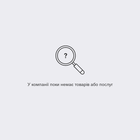
Крос тейпі
Плакати та книги м'язової системи людини
Оформити замовлення можна за телефонами вказаними на
сайті та через кошик.
medicare.in.ua
У компанії поки немає товарів або послуг