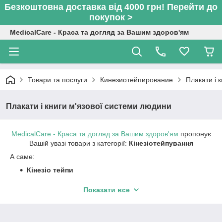
Безкоштовна доставка від 4000 грн! Перейти до
покупок >
MedicalCare - Краса та догляд за Вашим здоров'ям
Товари та послуги
Кинезиотейпирование
Плакати і 
Плакати і книги м'язової системи людини
MedicalCare - Краса та догляд за Вашим здоров'ям
пропонує
Вашій увазі товари з категорії:
Кінезіотейпування
А саме:
Кінезіо тейпи
Спортивне тейпування
Показати все
Біомеханічне та динамічне тейпування
Приладдя для тейпів