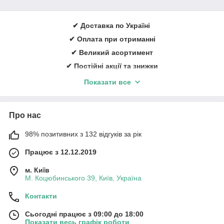
✔ Доставка по Україні
✔ Оплата при отриманні
✔ Великий асортимент
✔ Постійні акції та знижки
✔ Консультації із лікування ран
Показати все
✔ Більше 1000 задоволених клієнтів щорічно
✔ Ввічливий та кваліфікований персонал
Про нас
Замовити онлайн
➠
medicare.in.ua
98% позитивних з 132 відгуків за рік
Працює з 12.12.2019
м. Київ
М. Коцюбинського 39, Київ, Україна
Контакти
Сьогодні працює з 09:00 до 18:00
Показати весь графік роботи