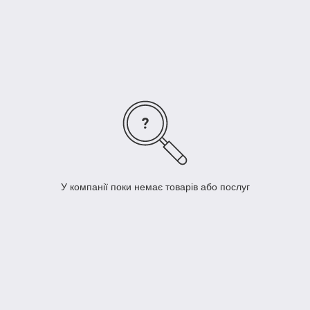
Інші мікроелементи
Оформити замовлення можна за телефонами вказаними на
сайті та через кошик.
medicare.in.ua
У компанії поки немає товарів або послуг