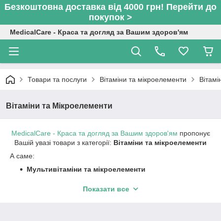
Безкоштовна доставка від 4000 грн! Перейти до
покупок >
MedicalCare - Краса та догляд за Вашим здоров'ям
Товари та послуги
Вітаміни та мікроелементи
Вітамі
Вітаміни та Мікроелементи
MedicalCare - Краса та догляд за Вашим здоров'ям
пропонує
Вашій увазі товари з категорії:
Вітаміни та мікроелементи
А саме:
Мультивітаміни та мікроелементи
Хондропротектори
Показати все
Дитячі мультивітаміни
Продукція Sanct Bernhard (Німеччина)