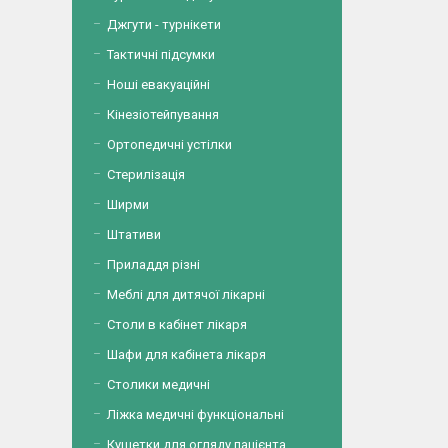
Джгути - турнікети
Тактичні підсумки
Ноші евакуаційні
Кінезіотейпування
Ортопедичні устілки
Стерилізація
Ширми
Штативи
Приладдя різні
Меблі для дитячої лікарні
Столи в кабінет лікаря
Шафи для кабінета лікаря
Столики медичні
Ліжка медичні функціональні
Кушетки для огляду пацієнта