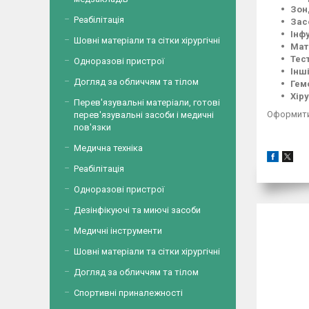
Зон
Реабілітація
Зас
Інф
Шовні матеріали та сітки хірургічні
Мат
Тес
Одноразові пристрої
Інш
Догляд за обличчям та тілом
Гем
Хір
Перев'язувальні матеріали, готові
Оформити
перев'язувальні засоби і медичні
пов'язки
Медична техніка
Реабілітація
Одноразові пристрої
Дезінфікуючі та миючі засоби
Медичні інструменти
Шовні матеріали та сітки хірургічні
Догляд за обличчям та тілом
Спортивні приналежності