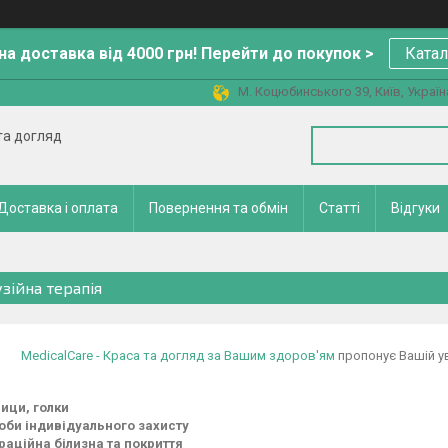
а доставка від 4000 грн! Перейти до покупок >
Катал
М. Коцюбинського 39, Київ, Україн
 та догляд
Доставка і оплата
Повернення та обмін
Статті
Відгуки
узійна терапія
MedicalCare - Краса та догляд за Вашим здоров'ям
пропонує Вашій ув
ици, голки
оби індивідуального захисту
раційна білизна та покриття