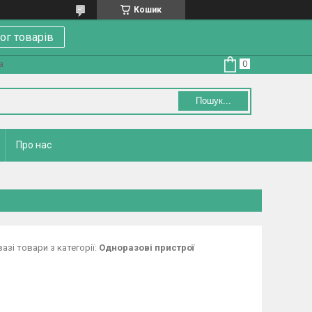
Кошик
ог товарів
а
Пошук...
Про нас
азі товари з категорії:
Одноразові пристрої