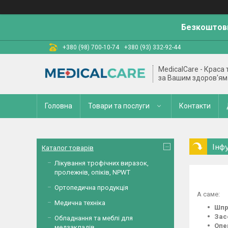
Безкоштовн
+380 (98) 700-10-74
+380 (93) 332-92-44
MedicalCare - Краса
за Вашим здоров'ям
Головна
Товари та послуги
Контакти
Інф
Каталог товарів
Лікування трофічних виразок,
пролежнів, опіків, NPWT
Ортопедична продукція
А саме:
Медична техніка
Шпр
Зас
Обладнання та меблі для
Опе
медзакладів