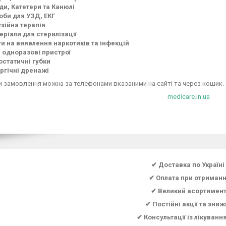
ди, Катетери та Канюлі
оби для УЗД, ЕКГ
узійна терапія
еріали для стерилізації
ти на виявлення наркотиків та інфекцій
і одноразові пристрої
остатичні губки
ургічні дренажі
 замовлення можна за телефонами вказаними на сайті та через кошик.
medicare.in.ua
✔ Доставка по Україні
✔ Оплата при отриманн
✔ Великий асортимен
✔ Постійні акції та зниж
✔ Консультації із лікуванн