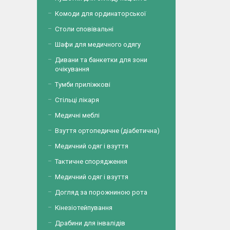
Комоди для ординаторської
Столи сповівальні
Шафи для медичного одягу
Дивани та банкетки для зони
очікування
Тумби приліжкові
Стільці лікаря
Медичні меблі
Взуття ортопедичне (діабетична)
Медичний одяг і взуття
Тактичне спорядження
Медичний одяг і взуття
Догляд за порожниною рота
Кінезіотейпування
Драбини для інвалідів