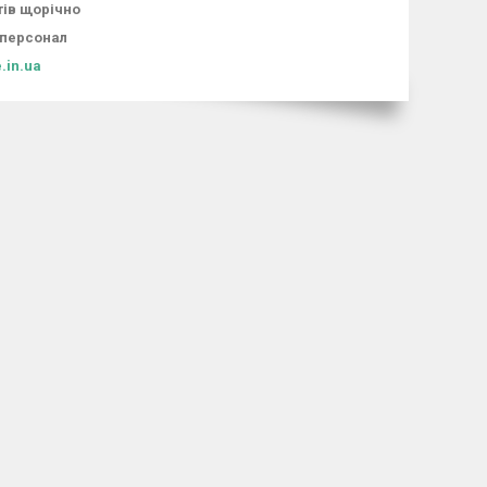
тів щорічно
 персонал
.in.ua