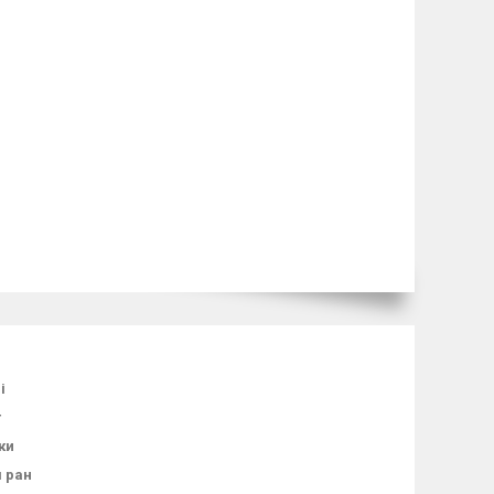
і
т
ки
я ран