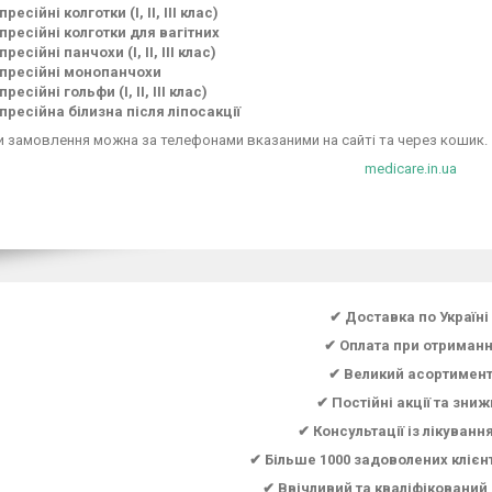
ресійні колготки (І, ІІ, ІІІ клас)
пресійні колготки для вагітних
ресійні панчохи (І, ІІ, ІІІ клас)
пресійні монопанчохи
ресійні гольфи (І, ІІ, ІІІ клас)
пресійна білизна після ліпосакції
 замовлення можна за телефонами вказаними на сайті та через кошик.
medicare.in.ua
✔ Доставка по Україні
✔ Оплата при отриманн
✔ Великий асортимен
✔ Постійні акції та зниж
✔ Консультації із лікуванн
✔ Більше 1000 задоволених клієн
✔ Ввічливий та кваліфікований