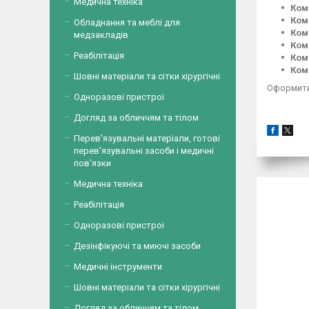
Медична техніка
Комп
Ком
Обладнання та меблі для
Комп
медзакладів
Ком
Реабілітація
Комп
Ком
Шовні матеріали та сітки хірургічні
Оформити
Одноразові пристрої
Догляд за обличчям та тілом
Перев'язувальні матеріали, готові
перев'язувальні засоби і медичні
пов'язки
Медична техніка
Реабілітація
Одноразові пристрої
Дезінфікуючі та миючі засоби
Медичні інструменти
Шовні матеріали та сітки хірургічні
Догляд за обличчям та тілом