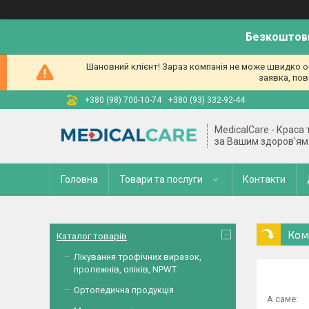
Безкоштовн
Шановний клієнт! Зараз компанія не може швидко об
заявка, пов
+380 (98) 700-10-74
+380 (93) 332-92-44
MedicalCare - Краса
за Вашим здоров'ям
Головна
Товари та послуги
Контакти
Ком
Каталог товарів
Лікування трофічних виразок,
пролежнів, опіків, NPWT
Ортопедична продукція
А саме: