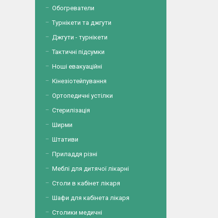
Обогреватели
Турнікети та джгути
Джгути - турнікети
Тактичні підсумки
Ноші евакуаційні
Кінезіотейпування
Ортопедичні устілки
Стерилізація
Ширми
Штативи
Приладдя різні
Меблі для дитячої лікарні
Столи в кабінет лікаря
Шафи для кабінета лікаря
Столики медичні