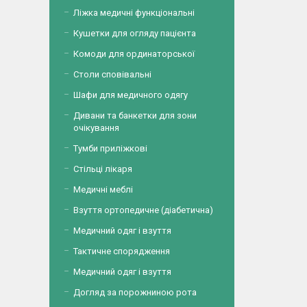
Ліжка медичні функціональні
Кушетки для огляду пацієнта
Комоди для ординаторської
Столи сповівальні
Шафи для медичного одягу
Дивани та банкетки для зони
очікування
Тумби приліжкові
Стільці лікаря
Медичні меблі
Взуття ортопедичне (діабетична)
Медичний одяг і взуття
Тактичне спорядження
Медичний одяг і взуття
Догляд за порожниною рота