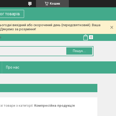
Кошик
ог товарів
ьогодні вихідний або скорочений день (передсвятковий). Ваша
Дякуємо за розуміння!
а
Пошук...
Про нас
і товари з категорії:
Компресійна продукція