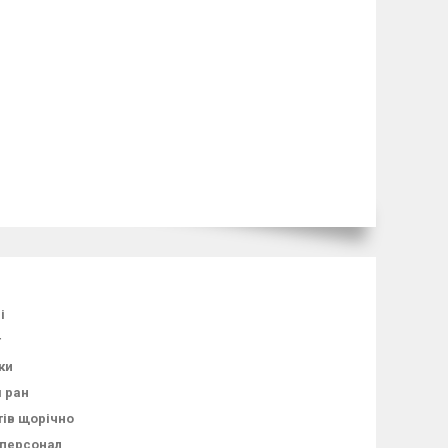
і
т
ки
я ран
тів щорічно
 персонал