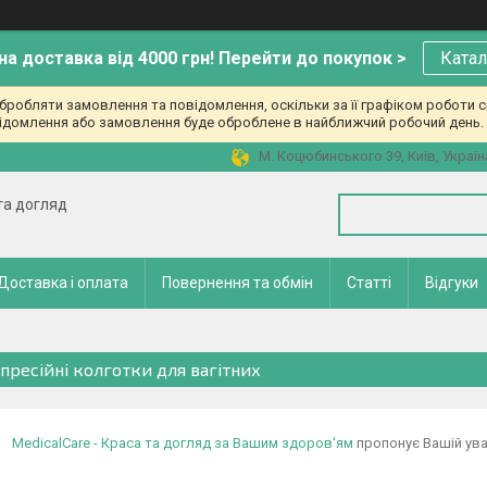
а доставка від 4000 грн! Перейти до покупок >
Катал
робляти замовлення та повідомлення, оскільки за її графіком роботи с
ідомлення або замовлення буде оброблене в найближчий робочий день. 
М. Коцюбинського 39, Київ, Україн
 та догляд
Доставка і оплата
Повернення та обмін
Статті
Відгуки
пресійні колготки для вагітних
MedicalCare - Краса та догляд за Вашим здоров'ям
пропонує Вашій уваз