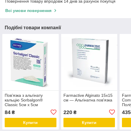
Повернення товару впродовж 14 днів за рахунок покупця
Всі умови повернення
Подібні товари компанії
Пов’язка з альгінату
Farmactive Alginato 15x15
Farm
кальцію Sorbalgon®
см — Альгінатна пов'язка
Comf
Classic 5см х 5см
Полі
пов'
84
220
435
₴
₴
Купити
Купити