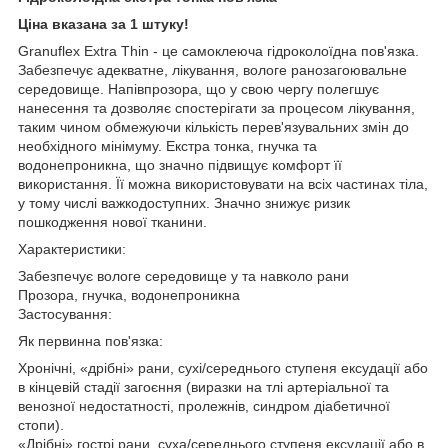
Ціна вказана за 1 штуку!
Granuflex Extra Thin - це самоклеюча гідроколоїдна пов'язка.
Забезпечує адекватне, лікування, вологе ранозагоювальне
середовище. Напівпрозора, що у свою чергу полегшує
нанесення та дозволяє спостерігати за процесом лікування,
таким чином обмежуючи кількість перев'язувальних змін до
необхідного мінімуму. Екстра тонка, гнучка та
водонепроникна, що значно підвищує комфорт її
використання. Її можна використовувати на всіх частинах тіла,
у тому числі важкодоступних. Значно знижує ризик
пошкодження нової тканини.
Характеристики:
Забезпечує вологе середовище у та навколо рани
Прозора, гнучка, водонепроникна
Застосування:
Як первинна пов'язка:
Хронічні, «дрібні» рани, сухі/середнього ступеня ексудації або
в кінцевій стадії загоєння (виразки на тлі артеріальної та
венозної недостатності, пролежнів, синдром діабетичної
стопи).
«Дрібні» гострі рани, суха/середнього ступеня ексудації або в