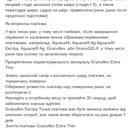
кінцевій стадії загоєння (опіки шкіри (стадія I-II), а також
пересадка шкіри, садна на шкірі, травматичні рани, рани після
хірургічної підготовки).
Як вторинна пов'язка:
У всіх типах ран, у тому числі глибоких, після завершення
лікування їх належним чином обраними первинними
пов'язками, наприклад. Aquacel®, Aquacel® Ag Aquacel®
Екстра, Aquacel® Ag, Granuflex, або GranuGEL®, у тому числі
рани при сухому та запаленому некрозі.
Прикріплення перев'язувального матеріалу Granuflex Extra
Thin:
Зніміть захисний папір з контактного шару пов'язки, не
торкаючись поверхні.
Обережно розмістіть пов'язку над поверхнею рани, не
розтягуючи її.
Накладіть у потрібному місці та тримайте 30 секунд, щоб
забезпечити хорошу адгезію.
Granuflex Екстра Тонка пов'язка має бути змінена залежно від
клінічних потреб, але також може зберігатися на рані довше 7
днів.
Зняття пов'язки Granuflex Extra Thin: