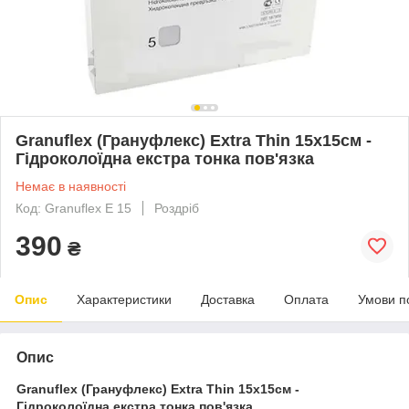
Granuflex (Грануфлекс) Extra Thin 15х15см -
Гідроколоїдна екстра тонка пов'язка
Немає в наявності
Код: Granuflex E 15
Роздріб
390
₴
Опис
Характеристики
Доставка
Оплата
Умови п
Опис
Granuflex (Грануфлекс) Extra Thin 15х15см -
Гідроколоїдна екстра тонка пов'язка