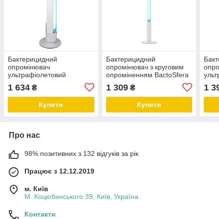
Бактерицидний
Бактерицидний
Бак
опромінювач
опромінювач з круговим
опр
ультрафіолетовий
опроміненням BactoSfera
ульт
BactoSfera OBB 15P-Metal
360° 15 Eco White
Bact
1 634
1 309
1 3
₴
₴
Eco (безозоновий, що не
(безозоновий, що не
+100
б'ється)
б'ється)
не б
Купити
Купити
Про нас
98% позитивних з 132 відгуків за рік
Працює з 12.12.2019
м. Київ
М. Коцюбинського 39, Київ, Україна
Контакти