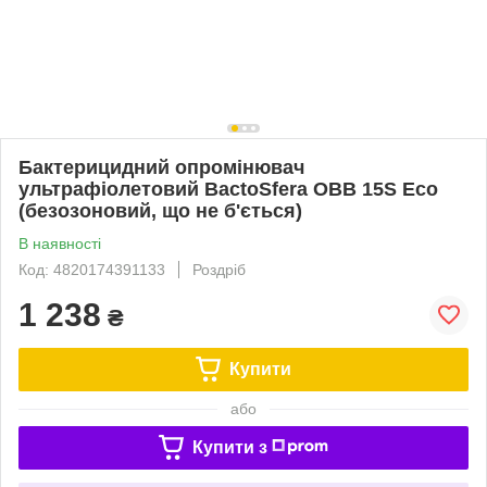
Бактерицидний опромінювач
ультрафіолетовий BactoSfera OBB 15S Eco
(безозоновий, що не б'ється)
В наявності
Код: 4820174391133
Роздріб
1 238
₴
Купити
або
Купити з