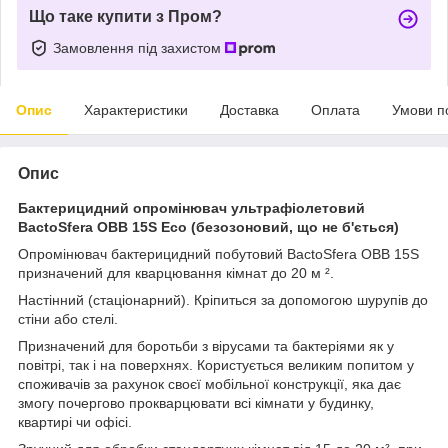
Що таке купити з Пром?
Замовлення під захистом
Опис
Характеристики
Доставка
Оплата
Умови п
Опис
Бактерицидний опромінювач ультрафіолетовий
BactoSfera OBB 15S Eco (безозоновий, що не б'ється)
Опромінювач бактерицидний побутовий BactoSfera OBB 15S
призначений для кварцювання кімнат до 20 м ².
Настінний (стаціонарний). Кріпиться за допомогою шурупів до
стіни або стелі.
Призначений для боротьби з вірусами та бактеріями як у
повітрі, так і на поверхнях. Користується великим попитом у
споживачів за рахунок своєї мобільної конструкції, яка дає
змогу почергово прокварцювати всі кімнати у будинку,
квартирі чи офісі.