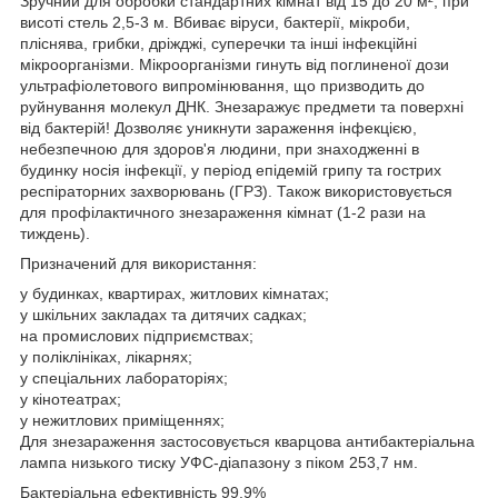
Зручний для обробки стандартних кімнат від 15 до 20 м², при
висоті стель 2,5-3 м. Вбиває віруси, бактерії, мікроби,
пліснява, грибки, дріжджі, суперечки та інші інфекційні
мікроорганізми. Мікроорганізми гинуть від поглиненої дози
ультрафіолетового випромінювання, що призводить до
руйнування молекул ДНК. Знезаражує предмети та поверхні
від бактерій! Дозволяє уникнути зараження інфекцією,
небезпечною для здоров'я людини, при знаходженні в
будинку носія інфекції, у період епідемій грипу та гострих
респіраторних захворювань (ГРЗ). Також використовується
для профілактичного знезараження кімнат (1-2 рази на
тиждень).
Призначений для використання:
у будинках, квартирах, житлових кімнатах;
у шкільних закладах та дитячих садках;
на промислових підприємствах;
у поліклініках, лікарнях;
у спеціальних лабораторіях;
у кінотеатрах;
у нежитлових приміщеннях;
Для знезараження застосовується кварцова антибактеріальна
лампа низького тиску УФС-діапазону з піком 253,7 нм.
Бактеріальна ефективність 99,9%