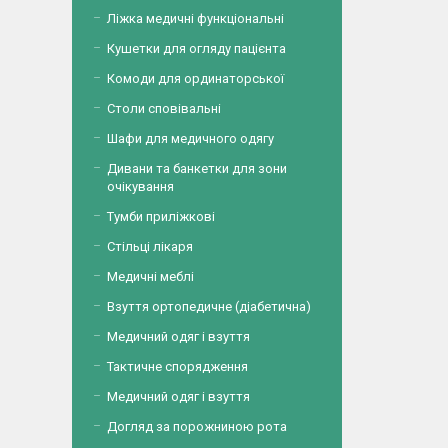
Ліжка медичні функціональні
Кушетки для огляду пацієнта
Комоди для ординаторської
Столи сповівальні
Шафи для медичного одягу
Дивани та банкетки для зони
очікування
Тумби приліжкові
Стільці лікаря
Медичні меблі
Взуття ортопедичне (діабетична)
Медичний одяг і взуття
Тактичне спорядження
Медичний одяг і взуття
Догляд за порожниною рота