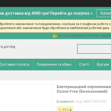
а доставка від 4000 грн! Перейти до покупок >
Катал
робляти замовлення та повідомлення, оскільки за її графіком роботи с
ідомлення або замовлення буде оброблене в найближчий робочий день. 
М. Коцюбинського 39, Київ, Україн
 та догляд
Доставка і оплата
Повернення та обмін
Статті
Відгуки
Бактерицидний опромінювач
Ozone Free (Безозоновий)
В наявності
Код:
4820174391232
1 272 ₴