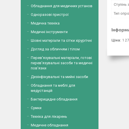
Ступінь
Обладнання для медичних установ
Тип опр
Одноразові пристрої
Медична техніка
Інформ
Медичні інструменти
Ціна:
1 27
Шовні матеріали та сітки хірургічні
Догляд за обличчям і тілом
Перев'язувальні матеріали, готові
перев'язувальні засоби та медичні
пов'язки
Дезінфікувальні та мийні засоби
Обладнання та меблі для
медустанцій
Бактерицидне обладнання
Сумки
Техніка для лікарень
Медичне обладнання