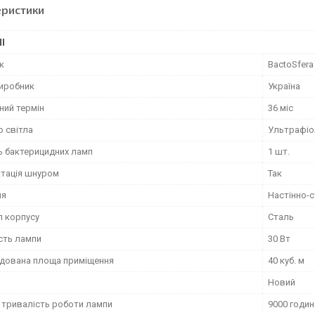
еристики
І
к
BactoSfera
виробник
Україна
ний термін
36 міс
 світла
Ультрафіо
ь бактерицидних ламп
1 шт.
тація шнуром
Так
ня
Настінно-
л корпусу
Сталь
сть лампи
30 Вт
дована площа приміщення
40 куб. м
Новий
 тривалість роботи лампи
9000 годин