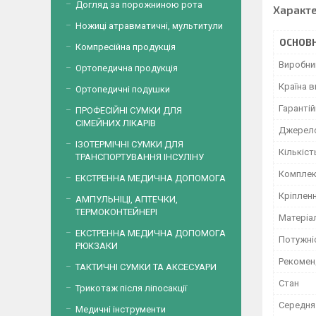
Догляд за порожниною рота
Характ
Ножиці атравматичні, мультитули
ОСНОВН
Компресійна продукція
Виробни
Ортопедична продукція
Країна 
Ортопедичні подушки
Гарантій
ПРОФЕСІЙНІ СУМКИ ДЛЯ
СІМЕЙНИХ ЛІКАРІВ
Джерело
ІЗОТЕРМІЧНІ СУМКИ ДЛЯ
Кількіст
ТРАНСПОРТУВАННЯ ІНСУЛІНУ
Комплек
ЕКСТРЕННА МЕДИЧНА ДОПОМОГА
Кріплен
АМПУЛЬНІЦІ, АПТЕЧКИ,
ТЕРМОКОНТЕЙНЕРІ
Матеріа
ЕКСТРЕННА МЕДИЧНА ДОПОМОГА
Потужні
РЮКЗАКИ
Рекомен
ТАКТИЧНІ СУМКИ ТА АКСЕСУАРИ
Стан
Трикотаж після ліпосакції
Середня
Медичні інструменти