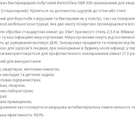
ач бактерицидний побутовий BactoSfera OBB 30S призначений для кварц
 (стаціонарний). Кріпиться за допомогою шурупів до стіни або стелі.
ий для боротьби з вірусами та бактеріями як у повітрі, так і на поверх
воєї мобільної конструкції, яка дає змогу почергово прокварцювати всі кі
ля обробки стандартних кімнат до 35м², при висоті стель 2,5-3 м. Вбиває в
 та інші інфекційні мікроорганізми. Мікроорганізми гинуть від поглине
ь до руйнування молекул ДНК. Знезаражує предмети та поверхні від ба
ою для здоров'я людини, при знаходженні в будинку носія інфекції, у пе
кож використовується для профілактичного знезараження кімнат (1-2 ра
ний для використання:
х, квартирах, житлових кімнатах;
х закладах та дитячих садках;
слових підприємствах;
іках, лікарнях;
ьних лабораторіях;
рах;
вих приміщеннях;
раження застосовується кварцова антибактеріальна лампа низького тиск
ьна ефективність 99,9%