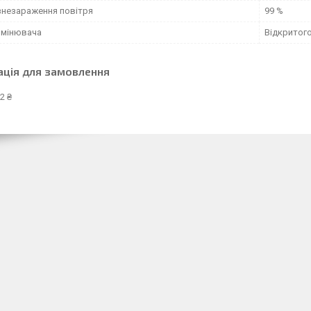
 знезараження повітря
99 %
омінювача
Відкритого
ація для замовлення
2 ₴