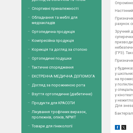
Опромінюв
Спортивні приналежності
Настінний
Обладнання та меблі для
Призначен
медзакладів
рахунок с
Зручний д
Ортопедична продукція
суперечки
Компресійна продукція
призводит
небезпечн
Корекція та догляд за стопою
(ГРЗ). Та
Ортопедичні подушки
Призначе
Тактичне спорядження
у будинка
у шкільни
ЕКСТРЕННА МЕДИЧНА ДОПОМОГА
на проми
у поліклін
Догляд за порожниною рота
у спеціал
Взуття ортопедичне (діабетичне)
у кінотеат
у нежитло
Продукти для КРАСОТИ
Для знеза
Лікування трофічних виразок,
Бактеріал
пролежнів, опіків, NPWT
Товари для гінекології