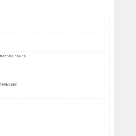
летова лампа
стельовий