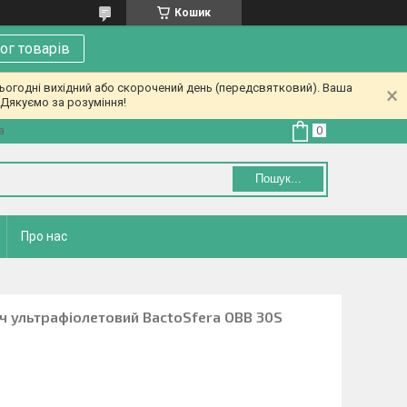
Кошик
ог товарів
ьогодні вихідний або скорочений день (передсвятковий). Ваша
Дякуємо за розуміння!
а
Пошук...
Про нас
 ультрафіолетовий BactoSfera OBB 30S