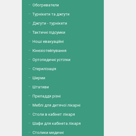
Обогреватели
Турнікети та джгути
Джгути - турнікети
Тактичні підсумки
Ноші евакуаційні
Кінезіотейпування
Ортопедичні устілки
Стерилізація
Ширми
Штативи
Приладдя різні
Меблі для дитячої лікарні
Столи в кабінет лікаря
Шафи для кабінета лікаря
Столики медичні