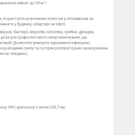
ювання кімнат до 35 м ².
нях. Користується великим попитом у споживачів за
мнати у будинку, квартирі чи офісі.
іруси, бактерії, мікроби, пліснява, грибки, дріжджі,
ної дози ультрафіолетового випромінювання, що
ктерій! Дозволяє уникнути зараження інфекцією,
ріод епідемій грипу та гострих респіраторних захворювань
зи на тиждень).
у УФС-діапазону з піком 253,7 нм.