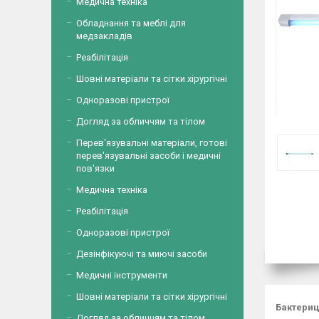
Медична техніка
Обладнання та меблі для
медзакладів
Реабілітація
Шовні матеріали та сітки хірургічні
Одноразові пристрої
Догляд за обличчям та тілом
Перев'язувальні матеріали, готові
перев'язувальні засоби і медичні
пов'язки
Медична техніка
Реабілітація
Одноразові пристрої
Дезінфікуючі та миючі засоби
Медичні інструменти
Шовні матеріали та сітки хірургічні
Бактериц
Догляд за обличчям та тілом