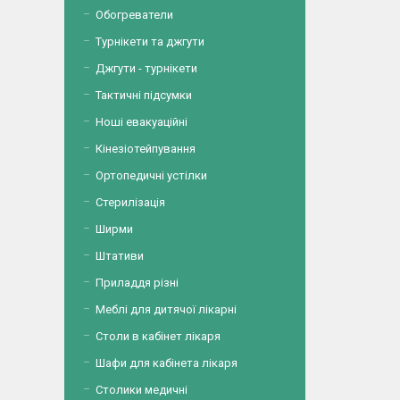
Обогреватели
Турнікети та джгути
Джгути - турнікети
Тактичні підсумки
Ноші евакуаційні
Кінезіотейпування
Ортопедичні устілки
Стерилізація
Ширми
Штативи
Приладдя різні
Меблі для дитячої лікарні
Столи в кабінет лікаря
Шафи для кабінета лікаря
Столики медичні