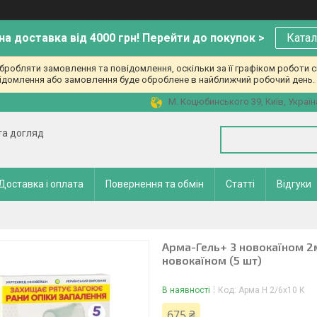
а доставка від 4000 грн! Перейти до покупок >
Катал
робляти замовлення та повідомлення, оскільки за її графіком роботи с
ідомлення або замовлення буде оброблене в найближчий робочий день. 
М. Коцюбинського 39, Київ, Україн
 та догляд
Доставка і оплата
Повернення та обмін
Статті
Відгуки
Арма-Гель+ З новокаїном 2м
новокаїном (5 шт)
В наявності
Код:
Арма Н 2/6х10 К
675 ₴