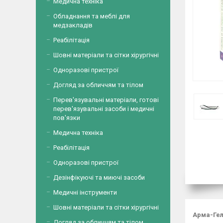
Медична техніка
Обладнання та меблі для
медзакладів
Реабілітація
Шовні матеріали та сітки хірургічні
Одноразові пристрої
Догляд за обличчям та тілом
Перев'язувальні матеріали, готові
перев'язувальні засоби і медичні
пов'язки
Медична техніка
Реабілітація
Одноразові пристрої
Дезінфікуючі та миючі засоби
Медичні інструменти
Шовні матеріали та сітки хірургічні
Арма-Гел
Догляд за обличчям та тілом