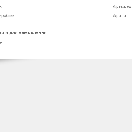
к
Укртехмед
виробник
Україна
ація для замовлення
 ₴