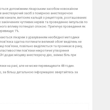
ться допоміжним лікарським засобом новокаїном
цеве анестезуючий засіб з помірною анестезуючою
ві канали, витісняє кальцій з рецепторів, розташованих
у закінченнях чутливих нервів та проведенню імпульсів по
еного впливу потенціал спокою. Пригнічує проведення як
перевищує 1%.
ються лікарем з урахуванням необхідної методики
и пов'язка здатна поглинати великий обсяг виділень не
ці пов'язки, повільно виділяється та проникає в рану,
властивостям пов'язки некротичні утворення
Н додає місцеву анестезуючу дію, знімає біль при
зки на рані, але не може перевищувати 48 годин.
ер, за більш детальною інформацією звертайтесь за