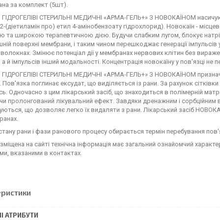
ана за комплект (5шт).
 ГІДРОГЕЛІВІ СТЕРИЛЬНІ МЕДИЧНІ «АРМА-ГЕЛЬ+» З НОВОКАЇНОМ насичую
; 2-(діетиламін про) етил 4-амінобензоату гідрохлорид). Новокаїн - міс
ю та широкою терапевтичною дією. Будучи слабким лугом, блокує натріє
шній поверхні мембрани, і таким чином перешкоджає генерації імпульсів 
волокнах. Змінює потенціал дії у мембранах нервових клітин без вираж
 а й імпульсів інший модальності. Концентрація новокаїну у пов'язці не 
 ГІДРОГЕЛІВІ СТЕРИЛЬНІ МЕДИЧНІ «АРМА-ГЕЛЬ+» З НОВОКАЇНОМ признача
. Пов'язка поглинає ексудат, що виділяється із рани. За рахунок сітківк
ь. Одночасно з цим лікарський засіб, що знаходиться в полімерній матри
и пролонгований лікувальний ефект. Завдяки дренажним і сорбційним 
ються, що дозволяє легко їх видаляти з рани. Лікарський засіб НОВОКАЇ
ранах.
тану рани і фази ранового процесу обирається термін перебування пов'я
зміщена на сайті технічна інформація має загальний ознайомчий характ
и, вказаними в контактах.
еристики
І АТРИБУТИ