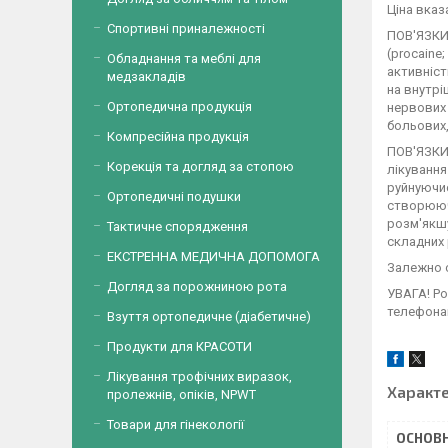
Ціна вказ
Спортивні приналежності
ПОВ'ЯЗКИ
(procaine
Обладнання та меблі для
активніст
медзакладів
на внутрі
Ортопедична продукція
нервових 
больових,
Компресійна продукція
ПОВ'ЯЗКИ
Корекція та догляд за стопою
лікування
руйнуючис
Ортопедичні подушки
створююч
розм'якшу
Тактичне спорядження
складних 
ЕКСТРЕННА МЕДИЧНА ДОПОМОГА
Залежно с
Догляд за порожниною рота
УВАГА! Ро
телефонам
Взуття ортопедичне (діабетичне)
Продукти для КРАСОТИ
Лікування трофічних виразок,
Характ
пролежнів, опіків, NPWT
Товари для гінекології
ОСНОВН