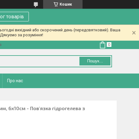
Кошик
ог товарів
ьогодні вихідний або скорочений день (передсвятковий). Ваша
Дякуємо за розуміння!
а
Пошук...
Про нас
м, 6х10см - Пов'язка гідрогелева з