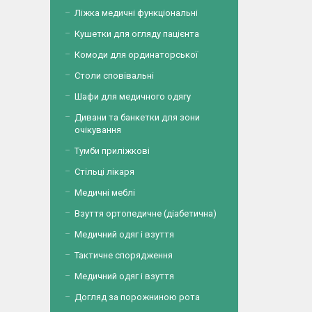
Ліжка медичні функціональні
Кушетки для огляду пацієнта
Комоди для ординаторської
Столи сповівальні
Шафи для медичного одягу
Дивани та банкетки для зони
очікування
Тумби приліжкові
Стільці лікаря
Медичні меблі
Взуття ортопедичне (діабетична)
Медичний одяг і взуття
Тактичне спорядження
Медичний одяг і взуття
Догляд за порожниною рота