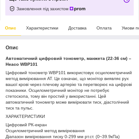
Замовлення під захистом
Опис
Характеристики
Доставка
Оплата
Умови п
Опис
Автоматичний цифровий тонометр, манжета (22-36 см) –
Heaco WBP101
Цифровий тонометр WBP101 використовує осцилометричний
метод вимірювання АТ. Це означає, що монітор виявляє рух
вашої крові через плечову артерію та перетворює на цифрові
показники. Осцилометричний монітор не потребує
стетоскопа, тому він простий у використанні. Цей
автоматичний тонометр може вимірювати тиск, діастолічний
тиск та пульс.
ХАРАКТЕРИСТИКИ
Цифровий РК-екран
Осцилометричний метод вимірювання
Діапазон вимірювання тиску 0-299 мм рт.ст. (0~39.9кПа)