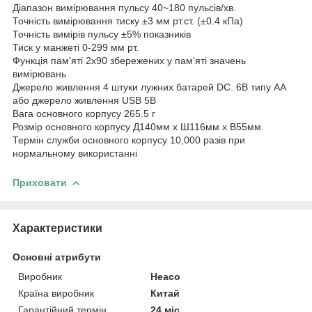
Діапазон вимірювання пульсу 40~180 пульсів/хв.
Точність вимірювання тиску ±3 мм рт.ст. (±0.4 кПа)
Точність вимірів пульсу ±5% показників
Тиск у манжеті 0-299 мм рт.
Функція пам'яті 2x90 збережених у пам'яті значень
вимірювань
Джерело живлення 4 штуки лужних батарей DC. 6В типу AA
або джерело живлення USB 5В
Вага основного корпусу 265.5 г
Розмір основного корпусу Д140мм x Ш116мм x В55мм
Термін служби основного корпусу 10,000 разів при
нормальному використанні
Приховати
Характеристики
Основні атрибути
Виробник
Heaco
Країна виробник
Китай
Гарантійний термін
24 міс