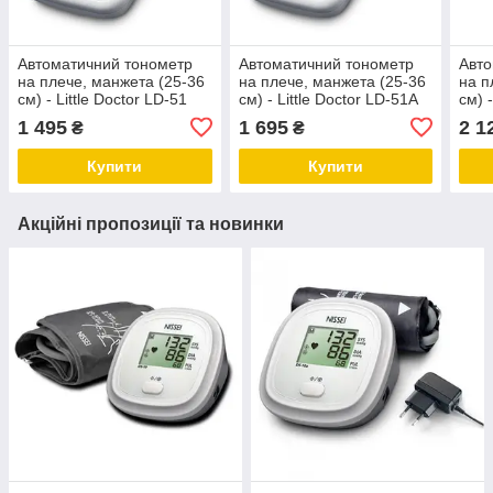
Автоматичний тонометр
Автоматичний тонометр
Авто
на плече, манжета (25-36
на плече, манжета (25-36
на п
см) - Little Doctor LD-51
см) - Little Doctor LD-51A
см) 
1 495
1 695
2 1
₴
₴
Купити
Купити
Акційні пропозиції та новинки