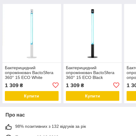
Бактерицидний
Бактерицидний
Бак
опромінювач BactoSfera
опромінювач BactoSfera
опро
360° 15 ECO White
360° 15 ECO Black
опро
(безозоновий, що не
(Безозоновий, що не
360°
1 309
1 309
1 3
₴
₴
б'ється)
б'ється)
(без
б'єт
Купити
Купити
Про нас
98% позитивних з 132 відгуків за рік