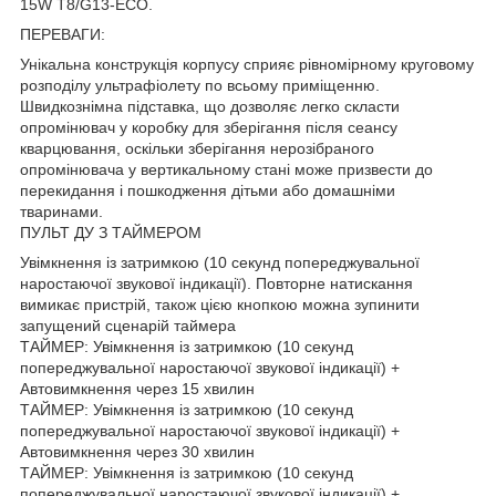
15W T8/G13-ECO.
ПЕРЕВАГИ:
Унікальна конструкція корпусу сприяє рівномірному круговому
розподілу ультрафіолету по всьому приміщенню.
Швидкознімна підставка, що дозволяє легко скласти
опромінювач у коробку для зберігання після сеансу
кварцювання, оскільки зберігання нерозібраного
опромінювача у вертикальному стані може призвести до
перекидання і пошкодження дітьми або домашніми
тваринами.
ПУЛЬТ ДУ З ТАЙМЕРОМ
Увімкнення із затримкою (10 секунд попереджувальної
наростаючої звукової індикації). Повторне натискання
вимикає пристрій, також цією кнопкою можна зупинити
запущений сценарій таймера
ТАЙМЕР: Увімкнення із затримкою (10 секунд
попереджувальної наростаючої звукової індикації) +
Автовимкнення через 15 хвилин
ТАЙМЕР: Увімкнення із затримкою (10 секунд
попереджувальної наростаючої звукової індикації) +
Автовимкнення через 30 хвилин
ТАЙМЕР: Увімкнення із затримкою (10 секунд
попереджувальної наростаючої звукової індикації) +