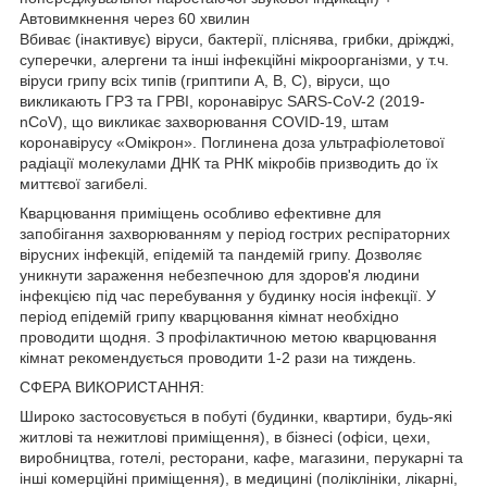
Автовимкнення через 60 хвилин
Вбиває (інактивує) віруси, бактерії, пліснява, грибки, дріжджі,
суперечки, алергени та інші інфекційні мікроорганізми, у т.ч.
віруси грипу всіх типів (гриптипи A, B, C), віруси, що
викликають ГРЗ та ГРВІ, коронавірус SARS-CoV-2 (2019-
nCoV), що викликає захворювання COVID-19, штам
коронавірусу «Омікрон». Поглинена доза ультрафіолетової
радіації молекулами ДНК та РНК мікробів призводить до їх
миттєвої загибелі.
Кварцювання приміщень особливо ефективне для
запобігання захворюванням у період гострих респіраторних
вірусних інфекцій, епідемій та пандемій грипу. Дозволяє
уникнути зараження небезпечною для здоров'я людини
інфекцією під час перебування у будинку носія інфекції. У
період епідемій грипу кварцювання кімнат необхідно
проводити щодня. З профілактичною метою кварцювання
кімнат рекомендується проводити 1-2 рази на тиждень.
СФЕРА ВИКОРИСТАННЯ:
Широко застосовується в побуті (будинки, квартири, будь-які
житлові та нежитлові приміщення), в бізнесі (офіси, цехи,
виробництва, готелі, ресторани, кафе, магазини, перукарні та
інші комерційні приміщення), в медицині (поліклініки, лікарні,