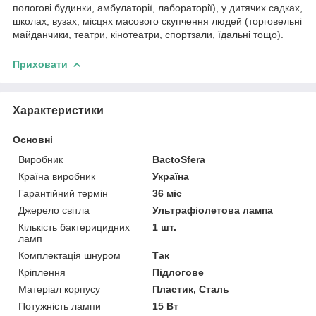
пологові будинки, амбулаторії, лабораторії), у дитячих садках,
школах, вузах, місцях масового скупчення людей (торговельні
майданчики, театри, кінотеатри, спортзали, їдальні тощо).
Приховати
Характеристики
Основні
Виробник
BactoSfera
Країна виробник
Україна
Гарантійний термін
36 міс
Джерело світла
Ультрафіолетова лампа
Кількість бактерицидних
1 шт.
ламп
Комплектація шнуром
Так
Кріплення
Підлогове
Матеріал корпусу
Пластик, Сталь
Потужність лампи
15 Вт