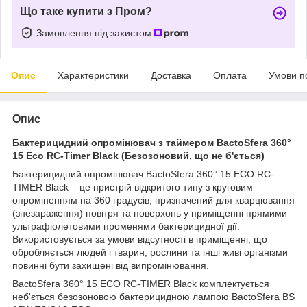
Що таке купити з Пром?
Замовлення під захистом
Опис
Характеристики
Доставка
Оплата
Умови п
Опис
Бактерицидний опромінювач з таймером BactoSfera 360°
15 Eco RC-Timer Black (Безозоновий, що не б'ється)
Бактерицидний опромінювач BactoSfera 360° 15 ECO RC-
TIMER Black – це пристрій відкритого типу з круговим
опроміненням на 360 градусів, призначений для кварцювання
(знезараження) повітря та поверхонь у приміщенні прямими
ультрафіолетовими променями бактерицидної дії.
Використовується за умови відсутності в приміщенні, що
обробляється людей і тварин, рослини та інші живі організми
повинні бути захищені від випромінювання.
BactoSfera 360° 15 ECO RC-TIMER Black комплектується
неб'ється безозоновою бактерицидною лампою BactoSfera BS