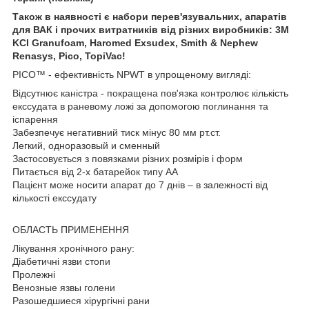
Також в наявності є набори перев'язувальних, апаратів
для ВАК і прочих витратників від різних виробників: 3M
KCI Granufoam, Haromed Exsudex, Smith & Nephew
Renasys, Pico, TopiVac!
PICO™ - ефективність NPWT в упрощеному вигляді:
Відсутнює каністра - покращена пов'язка контролює кількість
екссудата в раневому ложі за допомогою поглинання та
іспарення
Забезпечує негативний тиск мінус 80 мм рт.ст.
Легкий, одноразовый и сменный
Застосовується з повязками різних розмірів і форм
Питається від 2-х батарейок типу АА
Пацієнт може носити апарат до 7 днів – в залежності від
кількості екссудату
ОБЛАСТЬ ПРИМЕНЕННЯ
Лікування хронічного рану:
Діабетичні язви стопи
Пролежні
Венозные язвы голени
Разошедшиеся хірургічні рани