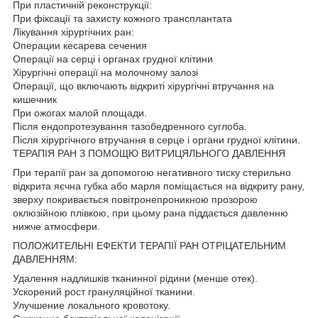
При пластичній реконструкції:
При фіксації та захисту кожного трансплантата
Лікування хірургічних ран:
Операции кесарева сечения
Операції на серці і органах грудної клітини
Хірургічні операції на молочному залозі
Операції, що включають відкриті хірургічні втручання на
кишечник
При ожогах малой площади.
Після ендопротезування тазобедренного суглоба.
Після хірургічного втручання в серце і органи грудної клітини.
ТЕРАПІЯ РАН З ПОМОЩЮ ВИТРИЦЯЛЬНОГО ДАВЛЕННЯ
При терапії ран за допомогою негативного тиску стерильно
відкрита яєчна губка або марля поміщається на відкриту рану,
зверху покривається повітронепроникною прозорою
оклюзійною плівкою, при цьому рана піддається давленню
нижче атмосфери.
ПОЛОЖИТЕЛЬНІ ЕФЕКТИ ТЕРАПІЇ РАН ОТРІЦАТЕЛЬНИМ
ДАВЛЕННЯМ:
Удалення надлишків тканинної рідини (менше отек).
Ускорений рост грануляційної тканини.
Улучшение локального кровотоку.