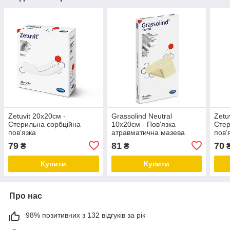
Zetuvit 20x20см -
Grassolind Neutral
Zetu
Стерильна сорбційна
10х20см - Пов'язка
Стер
пов'язка
атравматична мазева
пов'
79
81
70
₴
₴
Купити
Купити
Про нас
98% позитивних з 132 відгуків за рік