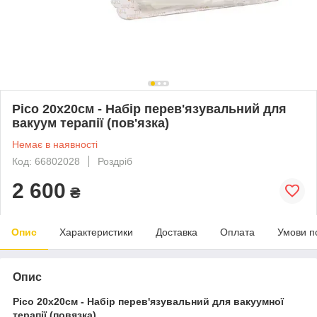
Pico 20x20см - Набір перев'язувальний для
вакуум терапії (пов'язка)
Немає в наявності
Код: 66802028
Роздріб
2 600
₴
Опис
Характеристики
Доставка
Оплата
Умови п
Опис
Pico 20x20см - Набір перев'язувальний для вакуумної
терапії (повязка)