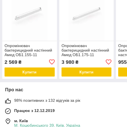
Опромінювач
Опромінювач
Опр
бактерицидний настінний
бактерицидний настінний
бак
Амед ОБ1.155-11
Амед ОБ1.175-11
наст
ОБ2.
2 569
3 980
955
₴
₴
Купити
Купити
Про нас
98% позитивних з 132 відгуків за рік
Працює з 12.12.2019
м. Київ
М. Коцюбинського 39, Київ, Україна