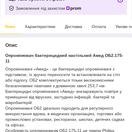
Замовлення під захистом
Опис
Характеристики
Доставка
Оплата
Умови п
Опис
Опромінювач бактерицидний настільний Амед ОБ2.175-
11
Опромінювачі «Амед» - це бактерицидні опромінювачі з
підставкою, їх зручно переносити та встановлювати на стіл
або підлогу. ОБ2 комплектуються тільки високоякісними
безозоновими лампами з довжиною хвилі 253,7 нм.
Бактерицидні опромінювачі «Амед» знезаражують повітря у
приміщенні від вірусних, застудних інфекцій, бактерій та
мікробактерій.
Опромінювачі ОБ2 ідеально підходять для регулярного
використання вдома, в медичних організаціях, торгових або
промислових установах, ресторанах, школах, дитячих садках
та офісах.
Особливість опромінювачів ОБ2.175-11 це лампи Philips