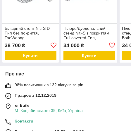
Біліарний стент Niti-S D-
Пілоро/Дуоденальний
Піло
Tип без покриття,
стенд Niti-S з покриттям
стен
TaeWoong
Full covered-Тип,
Both
TaeWoong
38 700
34 000
34 
₴
₴
Купити
Купити
Про нас
98% позитивних з 132 відгуків за рік
Працює з 12.12.2019
м. Київ
М. Коцюбинського 39, Київ, Україна
Контакти