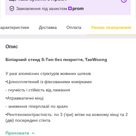
Замовлення під захистом
арактеристики
Доставка
Оплата
Умови повернення
Опис
Біліарний стенд S-Tип без покриття, TaeWoong
У разі злоякісних стріктурів жовчних шляхів
•Цілносплетений із фіксованими комірками
- гнучкість і стійкість від ламання
•Атравматичні кінці
- зниження гіперплазії по краях
•Рентгеноконтрастність: по 3 (три) мітки на кожному кінці та 2
(дві) посередині стінта
Приховати