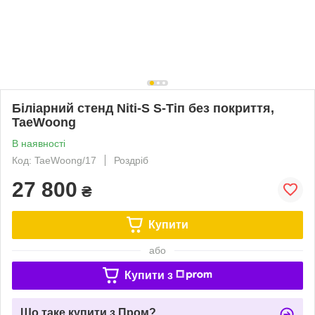
Біліарний стенд Niti-S S-Tiп без покриття,
TaeWoong
В наявності
Код: TaeWoong/17
Роздріб
27 800
₴
Купити
або
Купити з
Що таке купити з Пром?