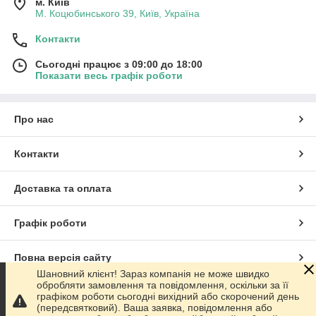
м. Київ
М. Коцюбинського 39, Київ, Україна
Контакти
Сьогодні працює з 09:00 до 18:00
Показати весь графік роботи
Про нас
Контакти
Доставка та оплата
Графік роботи
Повна версія сайту
Шановний клієнт! Зараз компанія не може швидко
обробляти замовлення та повідомлення, оскільки за її
Сайт створено на маркетплейсі
Prom.ua
графіком роботи сьогодні вихідний або скорочений день
(передсвятковий). Ваша заявка, повідомлення або