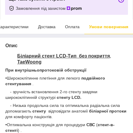
Замовлення під захистом
арактеристики
Доставка
Оплата
Умови повернення
Опис
Біліарний стент LCD
-Tип без покриття
,
TaeWoong
При внутрішньопротоковій обструкції
•Ширококлітинне плетіння для легкого
подвійного
стентування
.
- зручність встановлення 2-го стенту завдяки
ширококлітинній структурі
стенту LCD.
- Низька продольна сила та оптимальна радіальна сила
допомагають
стенту
відповідати анатомії
біліарної протоки
для комфорту пацієнтів.
•Оптимальна конструкція для процедури
СВС
(
стент-в-
стенті
) .