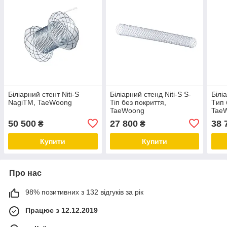
Біліарний стент Niti-S
Біліарний стенд Niti-S S-
Білі
NagiТМ, TaeWoong
Tiп без покриття,
Tип 
TaeWoong
Tae
50 500
27 800
38 
₴
₴
Купити
Купити
Про нас
98% позитивних з 132 відгуків за рік
Працює з 12.12.2019