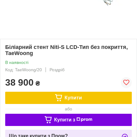
Біліарний стент Niti-S LCD-Тип без покриття,
TaeWoong
В наявності
Код: TaeWoong/20
Роздріб
38 900
₴
Купити
або
Купити з
Що таке купити з Пром?