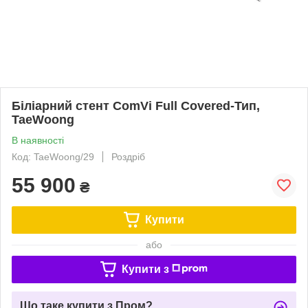
Біліарний стент ComVi Full Covered-Тип,
TaeWoong
В наявності
Код: TaeWoong/29
Роздріб
55 900
₴
Купити
або
Купити з
Що таке купити з Пром?