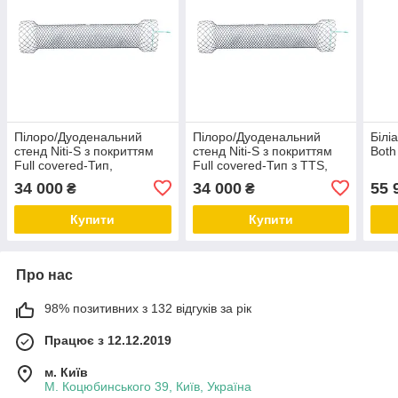
Пілоро/Дуоденальний
Пілоро/Дуоденальний
Білі
стенд Niti-S з покриттям
стенд Niti-S з покриттям
Both
Full covered-Тип,
Full covered-Тип з TTS,
TaeWoong
TaeWong
34 000
34 000
55 
₴
₴
Купити
Купити
Про нас
98% позитивних з 132 відгуків за рік
Працює з 12.12.2019
м. Київ
М. Коцюбинського 39, Київ, Україна