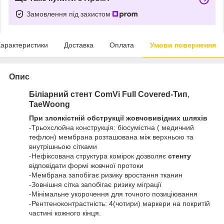
Замовлення під захистом
арактеристики
Доставка
Оплата
Умови повернення
Опис
Біліарний стент ComVi Full Covered-Тип
,
TaeWoong
При злоякістній обструкції жовчовивідних шляхів
-Трьохслойна конструкція: біосумістна ( медичний
тефлон) мембрана розташована між верхньою та
внутрішньою сітками
-Нефіксована структура комірок дозволяє
стенту
відповідати формі жовчної протоки
-Мембрана запобігає ризику вростання тканин
-Зовнішня сітка запобігає ризику міграції
-Мінімальне укорочення для точного позиціювання
-Рентгеноконтрастність: 4(чотири) маркери на покритій
частині кожного кінця.