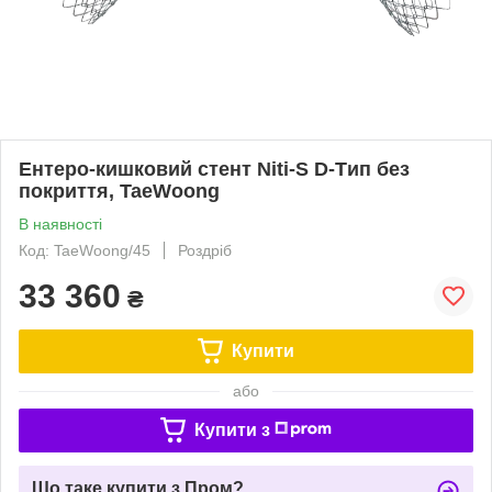
Ентеро-кишковий стент Niti-S D-Tип без
покриття, TaeWoong
В наявності
Код: TaeWoong/45
Роздріб
33 360
₴
Купити
або
Купити з
Що таке купити з Пром?