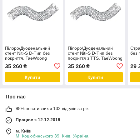
Пілоро/Дуоденальний
Пілоро/Дуоденальний
Стра
стент Niti-S D-Tип без
стент Niti-S D-Tип без
без 
покриття, TaeWoong
покриття з TTS, TaeWoong
35 260
35 260
29 
₴
₴
Купити
Купити
Про нас
98% позитивних з 132 відгуків за рік
Працює з 12.12.2019
м. Київ
М. Коцюбинського 39, Київ, Україна