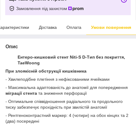
Замовлення під захистом
арактеристики
Доставка
Оплата
Умови повернення
Опис
Ентеро-кишковий стент Niti-S D-Tип без покриття
,
TaeWoong
При злоякісній обструкції кишківника
- Хвилеподібне плетіння з нефіксованими ячейками
- Максимальна адаптованість до анатомії для попередження
міграції стента
та зниження перфорації
- Оптимальне співвідношення радіального та продольного
тиску забезпечує прохідність при звилістій анатомії
- Рентгеноконтрастний маркер: 4 (чотири) на обох кінцях та 2
(два) посередині