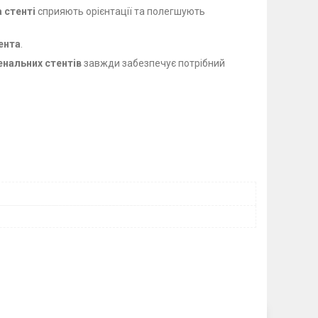
а стенті
сприяють орієнтації та полегшують
ента
.
енальних стентів
завжди забезпечує потрібний