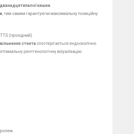
 дванадцятипалої кишки
.
и
, тим самим гарантуючи максимальну позиційну
TTS (прохідний).
вільнення стента
спостерігається ендоскопічно.
оптимальну рентгенологічну візуалізацію.
тролем.