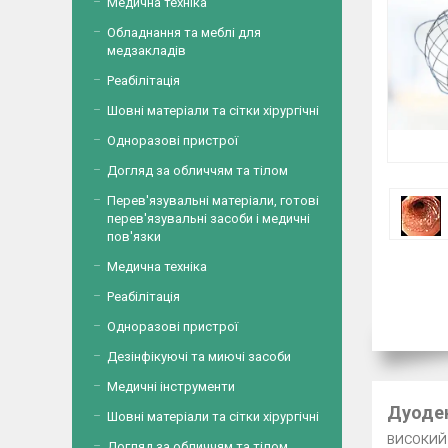
Медична техніка
Обладнання та меблі для
медзакладів
Реабілітація
Шовні матеріали та сітки хірургічні
Одноразові пристрої
Догляд за обличчям та тілом
Перев'язувальні матеріали, готові
перев'язувальні засоби і медичні
пов'язки
Медична техніка
Реабілітація
Одноразові пристрої
Дезінфікуючі та миючі засоби
Медичні інструменти
Дуоден
Шовні матеріали та сітки хірургічні
ВИСОКИЙ 
Догляд за обличчям та тілом