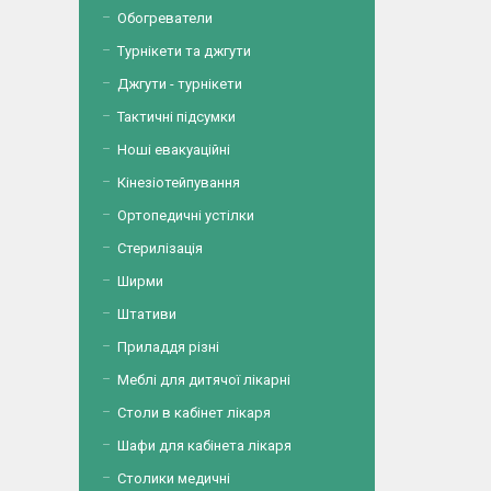
Обогреватели
Турнікети та джгути
Джгути - турнікети
Тактичні підсумки
Ноші евакуаційні
Кінезіотейпування
Ортопедичні устілки
Стерилізація
Ширми
Штативи
Приладдя різні
Меблі для дитячої лікарні
Столи в кабінет лікаря
Шафи для кабінета лікаря
Столики медичні