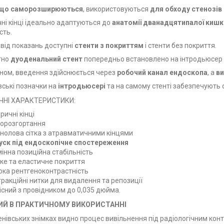
 що саморозширюються
, використовуються
для обходу стенозів
чні кінці ідеально адаптуються до
анатомії дванадцятипалої кишк
сть.
від показань доступні
стенти з покриттям
і стенти без покриття.
тно
дуоденальний стент
попередньо встановлено на інтродьюсер 
ном, введення здійснюється через
робочий канал ендоскопа
, а
ви
вські позначки на
інтродьюсері
та на самому стенті забезпечують 
ЧНІ ХАРАКТЕРИСТИКИ:
ричні кінці
орозгортання
инолова сітка з атравматичними кінцями
уск під ендоскопічне спостереження
мінна позиційна стабільність
йке та еластичне покриття
ока рентгеноконтрастність
тракційні нитки для видалення та репозиції
існий з провідником до 0,035 дюйма.
ИЙ В ПРАКТИЧНОМУ ВИКОРИСТАННІ
енівських знімках видно процес вивільнення під радіологічним кон