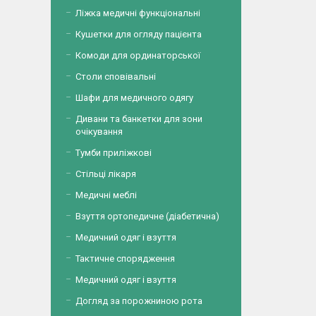
Ліжка медичні функціональні
Кушетки для огляду пацієнта
Комоди для ординаторської
Столи сповівальні
Шафи для медичного одягу
Дивани та банкетки для зони
очікування
Тумби приліжкові
Стільці лікаря
Медичні меблі
Взуття ортопедичне (діабетична)
Медичний одяг і взуття
Тактичне спорядження
Медичний одяг і взуття
Догляд за порожниною рота