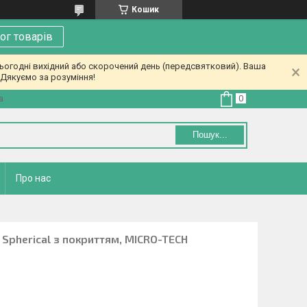
Кошик
ог товарів
ьогодні вихідний або скорочений день (передсвятковий). Ваша
Дякуємо за розуміння!
а
Пошук...
Про нас
Spherical з покриттям, MICRO-TECH