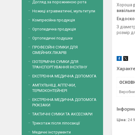
Догляд за порожниною рота
Хороша
вивільн
Ножиці атравматичні, мультитули
Ендоско
Компресійна продукція
З діамет
Ортопедична продукція
розмір д
Ортопедичні подушки
ПРОФЕСІЙНІ СУМКИ ДЛЯ
СІМЕЙНИХ ЛІКАРІВ
ІЗОТЕРМІЧНІ СУМКИ ДЛЯ
ТРАНСПОРТУВАННЯ ІНСУЛІНУ
Характ
ЕКСТРЕННА МЕДИЧНА ДОПОМОГА
ОСНОВН
АМПУЛЬНІЦІ, АПТЕЧКИ,
ТЕРМОКОНТЕЙНЕРІ
Виробни
ЕКСТРЕННА МЕДИЧНА ДОПОМОГА
РЮКЗАКИ
Інформ
ТАКТИЧНІ СУМКИ ТА АКСЕСУАРИ
Ціна:
24 9
Трикотаж після ліпосакції
Медичні інструменти