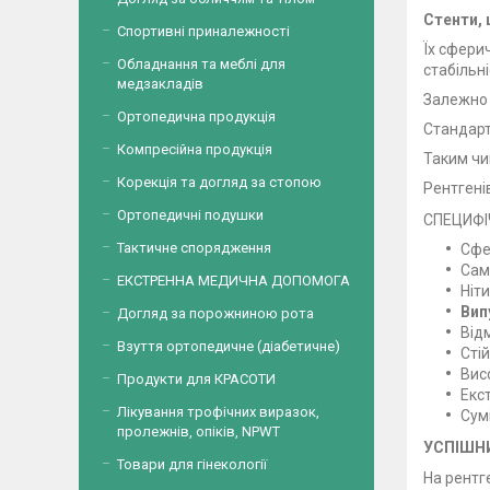
Стенти,
Спортивні приналежності
Їх сфери
Обладнання та меблі для
стабільні
медзакладів
Залежно 
Ортопедична продукція
Стандар
Компресійна продукція
Таким чи
Корекція та догляд за стопою
Рентгені
Ортопедичні подушки
СПЕЦИФІ
Тактичне спорядження
Сфе
Сам
ЕКСТРЕННА МЕДИЧНА ДОПОМОГА
Ніт
Вип
Догляд за порожниною рота
Від
Взуття ортопедичне (діабетичне)
Сті
Вис
Продукти для КРАСОТИ
Екс
Лікування трофічних виразок,
Сум
пролежнів, опіків, NPWT
УСПІШН
Товари для гінекології
На рентг