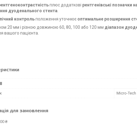
рентгеноконтрастність
плюс додаткові
рентгенівські позначки н
ення дуоденального стента
.
пічний контроль
положення уточнює
оптимальне розширення ст
ром 20 мм і різною довжиною 60, 80, 100 або 120 мм
діапазон дуод
ля вашого пацієнта.
еристики
І
к
Micro-Tech
ація для замовлення
00 ₴