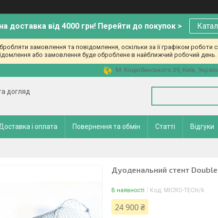
а доставка від 4000 грн! Перейти до покупок >
Катал
робляти замовлення та повідомлення, оскільки за її графіком роботи с
ідомлення або замовлення буде оброблене в найближчий робочий день. 
М. Коцюбинського 39, Київ, Україн
 та догляд
Доставка і оплата
Повернення та обмін
Статті
Відгуки
Дуоденальний стент Double 
В наявності
Код:
MICRO-TECH/6
24 900 ₴