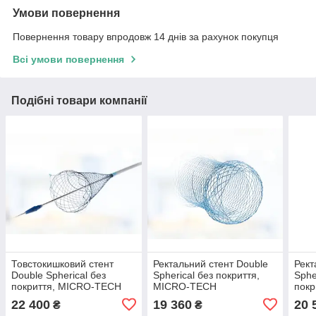
Умови повернення
Повернення товару впродовж 14 днів за рахунок покупця
Всі умови повернення
Подібні товари компанії
Товстокишковий стент
Ректальний стент Double
Рект
Double Spherical без
Spherical без покриття,
Sphe
покриття, MICRO-TECH
MICRO-TECH
пок
22 400
19 360
20 
₴
₴