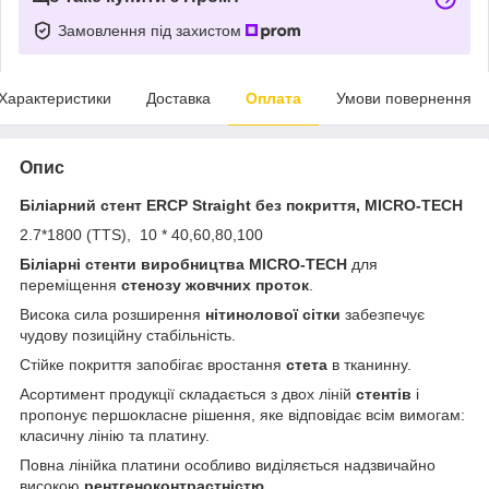
Замовлення під захистом
Характеристики
Доставка
Оплата
Умови повернення
Опис
Біліарний стент ERCP Straight без покриття, MICRO-TECH
2.7*1800 (TTS), 10 * 40,60,80,100
Біліарні стенти виробництва MICRO-TECH
для
переміщення
стенозу жовчних проток
.
Висока сила розширення
нітинолової сітки
забезпечує
чудову позиційну стабільність.
Стійке покриття запобігає вростання
стета
в тканинну.
Асортимент продукції складається з двох ліній
стентів
і
пропонує першокласне рішення, яке відповідає всім вимогам:
класичну лінію та платину.
Повна лінійка платини особливо виділяється надзвичайно
високою
рентгеноконтрастністю
.