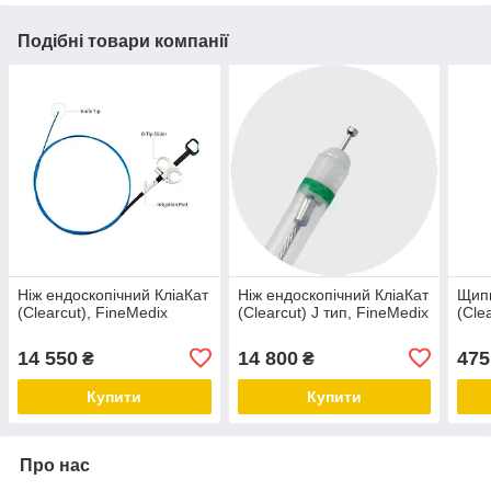
Подібні товари компанії
Ніж ендоскопічний КліаКат
Ніж ендоскопічний КліаКат
Щипц
(Clearcut), FineMedix
(Clearcut) J тип, FineMedix
(Cle
14 550
14 800
475
₴
₴
Купити
Купити
Про нас