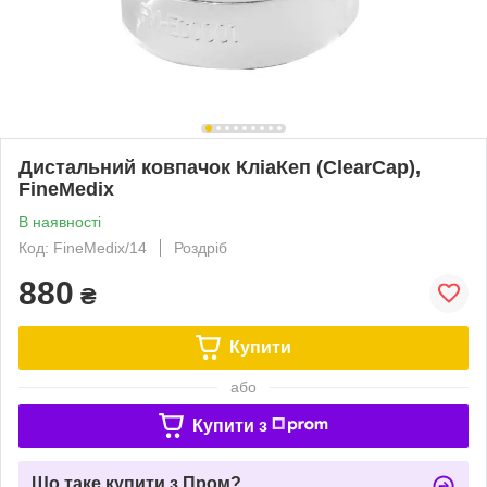
Дистальний ковпачок КліаКеп (ClearCap),
FineMedix
В наявності
Код: FineMedix/14
Роздріб
880
₴
Купити
або
Купити з
Що таке купити з Пром?