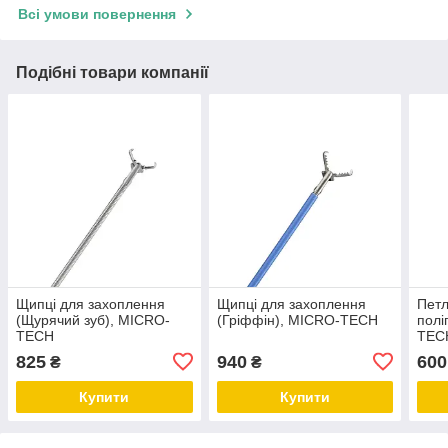
Всі умови повернення
Подібні товари компанії
Щипці для захоплення
Щипці для захоплення
Петл
(Щурячий зуб), MICRO-
(Гріффін), MICRO-TECH
полі
TECH
TEC
825
940
600
₴
₴
Купити
Купити