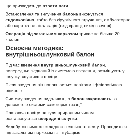
що призводить до
втрати ваги.
Встановлення та вилучення
балона
виконується
ендоскопічно
, тобто без хірургічного втручання, амбулаторно
або коротка госпіталізація (вхід вранці, вихід ввечері).
Операція під загальним наркозом
триває не більше 20
хвилин.
Освоєна методика:
внутрішньошлунковий балон
Під час введення
внутрішньошлунковий балон
,
попередньо з’єднаний із системою введення, розміщують у
шлунку, спустивши повітря.
Після введення він наповнюється повітрям і фізіологічною
рідиною.
Систему введення видаляють, а
балон закривають
за
допомогою системи самогерметизації.
Плаваюча повітряна куля природним чином
розташовується
всередині шлунка
.
Видобуток вимагає складного технічного жесту. Проводиться
під загальним наркозом і з інтубацією