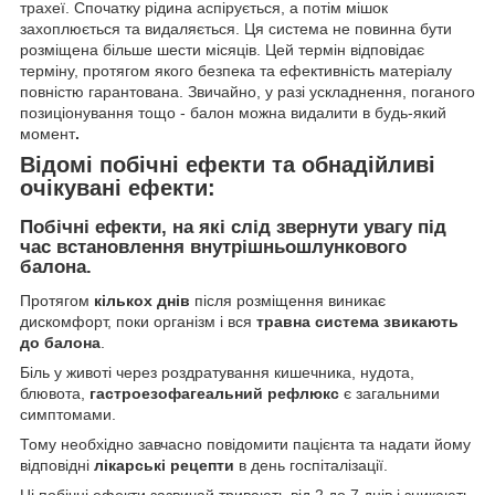
трахеї. Спочатку рідина аспірується, а потім мішок
захоплюється та видаляється. Ця система не повинна бути
розміщена більше шести місяців. Цей термін відповідає
терміну, протягом якого безпека та ефективність матеріалу
повністю гарантована. Звичайно, у разі ускладнення, поганого
позиціонування тощо - балон можна видалити в будь-який
момент
.
Відомі побічні ефекти та обнадійливі
очікувані ефекти:
Побічні ефекти, на які слід звернути увагу під
час встановлення
внутрішньошлункового
балона.
Протягом
кількох днів
після розміщення виникає
дискомфорт, поки організм і вся
травна система звикають
до балона
.
Біль у животі через роздратування кишечника, нудота,
блювота,
гастроезофагеальний рефлюкс
є загальними
симптомами.
Тому необхідно завчасно повідомити пацієнта та надати йому
відповідні
лікарські рецепти
в день госпіталізації.
Ці побічні ефекти зазвичай тривають від 2 до 7 днів і зникають