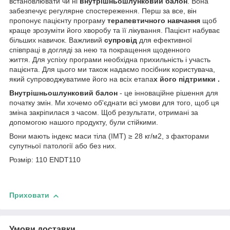
встановлювати чи ні
внутрішньошлунковий балон
. Вона
забезпечує регулярне спостереження. Перш за все, він
пропонує пацієнту програму
терапевтичного навчання
щоб
краще зрозуміти його хворобу та її лікування. Пацієнт набуває
більших навичок. Важливий
супровід
для ефективної
співпраці в догляді за нею та покращення щоденного
життя. Для успіху програми необхідна прихильність і участь
пацієнта. Для цього ми також надаємо посібник користувача,
який супроводжуватиме його на всіх етапа
х його
підтримки .
Внутрішньошлунковий балон
- це інноваційне рішення для
початку змін. Ми хочемо об'єднати всі умови для того, щоб ця
зміна закріпилася
з часом. Щоб результати, отримані за
допомогою нашого продукту, були стійкими.
Вони мають індекс маси тіла (ІМТ) ≥ 28 кг/м2, з факторами
супутньої патології або без них.
Розмір: 110 ENDT110
Приховати
Умови доставки