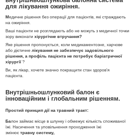
для лікування ожиріння.
М
едичне рішення без операції для пацієнтів, які страждають
на ожиріння.
Ваші пацієнти не розглядають або не можуть з медичної точки
зору виконати
хірургічне втручання?
Яке рішення пропонується, коли медикаментозне, харчове
або дієтичне
лікування не забезпечує задовільного
рішення, а профіль пацієнта не потребує
баріатричної
хірургії
?
Ви, як лікар, хочете значно покращити стан здоров'я
пацієнта.
Внутрішньошлунковий балон
є
інноваційним і глобальним рішенням.
Простий принцип дії на травний тракт:
Б
а
лон займає місце в шлунку і обмежує кількість споживаної
їжі. Насичення та уповільнення проходження їжі
змінює
травну систему,