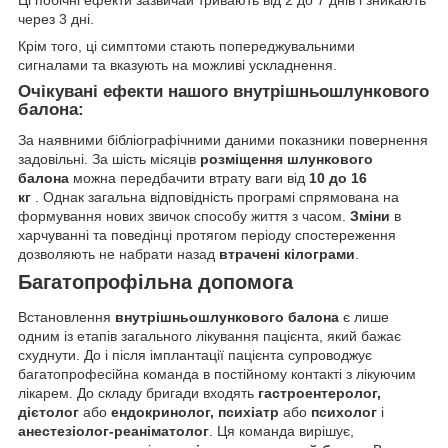
через 3 дні.
Крім того, ці симптоми стають попереджувальними
сигналами та вказують на можливі ускладнення.
Очікувані ефекти нашого
внутрішньошлункового
балона:
За наявними бібліографічними даними показники повернення
задовільні. За шість місяців
розміщення шлункового
балона
можна передбачити втрату ваги від
10 до 16
кг
. Однак загальна відповідність програмі спрямована на
формування нових звичок способу життя з часом.
Зміни
в
харчуванні та поведінці протягом періоду спостереження
дозволяють не набрати назад
втрачені кілограми
.
Багатопрофільна допомога
Встановлення
внутрішньошлункового балона
є лише
одним із етапів загального лікування пацієнта, який бажає
схуднути. До і після імплантації пацієнта супроводжує
багатопрофесійна команда в постійному контакті з лікуючим
лікарем. До складу бригади входять
гастроентеролог,
дієтолог
або
ендокринолог, психіатр
або
психолог
і
анестезіолог-реаніматолог
. Ця команда вирішує,