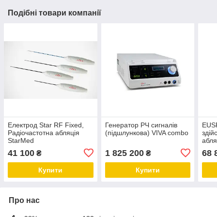
Подібні товари компанії
Електрод Star RF Fixed,
Генератор РЧ сигналів
EUSR
Радіочастотна абляція
(підшлункова) VIVA combo
здій
StarMed
абля
ендо
41 100
1 825 200
68 
₴
₴
ульт
Купити
Купити
Про нас