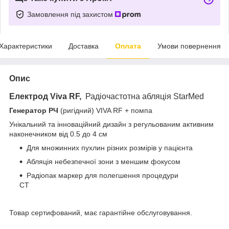
Замовлення під захистом
Характеристики
Доставка
Оплата
Умови повернення
Опис
Електрод Viva RF,
Радіочастотна абляція StarMed
Генератор РЧ
(ригідний) VIVA RF + помпа
Унікальний та інноваційний дизайн з регульованим активним
наконечником від 0.5 до 4 см
Для множинних пухлин різних розмірів у пацієнта
Абляція небезпечної зони з меншим фокусом
Радіопак маркер для полегшення процедури
СТ
Товар сертифований, має гарантійне обслуговування.