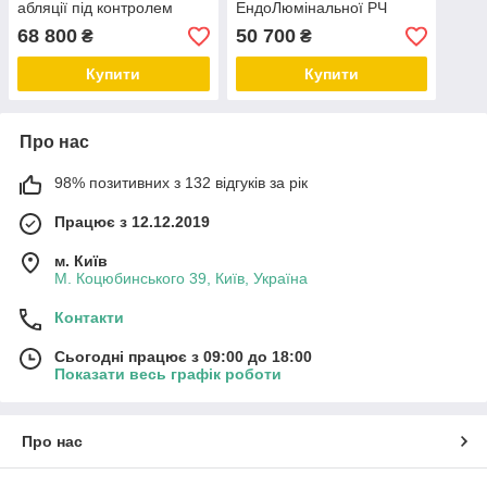
абляції під контролем
ЕндоЛюмінальної РЧ
ендоскопічної
Абляції
68 800
50 700
₴
₴
ультразвукової сонографії
Купити
Купити
Про нас
98% позитивних з 132 відгуків за рік
Працює з 12.12.2019
м. Київ
М. Коцюбинського 39, Київ, Україна
Контакти
Сьогодні працює з 09:00 до 18:00
Показати весь графік роботи
Про нас