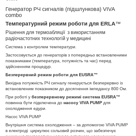
Генератор РЧ сигналів (підшлункова) VIVA
combo
Температурний режим роботи для ERLA
™
Рішення для термоабляції з використанням
радіочастотних технологій у медицині
Система з контролем температури.
Застосовується до генераторів з попередньо встановленими
показниками (температура, потужність та час) перед
здійсненням процедур.
Безперервний режим роботи для
EUSRA™
Вихідна потужність РЧ сигналу генерується безперервно із
встановленим показником до досягнення імпедансу 800 Ом.
При роботі у
безперервному режимі система EUSRA™
повинна бути підключена до
насосу VIVA PUMP
для
охолодження едури.
Насос VIVA PUMP
Внутрішня система охолодження – за допомогою VIVA PUMP
в електроді циркулює сольовий розчин, що забезпечує